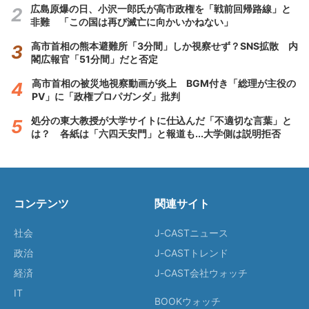
広島原爆の日、小沢一郎氏が高市政権を「戦前回帰路線」と
非難 「この国は再び滅亡に向かいかねない」
高市首相の熊本避難所「3分間」しか視察せず？SNS拡散 内
閣広報官「51分間」だと否定
高市首相の被災地視察動画が炎上 BGM付き「総理が主役の
PV」に「政権プロパガンダ」批判
処分の東大教授が大学サイトに仕込んだ「不適切な言葉」と
は？ 各紙は「六四天安門」と報道も...大学側は説明拒否
コンテンツ
関連サイト
社会
J-CASTニュース
政治
J-CASTトレンド
経済
J-CAST会社ウォッチ
IT
BOOKウォッチ