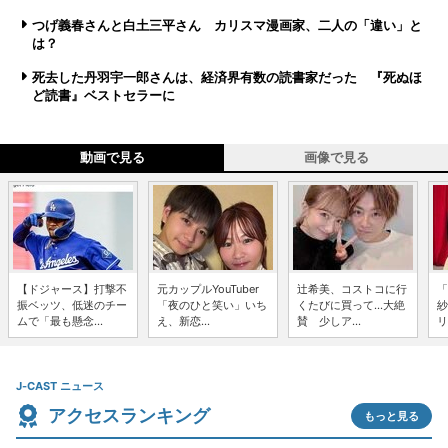
つげ義春さんと白土三平さん カリスマ漫画家、二人の「違い」と
は？
死去した丹羽宇一郎さんは、経済界有数の読書家だった 『死ぬほ
ど読書』ベストセラーに
動画で見る
画像で見る
【ドジャース】打撃不
元カップルYouTuber
辻希美、コストコに行
「
振ベッツ、低迷のチー
「夜のひと笑い」いち
くたびに買って...大絶
紗
ムで「最も懸念...
え、新恋...
賛 少しア...
リ
J-CAST ニュース
アクセスランキング
もっと見る