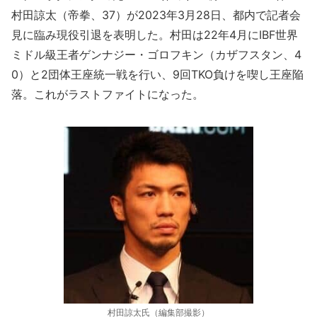
村田諒太（帝拳、37）が2023年3月28日、都内で記者会
見に臨み現役引退を表明した。村田は22年4月にIBF世界
ミドル級王者ゲンナジー・ゴロフキン（カザフスタン、4
0）と2団体王座統一戦を行い、9回TKO負けを喫し王座陥
落。これがラストファイトになった。
村田諒太氏（編集部撮影）