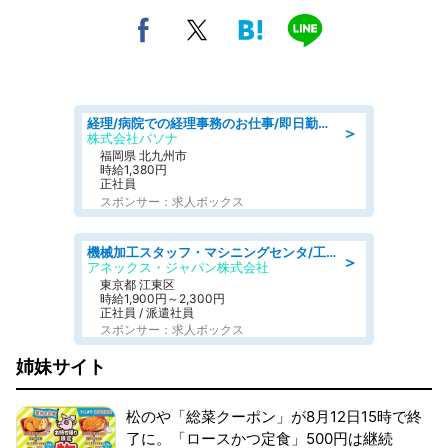
経理/病院での経理事務のお仕事/即日勤務可/車通勤可/経理/一般事務
＞
株式会社パソナ
福岡県 北九州市
時給1,380円
正社員
スポンサー：求人ボックス
機械加工スタッフ・マシニングセンタ/工業系卒歓迎/未経験OK/男女活躍/転勤なし/交通費支給
＞
アネックス・ジャパン株式会社
東京都 江東区
時給1,900円～2,300円
正社員 / 派遣社員
スポンサー：求人ボックス
姉妹サイト
松のや「総菜クーポン」が8月12日15時で終
了に。「ロースかつ定食」500円は継続