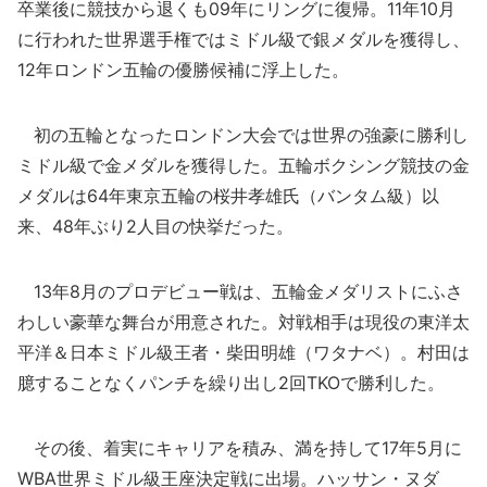
卒業後に競技から退くも09年にリングに復帰。11年10月
に行われた世界選手権ではミドル級で銀メダルを獲得し、
12年ロンドン五輪の優勝候補に浮上した。
初の五輪となったロンドン大会では世界の強豪に勝利し
ミドル級で金メダルを獲得した。五輪ボクシング競技の金
メダルは64年東京五輪の桜井孝雄氏（バンタム級）以
来、48年ぶり2人目の快挙だった。
13年8月のプロデビュー戦は、五輪金メダリストにふさ
わしい豪華な舞台が用意された。対戦相手は現役の東洋太
平洋＆日本ミドル級王者・柴田明雄（ワタナベ）。村田は
臆することなくパンチを繰り出し2回TKOで勝利した。
その後、着実にキャリアを積み、満を持して17年5月に
WBA世界ミドル級王座決定戦に出場。ハッサン・ヌダ