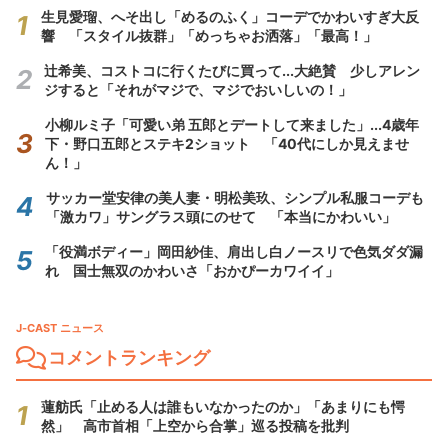
生見愛瑠、へそ出し「めるのふく」コーデでかわいすぎ大反
響 「スタイル抜群」「めっちゃお洒落」「最高！」
辻希美、コストコに行くたびに買って...大絶賛 少しアレン
ジすると「それがマジで、マジでおいしいの！」
小柳ルミ子「可愛い弟 五郎とデートして来ました」...4歳年
下・野口五郎とステキ2ショット 「40代にしか見えませ
ん！」
サッカー堂安律の美人妻・明松美玖、シンプル私服コーデも
「激カワ」サングラス頭にのせて 「本当にかわいい」
「役満ボディー」岡田紗佳、肩出し白ノースリで色気ダダ漏
れ 国士無双のかわいさ「おかぴーカワイイ」
J-CAST ニュース
コメントランキング
蓮舫氏「止める人は誰もいなかったのか」「あまりにも愕
然」 高市首相「上空から合掌」巡る投稿を批判