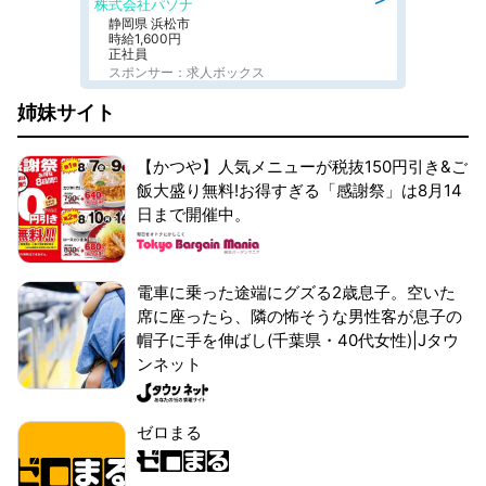
株式会社パソナ
静岡県 浜松市
時給1,600円
正社員
スポンサー：求人ボックス
姉妹サイト
【かつや】人気メニューが税抜150円引き&ご
飯大盛り無料!お得すぎる「感謝祭」は8月14
日まで開催中。
電車に乗った途端にグズる2歳息子。空いた
席に座ったら、隣の怖そうな男性客が息子の
帽子に手を伸ばし(千葉県・40代女性)|Jタウ
ンネット
ゼロまる