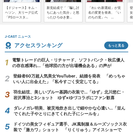
【ドジャース】キム・
新党結成で「「騙し討
「れいわ新選組」が党
登
ヘソン、大リーグ公式
ちにあった気分」と怒
名の変更を発表、「い
女
「PSロースタ...
ったひろゆき妻...
のちの党」へ ...
発
J-CAST ニュース
アクセスランキング
もっと見る
電撃トレードの巨人・リチャード、ソフトバンク・秋広優人
の存在感薄れ...「他球団の方が出場機会ある」の声が
登録者60万超人気美女YouTuber、結婚を発表 「めっちゃ
いい人に出会えた」「私今すごく安定してる」
羽生結弦、美しいブルー基調の衣装で...「ゆず」北川悠仁・
岩沢厚治と3ショット ゆず×ゆづコラボにファン歓喜
ダレノガレ明美、被災地炊き出しで細やかな心遣い...「並ん
でくれた子やとりにきてくれた子にシールを」
ドイツの美女フィギュア選手、JK風制服＆ルーズソックス衣
装で「激カワ」ショット 「りくりゅう」アイスショーで