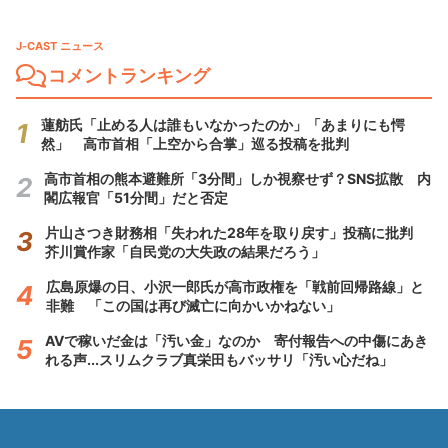
J-CAST ニュース
コメントランキング
蓮舫氏「止める人は誰もいなかったのか」「あまりにも愕
然」 高市首相「上空から合掌」巡る投稿を批判
高市首相の熊本避難所「3分間」しか視察せず？SNS拡散 内
閣広報官「51分間」だと否定
片山さつき財務相「失われた28年を取り戻す」投稿に批判
芥川賞作家「自民党の大失政の結果だろう」
広島原爆の日、小沢一郎氏が高市政権を「戦前回帰路線」と
非難 「この国は再び滅亡に向かいかねない」
AVで稼いだ金は「汚い金」なのか 寄付報告への中傷にあき
れる声...スリムクラブ真栄田もバッサリ「汚い心だね」