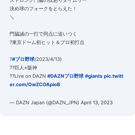
ストロング門脇の技ありタイムリー
決め球のフォークをとらえた！
＼
門脇誠の一打で同点に追いつく
?東京ドーム初ヒット＆プロ初打点
?
#プロ野球
(2023/4/13)
??巨人×阪神
??Live on DAZN
#DAZNプロ野球
#giants
pic.twitt
er.com/OwZCOApioB
— DAZN Japan (@DAZN_JPN)
April 13, 2023