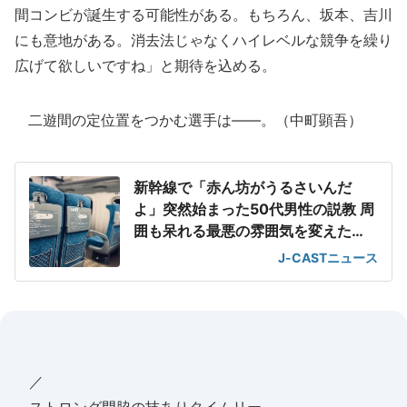
間コンビが誕生する可能性がある。もちろん、坂本、吉川
にも意地がある。消去法じゃなくハイレベルな競争を繰り
広げて欲しいですね」と期待を込める。
二遊間の定位置をつかむ選手は――。（中町顕吾）
新幹線で「赤ん坊がうるさいんだ
よ」突然始まった50代男性の説教 周
囲も呆れる最悪の雰囲気を変えた
「一喝」
J-CASTニュース
／