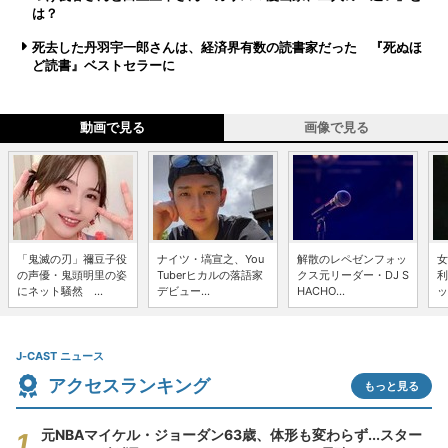
は？
死去した丹羽宇一郎さんは、経済界有数の読書家だった 『死ぬほ
ど読書』ベストセラーに
動画で見る
画像で見る
「鬼滅の刃」禰豆子役
ナイツ・塙宣之、You
解散のレペゼンフォッ
女
の声優・鬼頭明里の姿
Tuberヒカルの落語家
クス元リーダー・DJ S
利
にネット騒然 ...
デビュー...
HACHO...
ッ
J-CAST ニュース
アクセスランキング
もっと見る
元NBAマイケル・ジョーダン63歳、体形も変わらず...スター