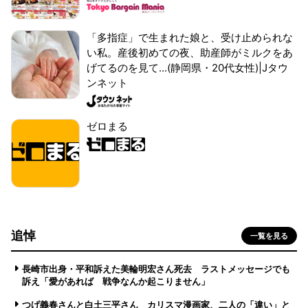
「多指症」で生まれた娘と、受け止められな
い私。産後初めての夜、助産師がミルクをあ
げてるのを見て...(静岡県・20代女性)|Jタウ
ンネット
ゼロまる
追悼
一覧を見る
長崎市出身・平和訴えた美輪明宏さん死去 ラストメッセージでも
訴え「愛があれば 戦争なんか起こりません」
つげ義春さんと白土三平さん カリスマ漫画家、二人の「違い」と