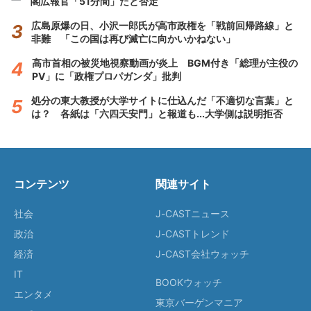
閣広報官「51分間」だと否定
広島原爆の日、小沢一郎氏が高市政権を「戦前回帰路線」と
非難 「この国は再び滅亡に向かいかねない」
高市首相の被災地視察動画が炎上 BGM付き「総理が主役の
PV」に「政権プロパガンダ」批判
処分の東大教授が大学サイトに仕込んだ「不適切な言葉」と
は？ 各紙は「六四天安門」と報道も...大学側は説明拒否
コンテンツ
関連サイト
社会
J-CASTニュース
政治
J-CASTトレンド
経済
J-CAST会社ウォッチ
IT
BOOKウォッチ
エンタメ
東京バーゲンマニア