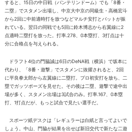
すると、15日の中日戦（バンテリンドーム）でも「8番・
二塁」でスタメン出場し、中京大中京の同級生・高橋宏斗
から2回に中前適時打を放つなどマルチ安打とバットが振
れている。翌日の同戦でも5回に鈴木博志から右翼線に2
点適時二塁打を放った。打率.278、0本塁打、3打点は十
分に合格点を与えられる。
ドラフト4位の門脇誠は6日のDeNA戦（横浜）で坂本に
代わり、「8番・遊撃」でスタメンに抜擢されると、2回
に平良拳太郎から左翼線に二塁打。プロ初安打を放ち、二
塁でガッツポーズを見せた。その後は二塁、遊撃で途中出
場が多く、スタメン出場は3試合のみ。打率.167、0本塁
打、1打点だが、もっと試合で見たい選手だ。
スポーツ紙デスクは「レギュラーは白紙と言ってよいで
しょう。中山、門脇が結果を出せば新旧交代で新たな二遊