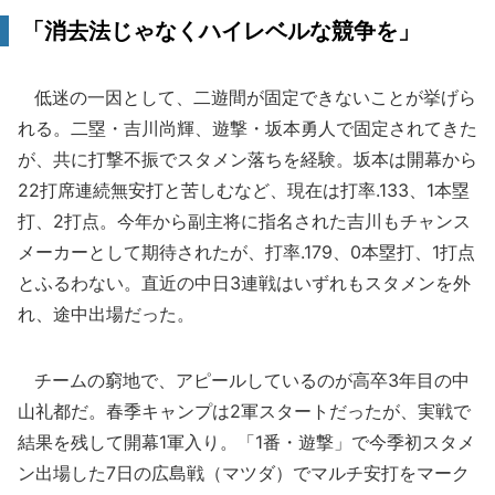
「消去法じゃなくハイレベルな競争を」
低迷の一因として、二遊間が固定できないことが挙げら
れる。二塁・吉川尚輝、遊撃・坂本勇人で固定されてきた
が、共に打撃不振でスタメン落ちを経験。坂本は開幕から
22打席連続無安打と苦しむなど、現在は打率.133、1本塁
打、2打点。今年から副主将に指名された吉川もチャンス
メーカーとして期待されたが、打率.179、0本塁打、1打点
とふるわない。直近の中日3連戦はいずれもスタメンを外
れ、途中出場だった。
チームの窮地で、アピールしているのが高卒3年目の中
山礼都だ。春季キャンプは2軍スタートだったが、実戦で
結果を残して開幕1軍入り。「1番・遊撃」で今季初スタメ
ン出場した7日の広島戦（マツダ）でマルチ安打をマーク