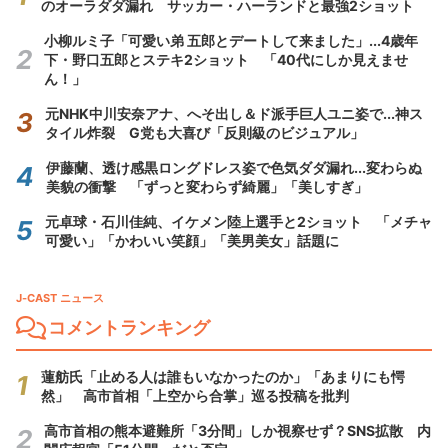
のオーラダダ漏れ サッカー・ハーランドと最強2ショット
小柳ルミ子「可愛い弟 五郎とデートして来ました」...4歳年
下・野口五郎とステキ2ショット 「40代にしか見えませ
ん！」
元NHK中川安奈アナ、へそ出し＆ド派手巨人ユニ姿で...神ス
タイル炸裂 G党も大喜び「反則級のビジュアル」
伊藤蘭、透け感黒ロングドレス姿で色気ダダ漏れ...変わらぬ
美貌の衝撃 「ずっと変わらず綺麗」「美しすぎ」
元卓球・石川佳純、イケメン陸上選手と2ショット 「メチャ
可愛い」「かわいい笑顔」「美男美女」話題に
J-CAST ニュース
コメントランキング
蓮舫氏「止める人は誰もいなかったのか」「あまりにも愕
然」 高市首相「上空から合掌」巡る投稿を批判
高市首相の熊本避難所「3分間」しか視察せず？SNS拡散 内