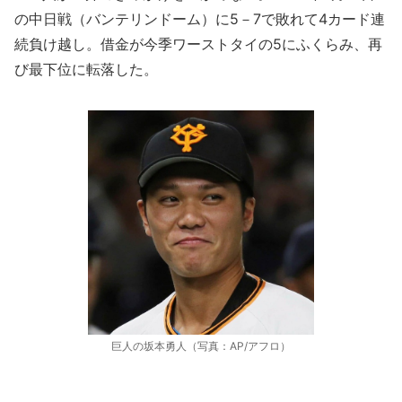
の中日戦（バンテリンドーム）に5－7で敗れて4カード連
続負け越し。借金が今季ワーストタイの5にふくらみ、再
び最下位に転落した。
巨人の坂本勇人（写真：AP/アフロ）