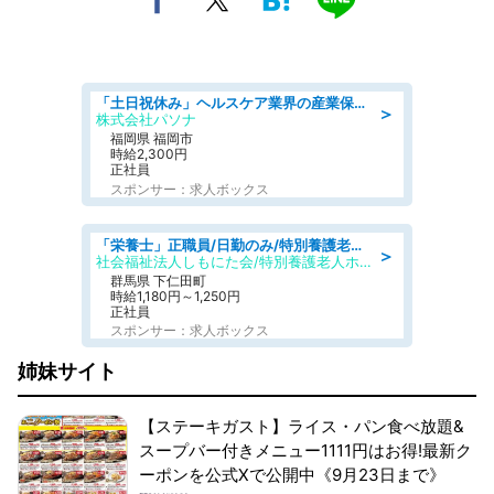
「土日祝休み」ヘルスケア業界の産業保健師/高時給/未経験OK/要資格:保健師、正看護師
＞
株式会社パソナ
福岡県 福岡市
時給2,300円
正社員
スポンサー：求人ボックス
「栄養士」正職員/日勤のみ/特別養護老人ホーム
＞
社会福祉法人しもにた会/特別養護老人ホーム かぶらの里
群馬県 下仁田町
時給1,180円～1,250円
正社員
スポンサー：求人ボックス
姉妹サイト
【ステーキガスト】ライス・パン食べ放題&
スープバー付きメニュー1111円はお得!最新ク
ーポンを公式Xで公開中《9月23日まで》