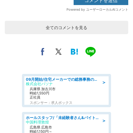
全てのコメントを見る
09月開始/住宅メーカーでの総務事務のお仕事/駅近/車通勤可/一般事務/人事労務
＞
株式会社パソナ
兵庫県 加古川市
時給1,550円
正社員
スポンサー：求人ボックス
ホールスタッフ/「未経験者さん&バイトデビューも大歓迎」残業ほぼなし×1日3時間〜勤務OK!フォロー体制も充実/広島県/広島市南区
＞
中国料理敦煌
広島県 広島市
時給1,150円～