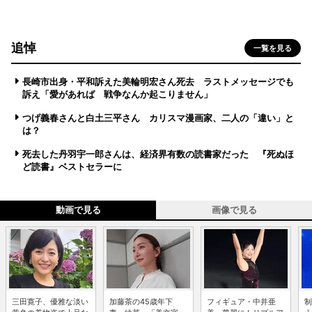
追悼
一覧を見る
長崎市出身・平和訴えた美輪明宏さん死去 ラストメッセージでも
訴え「愛があれば 戦争なんか起こりません」
つげ義春さんと白土三平さん カリスマ漫画家、二人の「違い」と
は？
死去した丹羽宇一郎さんは、経済界有数の読書家だった 『死ぬほ
ど読書』ベストセラーに
動画で見る
画像で見る
三田寛子、優雅な淡い
加藤茶の45歳年下
フィギュア・中井亜
制