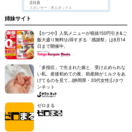
正社員
スポンサー：求人ボックス
姉妹サイト
【かつや】人気メニューが税抜150円引き&ご
飯大盛り無料!お得すぎる「感謝祭」は8月14
日まで開催中。
「多指症」で生まれた娘と、受け止められな
い私。産後初めての夜、助産師がミルクをあ
げてるのを見て...(静岡県・20代女性)|Jタウ
ンネット
ゼロまる