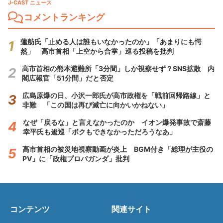
J-CAST ニュース
コメントランキング
蓮舫氏「止める人は誰もいなかったのか」「あまりにも愕
然」 高市首相「上空から合掌」巡る投稿を批判
高市首相の熊本避難所「3分間」しか視察せず？SNS拡散 内
閣広報官「51分間」だと否定
広島原爆の日、小沢一郎氏が高市政権を「戦前回帰路線」と
非難 「この国は再び滅亡に向かいかねない」
なぜ「戻るな」と言えなかったのか イオン爆発事故で斎藤
幸平氏も逡巡「ボクもできなかっただろうなあ」
高市首相の被災地視察動画が炎上 BGM付き「総理が主役の
PV」に「政権プロパガンダ」批判
コンテンツ
関連サイト