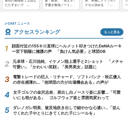
黄色の着物姿で上品な
妻・綾菜、「美文字」
美、華麗にトリプルア
う
たたずまいで ...
手書き勉強ノート...
クセル決める 「...
一
J-CAST ニュース
アクセスランキング
もっと見る
顔面付近の155キロ直球にヘルメット叩きつけたDeNAルーキ
ー宮下朝陽に擁護の声 「負けん気必要」と球団OB
元卓球・石川佳純、イケメン陸上選手と2ショット 「メチャ
可愛い」「かわいい笑顔」「美男美女」話題に
電撃トレードの巨人・リチャード、ソフトバンク・秋広優人
の存在感薄れ...「他球団の方が出場機会ある」の声が
女子ゴルフの金沢志奈、肩出し白ノースリ姿に反響...「可愛
いにも程がある」 ゴルフウェア姿と雰囲気変わって
ダレノガレ明美、被災地炊き出しで細やかな心遣い...「並ん
でくれた子やとりにきてくれた子にシールを」