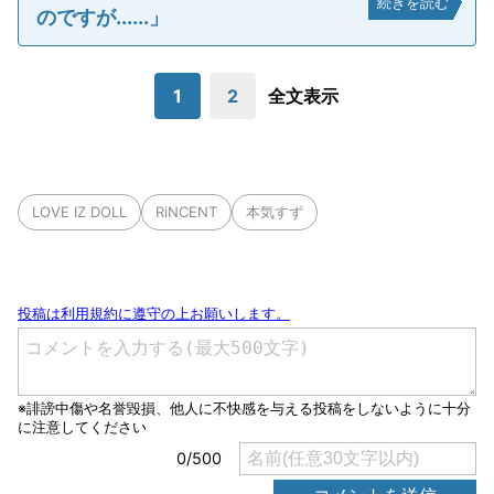
続きを読む
のですが......」
1
2
全文表示
LOVE IZ DOLL
RiNCENT
本気すず