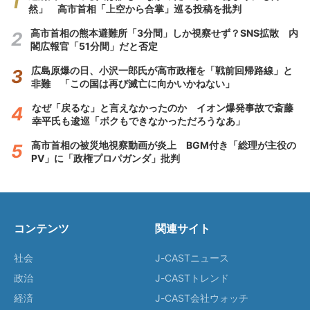
然」 高市首相「上空から合掌」巡る投稿を批判
高市首相の熊本避難所「3分間」しか視察せず？SNS拡散 内
閣広報官「51分間」だと否定
広島原爆の日、小沢一郎氏が高市政権を「戦前回帰路線」と
非難 「この国は再び滅亡に向かいかねない」
なぜ「戻るな」と言えなかったのか イオン爆発事故で斎藤
幸平氏も逡巡「ボクもできなかっただろうなあ」
高市首相の被災地視察動画が炎上 BGM付き「総理が主役の
PV」に「政権プロパガンダ」批判
コンテンツ
関連サイト
社会
J-CASTニュース
政治
J-CASTトレンド
経済
J-CAST会社ウォッチ