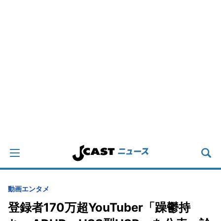
動画
エンタメ
登録者170万超YouTuber「躁鬱持