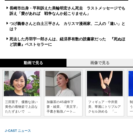
長崎市出身・平和訴えた美輪明宏さん死去 ラストメッセージでも
訴え「愛があれば 戦争なんか起こりません」
つげ義春さんと白土三平さん カリスマ漫画家、二人の「違い」と
は？
死去した丹羽宇一郎さんは、経済界有数の読書家だった 『死ぬほ
ど読書』ベストセラーに
動画で見る
画像で見る
三田寛子、優雅な淡い
加藤茶の45歳年下
フィギュア・中井亜
制
黄色の着物姿で上品な
妻・綾菜、「美文字」
美、華麗にトリプルア
う
たたずまいで ...
手書き勉強ノート...
クセル決める 「...
一
J-CAST ニュース