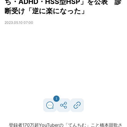
ち・ADHD・HSS型HSP」を公表 診
断受け「逆に楽になった」
2023.05.10 07:00
1
登録者170万超YouTuberの「てんちむ」こと橋本甜歌さ