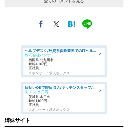
全てのコメントを見る
ヘルプデスク/外資系保険業界でのITヘルプデスク業務/駅近/即日勤務可/ヘルプデスク
＞
株式会社パソナ
福岡県 北九州市
時給4,167円
正社員
スポンサー：求人ボックス
日払いOKで即日収入/キッチンスタッフ/「原付免許必須」デリバリー業務など、自己成長可能な幅広い仕事に挑戦!髪型自由&ピアス・ネイルOK/茨城県/水戸市
＞
肉メシ 水戸店
茨城県 水戸市
時給1,100円～
正社員
スポンサー：求人ボックス
姉妹サイト