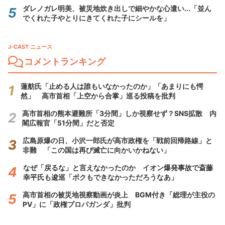
ダレノガレ明美、被災地炊き出しで細やかな心遣い...「並ん
でくれた子やとりにきてくれた子にシールを」
J-CAST ニュース
コメントランキング
蓮舫氏「止める人は誰もいなかったのか」「あまりにも愕
然」 高市首相「上空から合掌」巡る投稿を批判
高市首相の熊本避難所「3分間」しか視察せず？SNS拡散 内
閣広報官「51分間」だと否定
広島原爆の日、小沢一郎氏が高市政権を「戦前回帰路線」と
非難 「この国は再び滅亡に向かいかねない」
なぜ「戻るな」と言えなかったのか イオン爆発事故で斎藤
幸平氏も逡巡「ボクもできなかっただろうなあ」
高市首相の被災地視察動画が炎上 BGM付き「総理が主役の
PV」に「政権プロパガンダ」批判