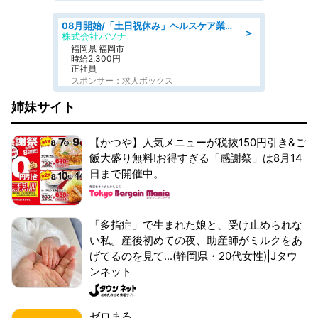
08月開始/「土日祝休み」ヘルスケア業界の産業保健師/高時給/未経験OK/要資格:保健師、正看護師
＞
株式会社パソナ
福岡県 福岡市
時給2,300円
正社員
スポンサー：求人ボックス
姉妹サイト
【かつや】人気メニューが税抜150円引き&ご
飯大盛り無料!お得すぎる「感謝祭」は8月14
日まで開催中。
「多指症」で生まれた娘と、受け止められな
い私。産後初めての夜、助産師がミルクをあ
げてるのを見て...(静岡県・20代女性)|Jタウ
ンネット
ゼロまる