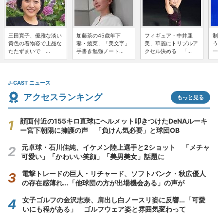
三田寛子、優雅な淡い
加藤茶の45歳年下
フィギュア・中井亜
制
黄色の着物姿で上品な
妻・綾菜、「美文字」
美、華麗にトリプルア
う
たたずまいで ...
手書き勉強ノート...
クセル決める 「...
一
J-CAST ニュース
アクセスランキング
もっと見る
顔面付近の155キロ直球にヘルメット叩きつけたDeNAルーキ
ー宮下朝陽に擁護の声 「負けん気必要」と球団OB
元卓球・石川佳純、イケメン陸上選手と2ショット 「メチャ
可愛い」「かわいい笑顔」「美男美女」話題に
電撃トレードの巨人・リチャード、ソフトバンク・秋広優人
の存在感薄れ...「他球団の方が出場機会ある」の声が
女子ゴルフの金沢志奈、肩出し白ノースリ姿に反響...「可愛
いにも程がある」 ゴルフウェア姿と雰囲気変わって