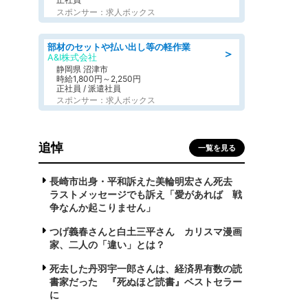
スポンサー：求人ボックス
部材のセットや払い出し等の軽作業
＞
A&I株式会社
静岡県 沼津市
時給1,800円～2,250円
正社員 / 派遣社員
スポンサー：求人ボックス
追悼
一覧を見る
長崎市出身・平和訴えた美輪明宏さん死去
ラストメッセージでも訴え「愛があれば 戦
争なんか起こりません」
つげ義春さんと白土三平さん カリスマ漫画
家、二人の「違い」とは？
死去した丹羽宇一郎さんは、経済界有数の読
書家だった 『死ぬほど読書』ベストセラー
に