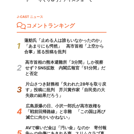
J-CAST ニュース
コメントランキング
蓮舫氏「止める人は誰もいなかったのか」
「あまりにも愕然」 高市首相「上空から
合掌」巡る投稿を批判
高市首相の熊本避難所「3分間」しか視察
せず？SNS拡散 内閣広報官「51分間」だ
と否定
片山さつき財務相「失われた28年を取り戻
す」投稿に批判 芥川賞作家「自民党の大
失政の結果だろう」
広島原爆の日、小沢一郎氏が高市政権を
「戦前回帰路線」と非難 「この国は再び
滅亡に向かいかねない」
AVで稼いだ金は「汚い金」なのか 寄付報
告への中傷にあきれる声...スリムクラブ真