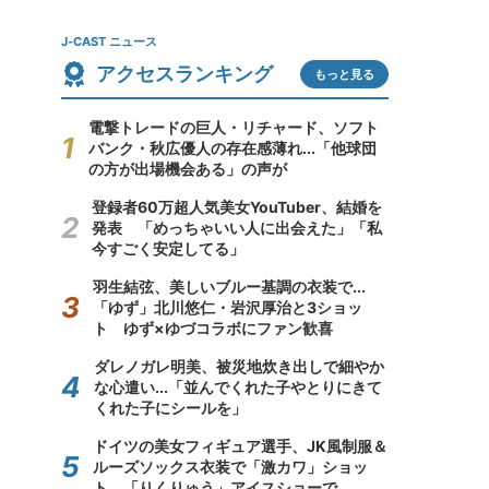
J-CAST ニュース
アクセスランキング
もっと見る
電撃トレードの巨人・リチャード、ソフト
バンク・秋広優人の存在感薄れ...「他球団
の方が出場機会ある」の声が
登録者60万超人気美女YouTuber、結婚を
発表 「めっちゃいい人に出会えた」「私
今すごく安定してる」
羽生結弦、美しいブルー基調の衣装で...
「ゆず」北川悠仁・岩沢厚治と3ショッ
ト ゆず×ゆづコラボにファン歓喜
ダレノガレ明美、被災地炊き出しで細やか
な心遣い...「並んでくれた子やとりにきて
くれた子にシールを」
ドイツの美女フィギュア選手、JK風制服＆
ルーズソックス衣装で「激カワ」ショッ
ト 「りくりゅう」アイスショーで