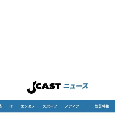
済
IT
エンタメ
スポーツ
メディア
防災特集