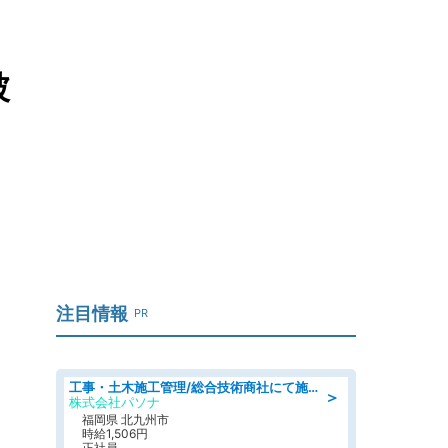
被
注目情報
PR
工事・土木施工管理/総合技術商社にて施工管理のお仕事/即日勤務可/車通勤可/工事・土木施工管理/生産・品質管理
＞
株式会社パソナ
福岡県 北九州市
時給1,506円
正社員