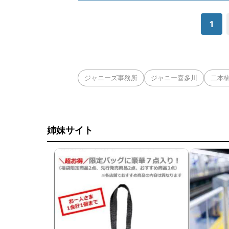
1
ジャニーズ事務所
ジャニー喜多川
二本
姉妹サイト