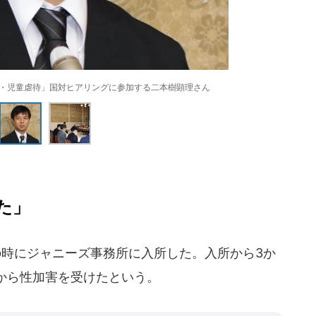
害・児童虐待」国対ヒアリングに参加する二本樹顕理さん
た」
の時にジャニーズ事務所に入所した。入所から3か
から性加害を受けたという。