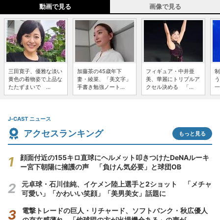
動画で見る
画像で見る
三田寛子、優雅な淡い
加藤茶の45歳年下
フィギュア・中井亜
制
黄色の着物姿で上品な
妻・綾菜、「美文字」
美、華麗にトリプルア
う
たたずまいで ...
手書き勉強ノート...
クセル決める 「...
一
J-CAST ニュース
アクセスランキング
もっと見る
顔面付近の155キロ直球にヘルメット叩きつけたDeNAルーキ
ー宮下朝陽に擁護の声 「負けん気必要」と球団OB
元卓球・石川佳純、イケメン陸上選手と2ショット 「メチャ
可愛い」「かわいい笑顔」「美男美女」話題に
電撃トレードの巨人・リチャード、ソフトバンク・秋広優人
の存在感薄れ...「他球団の方が出場機会ある」の声が