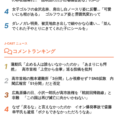
女子ゴルフの金沢志奈、肩出し白ノースリ姿に反響...「可愛
いにも程がある」 ゴルフウェア姿と雰囲気変わって
ダレノガレ明美、被災地炊き出しで細やかな心遣い...「並ん
でくれた子やとりにきてくれた子にシールを」
J-CAST ニュース
コメントランキング
蓮舫氏「止める人は誰もいなかったのか」「あまりにも愕
然」 高市首相「上空から合掌」巡る投稿を批判
高市首相の熊本避難所「3分間」しか視察せず？SNS拡散 内
閣広報官「51分間」だと否定
広島原爆の日、小沢一郎氏が高市政権を「戦前回帰路線」と
非難 「この国は再び滅亡に向かいかねない」
なぜ「戻るな」と言えなかったのか イオン爆発事故で斎藤
幸平氏も逡巡「ボクもできなかっただろうなあ」