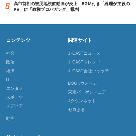
高市首相の被災地視察動画が炎上 BGM付き「総理が主役の
PV」に「政権プロパガンダ」批判
コンテンツ
関連サイト
社会
J-CASTニュース
政治
J-CASTトレンド
経済
J-CAST会社ウォッチ
IT
BOOKウォッチ
エンタメ
東京バーゲンマニア
スポーツ
Jタウンネット
メディア
ゼロまる
動画