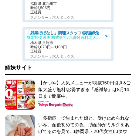
福岡県 北九州市
時給1,506円
正社員
スポンサー：求人ボックス
「残業ほぼなし」調理スタッフ/調理師免許必須/正職員/日勤のみ/介護付き有料老人ホーム/社会保障完備
＞
群馬郵便逓送 株式会社/介護付有料老人ホーム ふる里
栃木県 足利市
時給1,073円～1,100円
正社員
スポンサー：求人ボックス
姉妹サイト
【かつや】人気メニューが税抜150円引き&ご
飯大盛り無料!お得すぎる「感謝祭」は8月14
日まで開催中。
「多指症」で生まれた娘と、受け止められな
い私。産後初めての夜、助産師がミルクをあ
げてるのを見て...(静岡県・20代女性)|Jタウ