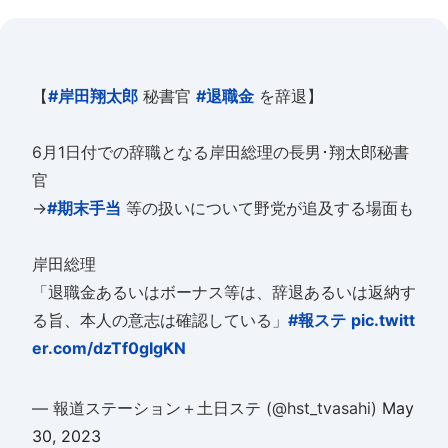
【
#岸田翔太郎
秘書官
#退職金
を辞退】
6月1日付での辞職となる岸田総理の長男･翔太郎秘書
官
→
#期末手当
等の扱いについて野党が追及する場面も
岸田総理
「退職金あるいはボーナス等は、辞退あるいは返納す
る旨、本人の意志は確認している」
#報ステ
pic.twitt
er.com/dzTf0gIgKN
— 報道ステーション＋土日ステ (@hst_tvasahi)
May
30, 2023