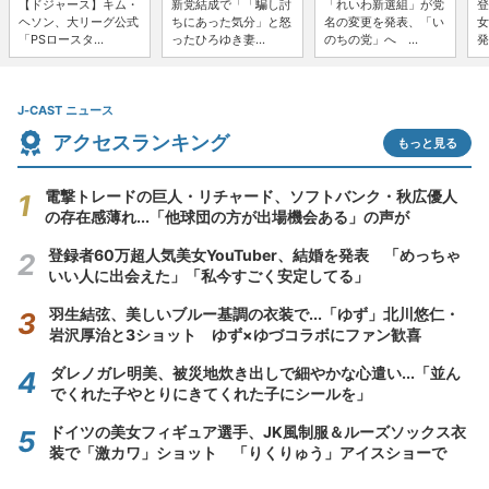
【ドジャース】キム・
新党結成で「「騙し討
「れいわ新選組」が党
登
ヘソン、大リーグ公式
ちにあった気分」と怒
名の変更を発表、「い
女
「PSロースタ...
ったひろゆき妻...
のちの党」へ ...
発
J-CAST ニュース
アクセスランキング
もっと見る
電撃トレードの巨人・リチャード、ソフトバンク・秋広優人
の存在感薄れ...「他球団の方が出場機会ある」の声が
登録者60万超人気美女YouTuber、結婚を発表 「めっちゃ
いい人に出会えた」「私今すごく安定してる」
羽生結弦、美しいブルー基調の衣装で...「ゆず」北川悠仁・
岩沢厚治と3ショット ゆず×ゆづコラボにファン歓喜
ダレノガレ明美、被災地炊き出しで細やかな心遣い...「並ん
でくれた子やとりにきてくれた子にシールを」
ドイツの美女フィギュア選手、JK風制服＆ルーズソックス衣
装で「激カワ」ショット 「りくりゅう」アイスショーで