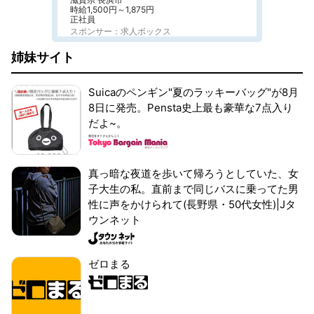
時給1,500円～1,875円
正社員
スポンサー：求人ボックス
姉妹サイト
Suicaのペンギン"夏のラッキーバッグ"が8月
8日に発売。Pensta史上最も豪華な7点入り
だよ~。
真っ暗な夜道を歩いて帰ろうとしていた、女
子大生の私。直前まで同じバスに乗ってた男
性に声をかけられて(長野県・50代女性)|Jタ
ウンネット
ゼロまる