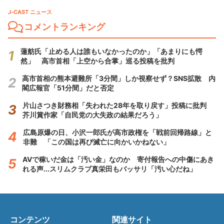
J-CAST ニュース
コメントランキング
蓮舫氏「止める人は誰もいなかったのか」「あまりにも愕
然」 高市首相「上空から合掌」巡る投稿を批判
高市首相の熊本避難所「3分間」しか視察せず？SNS拡散 内
閣広報官「51分間」だと否定
片山さつき財務相「失われた28年を取り戻す」投稿に批判
芥川賞作家「自民党の大失政の結果だろう」
広島原爆の日、小沢一郎氏が高市政権を「戦前回帰路線」と
非難 「この国は再び滅亡に向かいかねない」
AVで稼いだ金は「汚い金」なのか 寄付報告への中傷にあき
れる声...スリムクラブ真栄田もバッサリ「汚い心だね」
コンテンツ
関連サイト