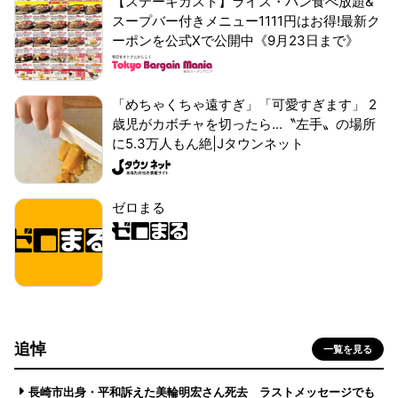
【ステーキガスト】ライス・パン食べ放題&
スープバー付きメニュー1111円はお得!最新ク
ーポンを公式Xで公開中《9月23日まで》
「めちゃくちゃ遠すぎ」「可愛すぎます」 2
歳児がカボチャを切ったら...〝左手〟の場所
に5.3万人もん絶|Jタウンネット
ゼロまる
追悼
一覧を見る
長崎市出身・平和訴えた美輪明宏さん死去 ラストメッセージでも