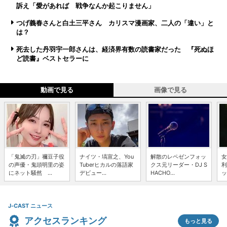
訴え「愛があれば 戦争なんか起こりません」
つげ義春さんと白土三平さん カリスマ漫画家、二人の「違い」と
は？
死去した丹羽宇一郎さんは、経済界有数の読書家だった 『死ぬほ
ど読書』ベストセラーに
動画で見る
画像で見る
「鬼滅の刃」禰豆子役
ナイツ・塙宣之、You
解散のレペゼンフォッ
女
の声優・鬼頭明里の姿
Tuberヒカルの落語家
クス元リーダー・DJ S
利
にネット騒然 ...
デビュー...
HACHO...
ッ
J-CAST ニュース
アクセスランキング
もっと見る