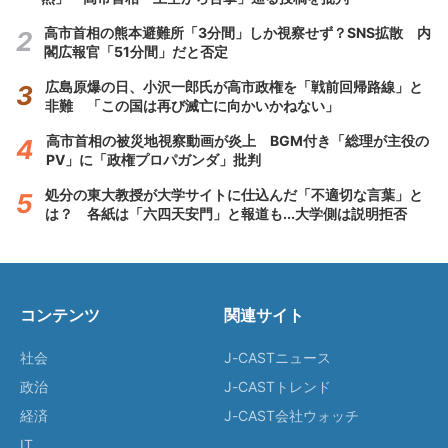
高市首相の熊本避難所「3分間」しか視察せず？SNS拡散 内
閣広報官「51分間」だと否定
広島原爆の日、小沢一郎氏が高市政権を「戦前回帰路線」と
非難 「この国は再び滅亡に向かいかねない」
高市首相の被災地視察動画が炎上 BGM付き「総理が主役の
PV」に「政権プロパガンダ」批判
処分の東大教授が大学サイトに仕込んだ「不適切な言葉」と
は？ 各紙は「六四天安門」と報道も...大学側は説明拒否
コンテンツ
関連サイト
社会
J-CASTニュース
政治
J-CASTトレンド
経済
J-CAST会社ウォッチ
IT