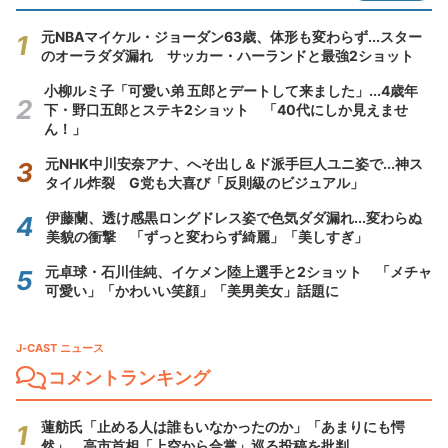
元NBAマイケル・ジョーダン63歳、体形も変わらず...スター
のオーラダダ漏れ サッカー・ハーランドと最強2ショット
小柳ルミ子「可愛い弟 五郎とデートして来ました」...4歳年
下・野口五郎とステキ2ショット 「40代にしか見えませ
ん！」
元NHK中川安奈アナ、へそ出し＆ド派手巨人ユニ姿で...神ス
タイル炸裂 G党も大喜び「反則級のビジュアル」
伊藤蘭、透け感黒ロングドレス姿で色気ダダ漏れ...変わらぬ
美貌の衝撃 「ずっと変わらず綺麗」「美しすぎ」
元卓球・石川佳純、イケメン陸上選手と2ショット 「メチャ
可愛い」「かわいい笑顔」「美男美女」話題に
J-CAST ニュース
コメントランキング
蓮舫氏「止める人は誰もいなかったのか」「あまりにも愕
然」 高市首相「上空から合掌」巡る投稿を批判