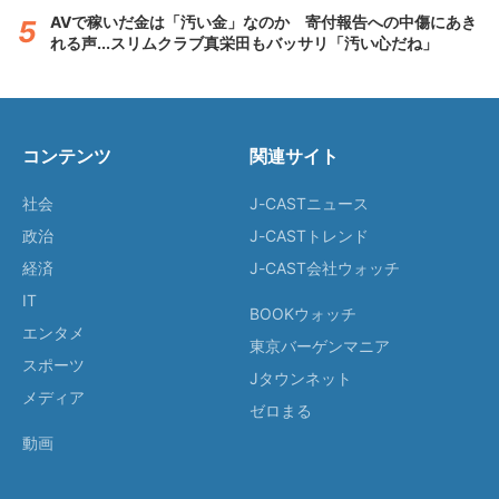
AVで稼いだ金は「汚い金」なのか 寄付報告への中傷にあき
れる声...スリムクラブ真栄田もバッサリ「汚い心だね」
コンテンツ
関連サイト
社会
J-CASTニュース
政治
J-CASTトレンド
経済
J-CAST会社ウォッチ
IT
BOOKウォッチ
エンタメ
東京バーゲンマニア
スポーツ
Jタウンネット
メディア
ゼロまる
動画