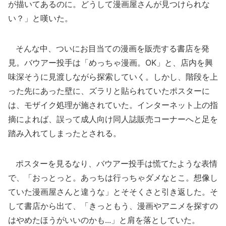
が描いてあるのに。どうして漫画屋さんが見つけられな
い？」と嘆いた。
そんな中、ついにお目当ての漫画を販売する書店を発
見。バウアー投手は「めっちゃ漫画。OK」と、店内を興
味深そうに見渡しながら探索していく。しかし、階段を上
った先にあった壁に、ズラリと貼られていたポスターに
は、モザイク処理が施されていた。インターネット上の指
摘によれば、誤って成人向け同人誌販売コーナーへと足を
踏み入れてしまったとされる。
ポスターを見るなり、バウアー投手は慌てたような表情
で、「おっとっと。あっちは行っちゃダメなとこ。想像し
ていた漫画屋さんと違うな」とそそくさと引き返した。そ
して書店から出て、「きっともう、漫画やアニメを探すの
はやめたほうがいいのかも...」と肩を落としていた。