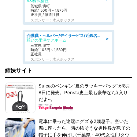
A&I株式会社
茨城県 境町
時給1,500円～1,875円
正社員 / 派遣社員
スポンサー：求人ボックス
介護職・ヘルパー/デイサービス/近鉄名古屋線 高田本山/津市/三重県
＞
憩いの里津ケアホーム
三重県 津市
時給1,105円～1,580円
正社員
スポンサー：求人ボックス
姉妹サイト
Suicaのペンギン"夏のラッキーバッグ"が8月
8日に発売。Pensta史上最も豪華な7点入り
だよ~。
電車に乗った途端にグズる2歳息子。空いた
席に座ったら、隣の怖そうな男性客が息子の
帽子に手を伸ばし(千葉県・40代女性)|Jタウ