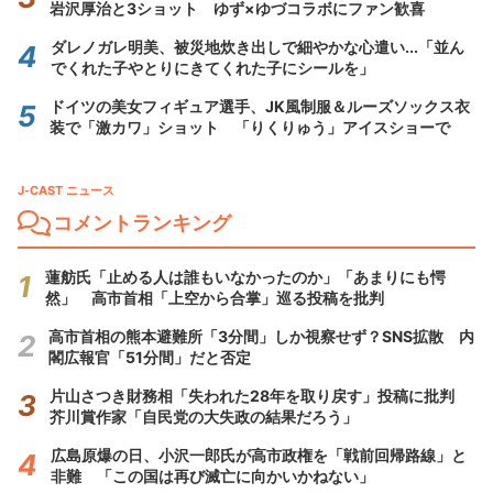
岩沢厚治と3ショット ゆず×ゆづコラボにファン歓喜
ダレノガレ明美、被災地炊き出しで細やかな心遣い...「並ん
でくれた子やとりにきてくれた子にシールを」
ドイツの美女フィギュア選手、JK風制服＆ルーズソックス衣
装で「激カワ」ショット 「りくりゅう」アイスショーで
J-CAST ニュース
コメントランキング
蓮舫氏「止める人は誰もいなかったのか」「あまりにも愕
然」 高市首相「上空から合掌」巡る投稿を批判
高市首相の熊本避難所「3分間」しか視察せず？SNS拡散 内
閣広報官「51分間」だと否定
片山さつき財務相「失われた28年を取り戻す」投稿に批判
芥川賞作家「自民党の大失政の結果だろう」
広島原爆の日、小沢一郎氏が高市政権を「戦前回帰路線」と
非難 「この国は再び滅亡に向かいかねない」