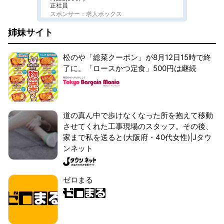
正社員
スポンサー：求人ボックス
姉妹サイト
松のや「総菜クーポン」が8月12日15時で終
了に。「ロースかつ定食」500円は継続
道の真ん中で歩けなくなった所を抱えて移動
させてくれた工事現場のスタッフ。その後、
家まで私を送ると(大阪府・40代女性)|Jタウ
ンネット
ゼロまる