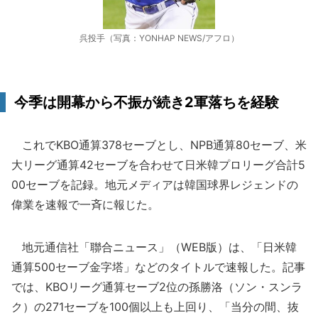
呉投手（写真：YONHAP NEWS/アフロ）
今季は開幕から不振が続き2軍落ちを経験
これでKBO通算378セーブとし、NPB通算80セーブ、米
大リーグ通算42セーブを合わせて日米韓プロリーグ合計5
00セーブを記録。地元メディアは韓国球界レジェンドの
偉業を速報で一斉に報じた。
地元通信社「聯合ニュース」（WEB版）は、「日米韓
通算500セーブ金字塔」などのタイトルで速報した。記事
では、KBOリーグ通算セーブ2位の孫勝洛（ソン・スンラ
ク）の271セーブを100個以上も上回り、「当分の間、抜