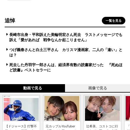
追悼
一覧を見る
長崎市出身・平和訴えた美輪明宏さん死去 ラストメッセージでも
訴え「愛があれば 戦争なんか起こりません」
つげ義春さんと白土三平さん カリスマ漫画家、二人の「違い」と
は？
死去した丹羽宇一郎さんは、経済界有数の読書家だった 『死ぬほ
ど読書』ベストセラーに
動画で見る
画像で見る
【ドジャース】打撃不
元カップルYouTuber
辻希美、コストコに行
「