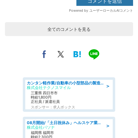
全てのコメントを見る
カンタン軽作業/自動車の小型部品の製造オペレーター denso aichi
＞
株式会社テクノスマイル
三重県 四日市市
時給1,800円
正社員 / 派遣社員
スポンサー：求人ボックス
08月開始/「土日祝休み」ヘルスケア業界の産業保健師/高時給/未経験OK/要資格:保健師、正看護師
＞
株式会社パソナ
福岡県 福岡市
時給2,300円