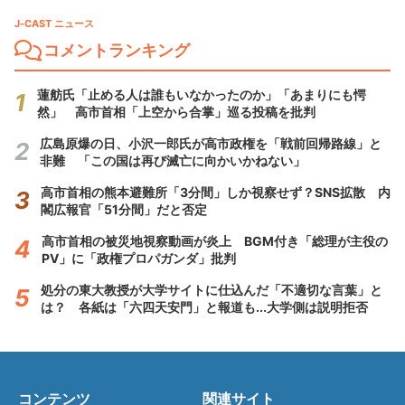
J-CAST ニュース
コメントランキング
蓮舫氏「止める人は誰もいなかったのか」「あまりにも愕
然」 高市首相「上空から合掌」巡る投稿を批判
広島原爆の日、小沢一郎氏が高市政権を「戦前回帰路線」と
非難 「この国は再び滅亡に向かいかねない」
高市首相の熊本避難所「3分間」しか視察せず？SNS拡散 内
閣広報官「51分間」だと否定
高市首相の被災地視察動画が炎上 BGM付き「総理が主役の
PV」に「政権プロパガンダ」批判
処分の東大教授が大学サイトに仕込んだ「不適切な言葉」と
は？ 各紙は「六四天安門」と報道も...大学側は説明拒否
コンテンツ
関連サイト