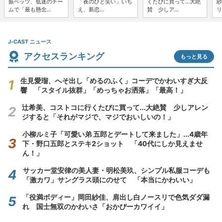
振ベッツ、低迷のチー
「夜のひと笑い」いち
くたびに買って...大絶
紗
ムで「最も懸念...
え、新恋...
賛 少しア...
リ
J-CAST ニュース
アクセスランキング
もっと見る
生見愛瑠、へそ出し「めるのふく」コーデでかわいすぎ大反
響 「スタイル抜群」「めっちゃお洒落」「最高！」
辻希美、コストコに行くたびに買って...大絶賛 少しアレン
ジすると「それがマジで、マジでおいしいの！」
小柳ルミ子「可愛い弟 五郎とデートして来ました」...4歳年
下・野口五郎とステキ2ショット 「40代にしか見えませ
ん！」
サッカー堂安律の美人妻・明松美玖、シンプル私服コーデも
「激カワ」サングラス頭にのせて 「本当にかわいい」
「役満ボディー」岡田紗佳、肩出し白ノースリで色気ダダ漏
れ 国士無双のかわいさ「おかぴーカワイイ」