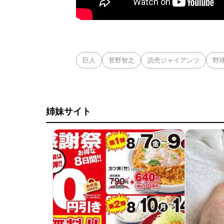
巨人
菅野智之
読売ジャイアンツ
野
姉妹サイト