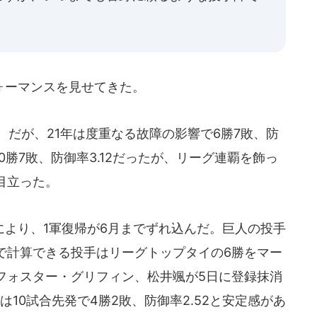
ォーマンスを見せてきた。
だが、21年は度重なる故障の影響で6勝7敗、防
10勝7敗、防御率3.12だったが、リーグ連覇を飾っ
目立った。
より、1軍復帰が6月までずれ込んだ。巨人の投手
で計算できる投手はリーグトップタイの6勝をマー
フォスター・グリフィン、松井颯が5日に登録抹消
10試合先発で4勝2敗、防御率2.52と安定感があ