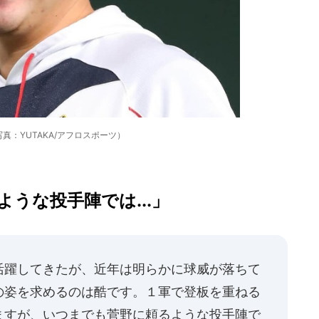
真：YUTAKA/アフロスポーツ）
うな投手陣では...」
活躍してきたが、近年は明らかに球威が落ちて
の姿を求めるのは酷です。１軍で登板を重ねる
ますが、いつまでも菅野に頼るような投手陣で