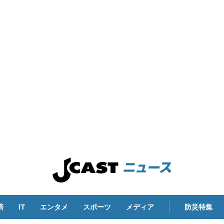
済
IT
エンタメ
スポーツ
メディア
防災特集