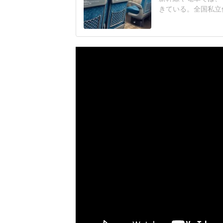
きている。全国私立
やすい社会へ」アン
もの泣き声・騒ぎへ
ー利用の理解が欲し
子さん(仮名・40代