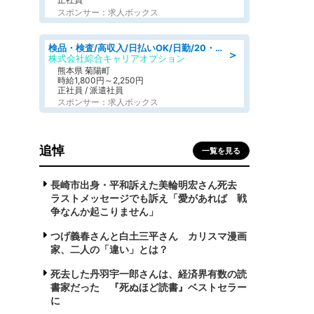
スポンサー：求人ボックス
検品・検査/高収入/日払いOK/日勤/20・30・40代活躍中/製造 工場
＞
株式会社綜合キャリアオプション
熊本県 菊陽町
時給1,800円～2,250円
正社員 / 派遣社員
スポンサー：求人ボックス
追悼
一覧を見る
長崎市出身・平和訴えた美輪明宏さん死去
ラストメッセージでも訴え「愛があれば 戦
争なんか起こりません」
つげ義春さんと白土三平さん カリスマ漫画
家、二人の「違い」とは？
死去した丹羽宇一郎さんは、経済界有数の読
書家だった 『死ぬほど読書』ベストセラー
に