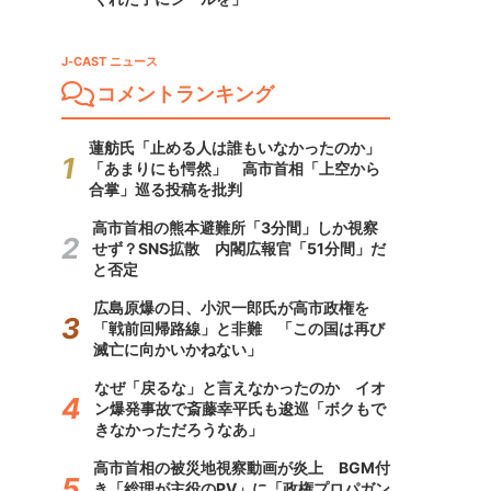
J-CAST ニュース
コメントランキング
蓮舫氏「止める人は誰もいなかったのか」
「あまりにも愕然」 高市首相「上空から
合掌」巡る投稿を批判
高市首相の熊本避難所「3分間」しか視察
せず？SNS拡散 内閣広報官「51分間」だ
と否定
広島原爆の日、小沢一郎氏が高市政権を
「戦前回帰路線」と非難 「この国は再び
滅亡に向かいかねない」
なぜ「戻るな」と言えなかったのか イオ
ン爆発事故で斎藤幸平氏も逡巡「ボクもで
きなかっただろうなあ」
高市首相の被災地視察動画が炎上 BGM付
き「総理が主役のPV」に「政権プロパガン