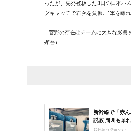
ったが、先発登板した3日の日本ハ
グキャッチで右腕を負傷。1軍を離
菅野の存在はチームに大きな影響を
顕吾）
新幹線で「赤ん
説教 周囲も呆
新幹線や電車では、