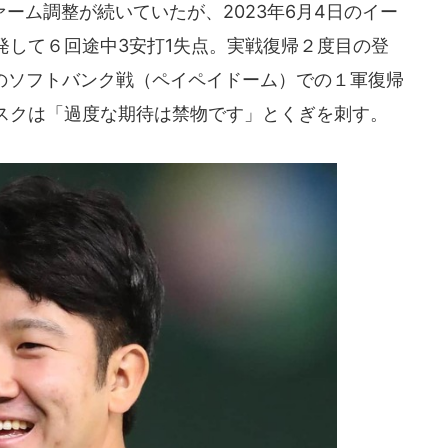
ム調整が続いていたが、2023年6月4日のイー
発して６回途中3安打1失点。実戦復帰２度目の登
日のソフトバンク戦（ペイペイドーム）での１軍復帰
スクは「過度な期待は禁物です」とくぎを刺す。