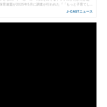
保育連盟が2025年5月に調査が行われた『「もっと子育てし
ケート2025』の結果には、「外食、電車、公共の場での子ど
J-CASTニュース
の冷たい視線や苦情に心が疲弊」「電車の座席やエレベータ
い」といった声が寄せられている。東京都内在住の佐藤真理
)は、新幹線