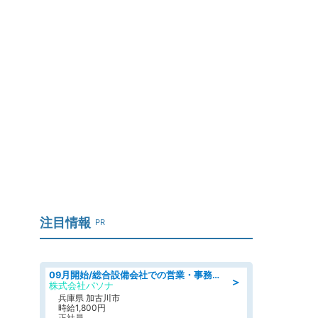
注目情報
PR
09月開始/総合設備会社での営業・事務のお仕事/車通勤可/賞与あり/営業/営業事務
＞
株式会社パソナ
兵庫県 加古川市
時給1,800円
正社員