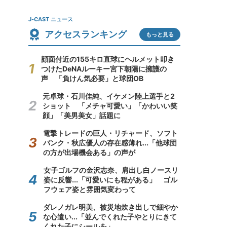
J-CAST ニュース
アクセスランキング
もっと見る
顔面付近の155キロ直球にヘルメット叩き
つけたDeNAルーキー宮下朝陽に擁護の
声 「負けん気必要」と球団OB
元卓球・石川佳純、イケメン陸上選手と2
ショット 「メチャ可愛い」「かわいい笑
顔」「美男美女」話題に
電撃トレードの巨人・リチャード、ソフト
バンク・秋広優人の存在感薄れ...「他球団
の方が出場機会ある」の声が
女子ゴルフの金沢志奈、肩出し白ノースリ
姿に反響...「可愛いにも程がある」 ゴル
フウェア姿と雰囲気変わって
ダレノガレ明美、被災地炊き出しで細やか
な心遣い...「並んでくれた子やとりにきて
くれた子にシールを」