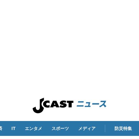
済
IT
エンタメ
スポーツ
メディア
防災特集