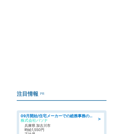
い
注目情報
PR
09月開始/住宅メーカーでの総務事務のお仕事/駅近/車通勤可/一般事務/人事労務
＞
株式会社パソナ
兵庫県 加古川市
時給1,550円
正社員