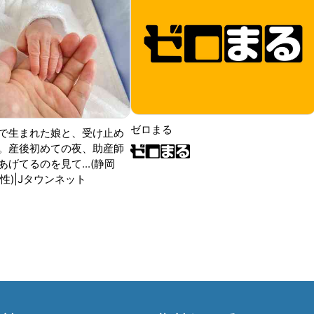
ゼロまる
で生まれた娘と、受け止め
。産後初めての夜、助産師
げてるのを見て...(静岡
性)|Jタウンネット