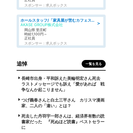
スポンサー：求人ボックス
ホールスタッフ/「家具屋が営むカフェスタッフ!」週2日～OK!嬉しいまかない付き/岡山県/浅口郡里庄町
＞
AKASE GROUP株式会社
岡山県 里庄町
時給1,100円～
正社員
スポンサー：求人ボックス
追悼
一覧を見る
長崎市出身・平和訴えた美輪明宏さん死去
ラストメッセージでも訴え「愛があれば 戦
争なんか起こりません」
つげ義春さんと白土三平さん カリスマ漫画
家、二人の「違い」とは？
死去した丹羽宇一郎さんは、経済界有数の読
書家だった 『死ぬほど読書』ベストセラー
に