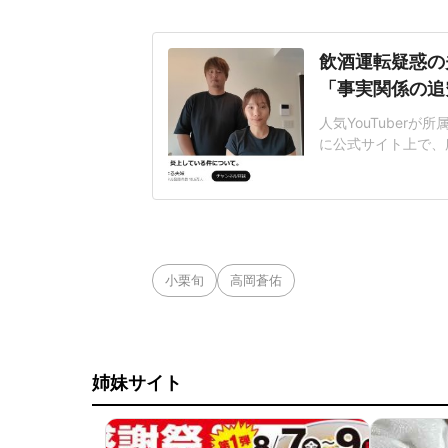
飲酒運転疑惑の夫
「事実関係の追
人気YouTuberが
に公式サイト上で、所
解除したことを報告
難」「ばつまる夫婦
見える飲み物を「日
飲んじゃ
小栗旬
高岡蒼佑
姉妹サイト