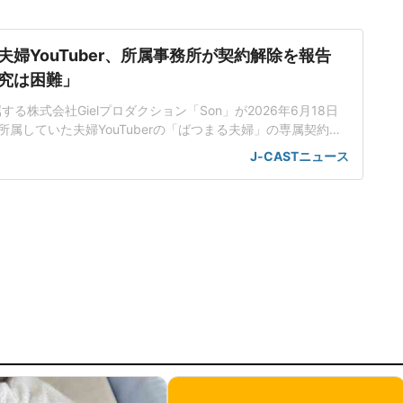
婦YouTuber、所属事務所が契約解除を報告
究は困難」
所属する株式会社Gielプロダクション「Son」が2026年6月18日
属していた夫婦YouTuberの「ばつまる夫婦」の専属契約を
した。「これ以上のマネジメントおよびサポートの継続は困
J-CASTニュース
」を巡っては6月11日に公開された動画の中でビールのように
中、お酒飲んだら熱中症になりそうで怖いけど、この暑さは