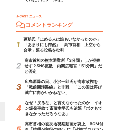
J-CAST ニュース
コメントランキング
蓮舫氏「止める人は誰もいなかったのか」
「あまりにも愕然」 高市首相「上空から
合掌」巡る投稿を批判
高市首相の熊本避難所「3分間」しか視察
せず？SNS拡散 内閣広報官「51分間」だ
と否定
広島原爆の日、小沢一郎氏が高市政権を
「戦前回帰路線」と非難 「この国は再び
滅亡に向かいかねない」
なぜ「戻るな」と言えなかったのか イオ
ン爆発事故で斎藤幸平氏も逡巡「ボクもで
きなかっただろうなあ」
高市首相の被災地視察動画が炎上 BGM付
き「総理が主役のPV」に「政権プロパガン