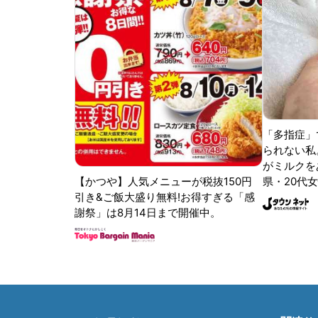
「多指症」
られない私
がミルクをあ
【かつや】人気メニューが税抜150円
県・20代女
引き&ご飯大盛り無料!お得すぎる「感
謝祭」は8月14日まで開催中。