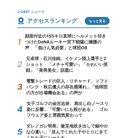
J-CAST ニュース
アクセスランキング
もっと見る
顔面付近の155キロ直球にヘルメット叩き
つけたDeNAルーキー宮下朝陽に擁護の
声 「負けん気必要」と球団OB
元卓球・石川佳純、イケメン陸上選手と2
ショット 「メチャ可愛い」「かわいい笑
顔」「美男美女」話題に
電撃トレードの巨人・リチャード、ソフト
バンク・秋広優人の存在感薄れ...「他球団
の方が出場機会ある」の声が
女子ゴルフの金沢志奈、肩出し白ノースリ
姿に反響...「可愛いにも程がある」 ゴル
フウェア姿と雰囲気変わって
ダレノガレ明美、被災地炊き出しで細やか
な心遣い...「並んでくれた子やとりにきて
くれた子にシールを」