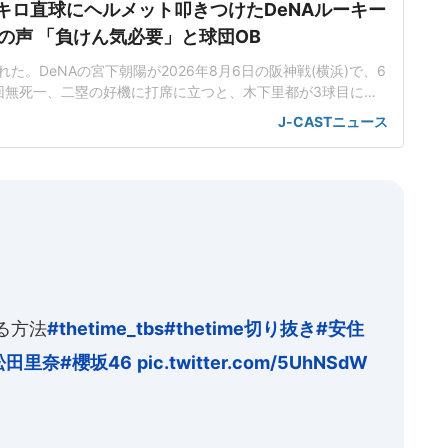
5キロ直球にヘルメット叩きつけたDeNAルーキー
の声 「負けん気必要」と球団OB
た。DeNAの宮下朝陽が2026年8月6日の阪神戦(横浜)で、6
回無死一、二塁の好機に打席に立つと、木下里都が3球目に投
が顔面付近へ。もんどり打ってよけた宮下は怒りの表情を見せて
J-CASTニュース
けた。「熱くなってしまった部分があったのでしょう」前日5
球ずつを受け、この試合でも阪神のデルミス・ガルシアが2回
る方法
#thetime_tbs
#thetime切り抜き
#安住
松田里奈
#櫻坂46
pic.twitter.com/5UhNSdW