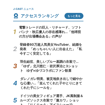
J-CAST ニュース
アクセスランキング
もっと見る
電撃トレードの巨人・リチャード、ソフト
バンク・秋広優人の存在感薄れ...「他球団
の方が出場機会ある」の声が
登録者60万超人気美女YouTuber、結婚を
発表 「めっちゃいい人に出会えた」「私
今すごく安定してる」
羽生結弦、美しいブルー基調の衣装で...
「ゆず」北川悠仁・岩沢厚治と3ショッ
ト ゆず×ゆづコラボにファン歓喜
ダレノガレ明美、被災地炊き出しで細やか
な心遣い...「並んでくれた子やとりにきて
くれた子にシールを」
ドイツの美女フィギュア選手、JK風制服＆
ルーズソックス衣装で「激カワ」ショッ
ト 「りくりゅう」アイスショーで