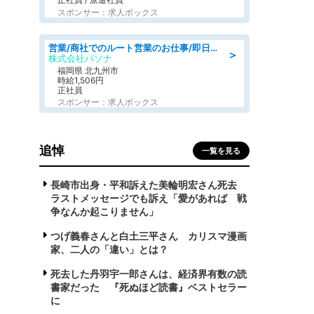
スポンサー：求人ボックス
営業/商社でのルート営業のお仕事/即日勤務可/車通勤可/営業
＞
株式会社パソナ
福岡県 北九州市
時給1,506円
正社員
スポンサー：求人ボックス
追悼
一覧を見る
長崎市出身・平和訴えた美輪明宏さん死去
ラストメッセージでも訴え「愛があれば 戦
争なんか起こりません」
つげ義春さんと白土三平さん カリスマ漫画
家、二人の「違い」とは？
死去した丹羽宇一郎さんは、経済界有数の読
書家だった 『死ぬほど読書』ベストセラー
に