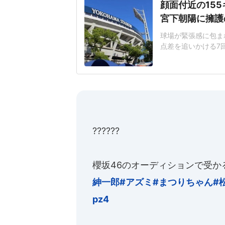
顔面付近の15
宮下朝陽に擁護
球場が緊張感に包まれ
点差を追いかける7
じた155キロ直球
ヘルメットを叩きつ
日は両チームが2死
に死球を受けた。内
??????
櫻坂46のオーディションで受か
紳一郎
#アズミ
#まつりちゃん
#
pz4