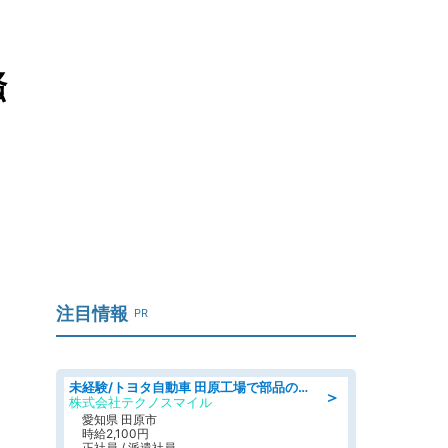
騒
」
注目情報
PR
未経験/トヨタ自動車 田原工場で部品の運搬作業/tutumi
＞
株式会社テクノスマイル
愛知県 田原市
時給2,100円
正社員 / 派遣社員