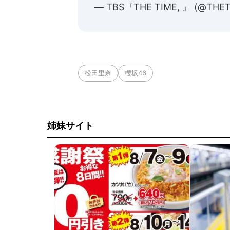
— TBS『THE TIME, 』 (@THET
松田里奈
櫻坂46
姉妹サイト