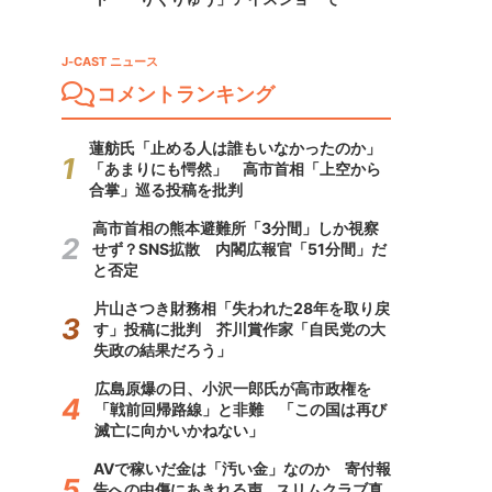
J-CAST ニュース
コメントランキング
蓮舫氏「止める人は誰もいなかったのか」
「あまりにも愕然」 高市首相「上空から
合掌」巡る投稿を批判
高市首相の熊本避難所「3分間」しか視察
せず？SNS拡散 内閣広報官「51分間」だ
と否定
片山さつき財務相「失われた28年を取り戻
す」投稿に批判 芥川賞作家「自民党の大
失政の結果だろう」
広島原爆の日、小沢一郎氏が高市政権を
「戦前回帰路線」と非難 「この国は再び
滅亡に向かいかねない」
AVで稼いだ金は「汚い金」なのか 寄付報
告への中傷にあきれる声...スリムクラブ真