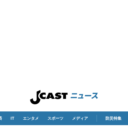
済
IT
エンタメ
スポーツ
メディア
防災特集