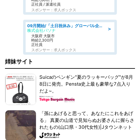
正社員 / 派遣社員
スポンサー：求人ボックス
09月開始/「土日祝休み」グローバル企業での産業保健のお仕事/保健師/高時給/残業なし/服装自由
＞
株式会社パソナ
大阪府 大阪市
時給2,300円
正社員
スポンサー：求人ボックス
姉妹サイト
Suicaのペンギン"夏のラッキーバッグ"が8月
8日に発売。Pensta史上最も豪華な7点入り
だよ~。
「孫にあげると思って、あなたにこれをあげ
る」 真夏の山道で見知らぬお婆さんに握らさ
れたもの(山口県・30代女性)|Jタウンネット