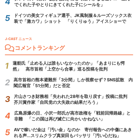
でくれた子やとりにきてくれた子にシールを」
ドイツの美女フィギュア選手、JK風制服＆ルーズソックス衣
装で「激カワ」ショット 「りくりゅう」アイスショーで
J-CAST ニュース
コメントランキング
蓮舫氏「止める人は誰もいなかったのか」「あまりにも愕
然」 高市首相「上空から合掌」巡る投稿を批判
高市首相の熊本避難所「3分間」しか視察せず？SNS拡散 内
閣広報官「51分間」だと否定
片山さつき財務相「失われた28年を取り戻す」投稿に批判
芥川賞作家「自民党の大失政の結果だろう」
広島原爆の日、小沢一郎氏が高市政権を「戦前回帰路線」と
非難 「この国は再び滅亡に向かいかねない」
AVで稼いだ金は「汚い金」なのか 寄付報告への中傷にあき
れる声...スリムクラブ真栄田もバッサリ「汚い心だね」