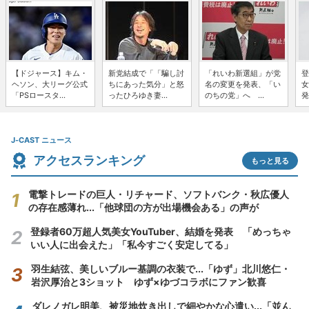
【ドジャース】キム・
新党結成で「「騙し討
「れいわ新選組」が党
登
ヘソン、大リーグ公式
ちにあった気分」と怒
名の変更を発表、「い
女
「PSロースタ...
ったひろゆき妻...
のちの党」へ ...
発
J-CAST ニュース
アクセスランキング
もっと見る
電撃トレードの巨人・リチャード、ソフトバンク・秋広優人
の存在感薄れ...「他球団の方が出場機会ある」の声が
登録者60万超人気美女YouTuber、結婚を発表 「めっちゃ
いい人に出会えた」「私今すごく安定してる」
羽生結弦、美しいブルー基調の衣装で...「ゆず」北川悠仁・
岩沢厚治と3ショット ゆず×ゆづコラボにファン歓喜
ダレノガレ明美、被災地炊き出しで細やかな心遣い...「並ん