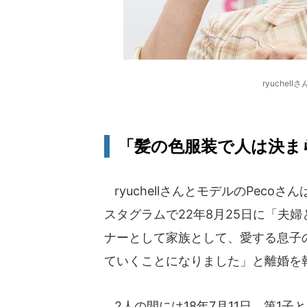
ryuchel
「髪の色服装で人は決ま
ryuchellさんとモデルのPeco
スタグラムで22年8月25日に「夫
ナーとして家族として、愛する息子
ていくことになりました」と離婚を
2人の間には18年7月11日、第1