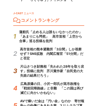
J-CAST ニュース
コメントランキング
蓮舫氏「止める人は誰もいなかったのか」
「あまりにも愕然」 高市首相「上空から
合掌」巡る投稿を批判
高市首相の熊本避難所「3分間」しか視察
せず？SNS拡散 内閣広報官「51分間」だ
と否定
片山さつき財務相「失われた28年を取り戻
す」投稿に批判 芥川賞作家「自民党の大
失政の結果だろう」
広島原爆の日、小沢一郎氏が高市政権を
「戦前回帰路線」と非難 「この国は再び
滅亡に向かいかねない」
AVで稼いだ金は「汚い金」なのか 寄付報
告への中傷にあきれる声...スリムクラブ真