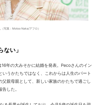
lさん（写真：Motoo Naka/アフロ）
らない」
さんは16年の大みそかに結婚を発表。Pecoさんのイン
婦というかたちではなく、これからは人生のパート
の父親母親として、新しい家族のかたちで過ごし
報告した。
子となる長男が誕生しており、今月5歳の誕生日を迎