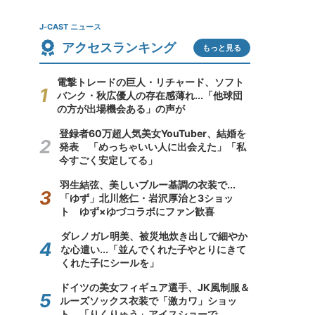
J-CAST ニュース
アクセスランキング
もっと見る
電撃トレードの巨人・リチャード、ソフト
バンク・秋広優人の存在感薄れ...「他球団
の方が出場機会ある」の声が
登録者60万超人気美女YouTuber、結婚を
発表 「めっちゃいい人に出会えた」「私
今すごく安定してる」
羽生結弦、美しいブルー基調の衣装で...
「ゆず」北川悠仁・岩沢厚治と3ショッ
ト ゆず×ゆづコラボにファン歓喜
ダレノガレ明美、被災地炊き出しで細やか
な心遣い...「並んでくれた子やとりにきて
くれた子にシールを」
ドイツの美女フィギュア選手、JK風制服＆
ルーズソックス衣装で「激カワ」ショッ
ト 「りくりゅう」アイスショーで