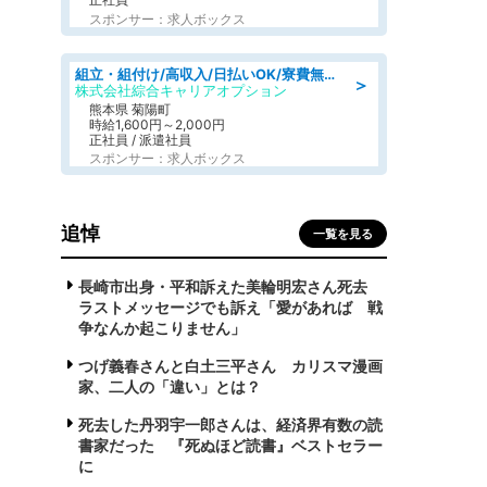
スポンサー：求人ボックス
組立・組付け/高収入/日払いOK/寮費無料/交替制/20・30・40代活躍中
＞
株式会社綜合キャリアオプション
熊本県 菊陽町
時給1,600円～2,000円
正社員 / 派遣社員
スポンサー：求人ボックス
追悼
一覧を見る
長崎市出身・平和訴えた美輪明宏さん死去
ラストメッセージでも訴え「愛があれば 戦
争なんか起こりません」
つげ義春さんと白土三平さん カリスマ漫画
家、二人の「違い」とは？
死去した丹羽宇一郎さんは、経済界有数の読
書家だった 『死ぬほど読書』ベストセラー
に