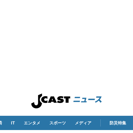
済
IT
エンタメ
スポーツ
メディア
防災特集