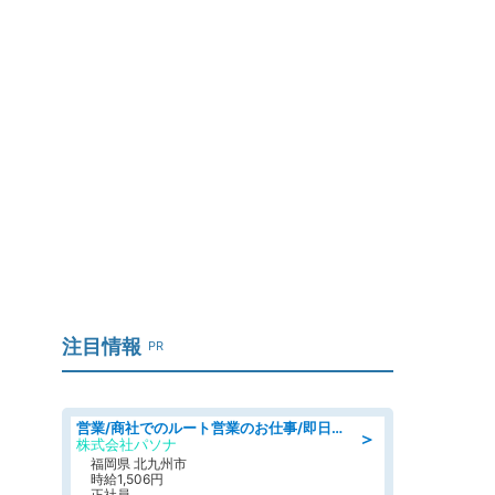
注目情報
PR
営業/商社でのルート営業のお仕事/即日勤務可/車通勤可/営業
＞
株式会社パソナ
福岡県 北九州市
時給1,506円
正社員