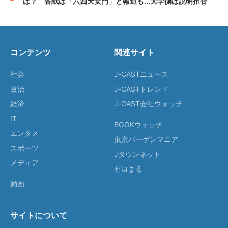
は？ 各紙は「六四天安門」と報道も...大学側は説明拒否
コンテンツ
関連サイト
社会
J-CASTニュース
政治
J-CASTトレンド
経済
J-CAST会社ウォッチ
IT
BOOKウォッチ
エンタメ
東京バーゲンマニア
スポーツ
Jタウンネット
メディア
ゼロまる
動画
サイトについて