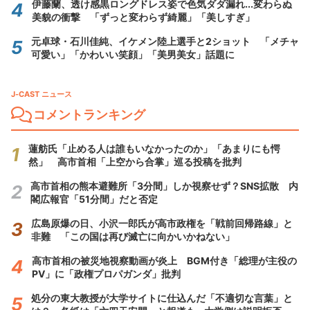
伊藤蘭、透け感黒ロングドレス姿で色気ダダ漏れ...変わらぬ
美貌の衝撃 「ずっと変わらず綺麗」「美しすぎ」
元卓球・石川佳純、イケメン陸上選手と2ショット 「メチャ
可愛い」「かわいい笑顔」「美男美女」話題に
J-CAST ニュース
コメントランキング
蓮舫氏「止める人は誰もいなかったのか」「あまりにも愕
然」 高市首相「上空から合掌」巡る投稿を批判
高市首相の熊本避難所「3分間」しか視察せず？SNS拡散 内
閣広報官「51分間」だと否定
広島原爆の日、小沢一郎氏が高市政権を「戦前回帰路線」と
非難 「この国は再び滅亡に向かいかねない」
高市首相の被災地視察動画が炎上 BGM付き「総理が主役の
PV」に「政権プロパガンダ」批判
処分の東大教授が大学サイトに仕込んだ「不適切な言葉」と