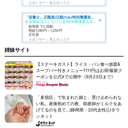
スポンサー：求人ボックス
「栄養士」正職員/日勤のみ/特別養護老人ホーム
＞
社会福祉法人しもにた会/特別養護老人ホーム かぶらの里
群馬県 下仁田町
時給1,180円～1,250円
正社員
スポンサー：求人ボックス
姉妹サイト
【ステーキガスト】ライス・パン食べ放題&
スープバー付きメニュー1111円はお得!最新ク
ーポンを公式Xで公開中《9月23日まで》
「多指症」で生まれた娘と、受け止められな
い私。産後初めての夜、助産師がミルクをあ
げてるのを見て...(静岡県・20代女性)|Jタウ
ンネット