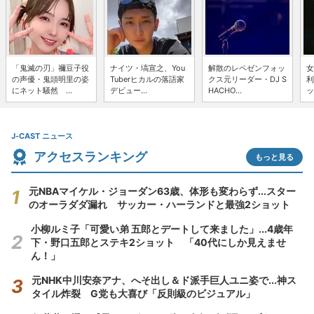
「鬼滅の刃」禰豆子役
ナイツ・塙宣之、You
解散のレペゼンフォッ
女
の声優・鬼頭明里の姿
Tuberヒカルの落語家
クス元リーダー・DJ S
利
にネット騒然 ...
デビュー...
HACHO...
ッ
J-CAST ニュース
アクセスランキング
もっと見る
元NBAマイケル・ジョーダン63歳、体形も変わらず...スター
のオーラダダ漏れ サッカー・ハーランドと最強2ショット
小柳ルミ子「可愛い弟 五郎とデートして来ました」...4歳年
下・野口五郎とステキ2ショット 「40代にしか見えませ
ん！」
元NHK中川安奈アナ、へそ出し＆ド派手巨人ユニ姿で...神ス
タイル炸裂 G党も大喜び「反則級のビジュアル」