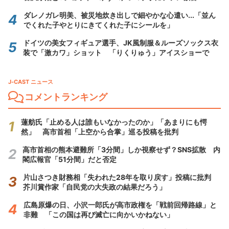
ダレノガレ明美、被災地炊き出しで細やかな心遣い...「並ん
でくれた子やとりにきてくれた子にシールを」
ドイツの美女フィギュア選手、JK風制服＆ルーズソックス衣
装で「激カワ」ショット 「りくりゅう」アイスショーで
J-CAST ニュース
コメントランキング
蓮舫氏「止める人は誰もいなかったのか」「あまりにも愕
然」 高市首相「上空から合掌」巡る投稿を批判
高市首相の熊本避難所「3分間」しか視察せず？SNS拡散 内
閣広報官「51分間」だと否定
片山さつき財務相「失われた28年を取り戻す」投稿に批判
芥川賞作家「自民党の大失政の結果だろう」
広島原爆の日、小沢一郎氏が高市政権を「戦前回帰路線」と
非難 「この国は再び滅亡に向かいかねない」