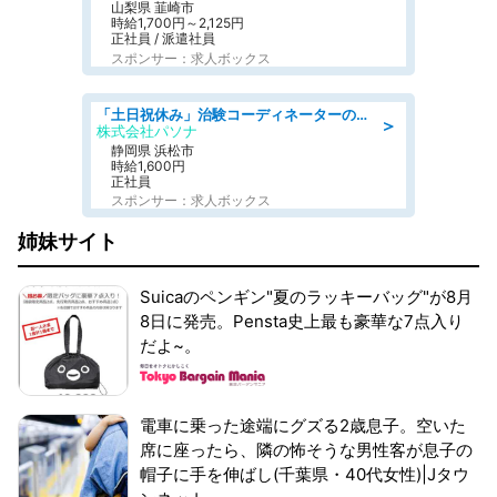
山梨県 韮崎市
時給1,700円～2,125円
正社員 / 派遣社員
スポンサー：求人ボックス
「土日祝休み」治験コーディネーターのお仕事/未経験OK
＞
株式会社パソナ
静岡県 浜松市
時給1,600円
正社員
スポンサー：求人ボックス
姉妹サイト
Suicaのペンギン"夏のラッキーバッグ"が8月
8日に発売。Pensta史上最も豪華な7点入り
だよ~。
電車に乗った途端にグズる2歳息子。空いた
席に座ったら、隣の怖そうな男性客が息子の
帽子に手を伸ばし(千葉県・40代女性)|Jタウ