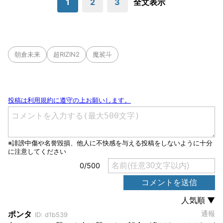
1
2
3
全文表示
朝倉未来
超RIZIN2
魔裟斗