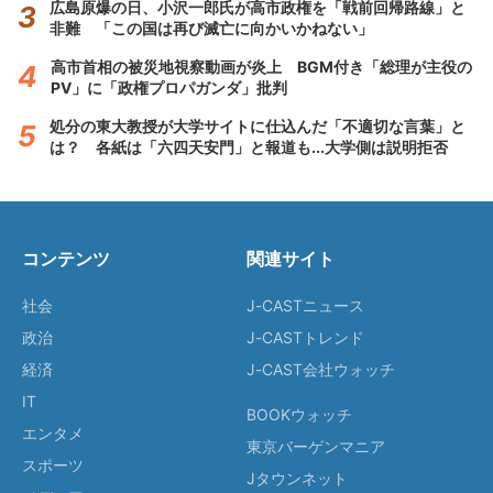
広島原爆の日、小沢一郎氏が高市政権を「戦前回帰路線」と
非難 「この国は再び滅亡に向かいかねない」
高市首相の被災地視察動画が炎上 BGM付き「総理が主役の
PV」に「政権プロパガンダ」批判
処分の東大教授が大学サイトに仕込んだ「不適切な言葉」と
は？ 各紙は「六四天安門」と報道も...大学側は説明拒否
コンテンツ
関連サイト
社会
J-CASTニュース
政治
J-CASTトレンド
経済
J-CAST会社ウォッチ
IT
BOOKウォッチ
エンタメ
東京バーゲンマニア
スポーツ
Jタウンネット