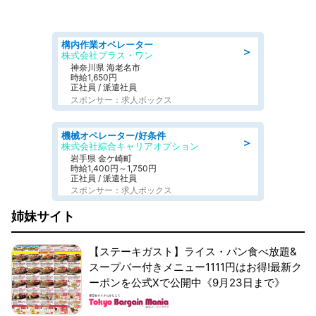
構内作業オペレーター
＞
株式会社プラス・ワン
神奈川県 海老名市
時給1,650円
正社員 / 派遣社員
スポンサー：求人ボックス
機械オペレーター/好条件
＞
株式会社綜合キャリアオプション
岩手県 金ケ崎町
時給1,400円～1,750円
正社員 / 派遣社員
スポンサー：求人ボックス
姉妹サイト
【ステーキガスト】ライス・パン食べ放題&
スープバー付きメニュー1111円はお得!最新ク
ーポンを公式Xで公開中《9月23日まで》