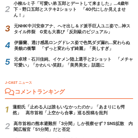
小柳ルミ子「可愛い弟 五郎とデートして来ました」...4歳年
下・野口五郎とステキ2ショット 「40代にしか見えませ
ん！」
元NHK中川安奈アナ、へそ出し＆ド派手巨人ユニ姿で...神ス
タイル炸裂 G党も大喜び「反則級のビジュアル」
伊藤蘭、透け感黒ロングドレス姿で色気ダダ漏れ...変わらぬ
美貌の衝撃 「ずっと変わらず綺麗」「美しすぎ」
元卓球・石川佳純、イケメン陸上選手と2ショット 「メチャ
可愛い」「かわいい笑顔」「美男美女」話題に
J-CAST ニュース
コメントランキング
蓮舫氏「止める人は誰もいなかったのか」「あまりにも愕
然」 高市首相「上空から合掌」巡る投稿を批判
高市首相の熊本避難所「3分間」しか視察せず？SNS拡散 内
閣広報官「51分間」だと否定