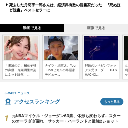
死去した丹羽宇一郎さんは、経済界有数の読書家だった 『死ぬほ
ど読書』ベストセラーに
動画で見る
画像で見る
「鬼滅の刃」禰豆子役
ナイツ・塙宣之、You
解散のレペゼンフォッ
女
の声優・鬼頭明里の姿
Tuberヒカルの落語家
クス元リーダー・DJ S
利
にネット騒然 ...
デビュー...
HACHO...
ッ
J-CAST ニュース
アクセスランキング
もっと見る
元NBAマイケル・ジョーダン63歳、体形も変わらず...スター
のオーラダダ漏れ サッカー・ハーランドと最強2ショット