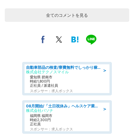
全てのコメントを見る
自動車部品の検査/寮費無料でしっかり稼げる denso aichi
＞
株式会社テクノスマイル
愛知県 碧南市
時給1,800円
正社員 / 派遣社員
スポンサー：求人ボックス
08月開始/「土日祝休み」ヘルスケア業界の産業保健師/高時給/未経験OK/要資格:保健師、正看護師
＞
株式会社パソナ
福岡県 福岡市
時給2,300円
正社員
スポンサー：求人ボックス