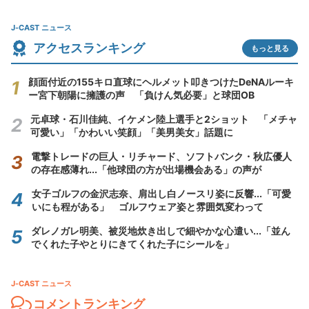
J-CAST ニュース
アクセスランキング
もっと見る
顔面付近の155キロ直球にヘルメット叩きつけたDeNAルーキ
ー宮下朝陽に擁護の声 「負けん気必要」と球団OB
元卓球・石川佳純、イケメン陸上選手と2ショット 「メチャ
可愛い」「かわいい笑顔」「美男美女」話題に
電撃トレードの巨人・リチャード、ソフトバンク・秋広優人
の存在感薄れ...「他球団の方が出場機会ある」の声が
女子ゴルフの金沢志奈、肩出し白ノースリ姿に反響...「可愛
いにも程がある」 ゴルフウェア姿と雰囲気変わって
ダレノガレ明美、被災地炊き出しで細やかな心遣い...「並ん
でくれた子やとりにきてくれた子にシールを」
J-CAST ニュース
コメントランキング