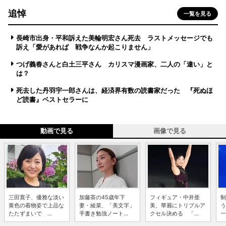
追悼
一覧を見る
長崎市出身・平和訴えた美輪明宏さん死去 ラストメッセージでも
訴え「愛があれば 戦争なんか起こりません」
つげ義春さんと白土三平さん カリスマ漫画家、二人の「違い」と
は？
死去した丹羽宇一郎さんは、経済界有数の読書家だった 『死ぬほ
ど読書』ベストセラーに
動画で見る
画像で見る
三田寛子、優雅な淡い
加藤茶の45歳年下
フィギュア・中井亜
制
黄色の着物姿で上品な
妻・綾菜、「美文字」
美、華麗にトリプルア
う
たたずまいで ...
手書き勉強ノート...
クセル決める 「...
一