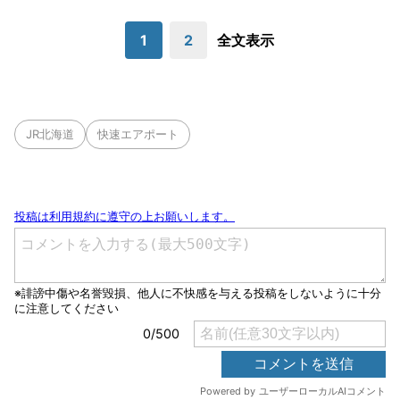
1
2
全文表示
JR北海道
快速エアポート