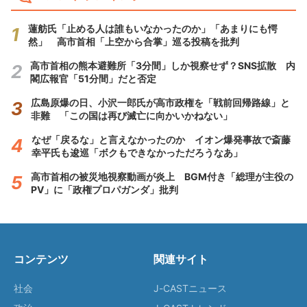
蓮舫氏「止める人は誰もいなかったのか」「あまりにも愕
然」 高市首相「上空から合掌」巡る投稿を批判
高市首相の熊本避難所「3分間」しか視察せず？SNS拡散 内
閣広報官「51分間」だと否定
広島原爆の日、小沢一郎氏が高市政権を「戦前回帰路線」と
非難 「この国は再び滅亡に向かいかねない」
なぜ「戻るな」と言えなかったのか イオン爆発事故で斎藤
幸平氏も逡巡「ボクもできなかっただろうなあ」
高市首相の被災地視察動画が炎上 BGM付き「総理が主役の
PV」に「政権プロパガンダ」批判
コンテンツ
関連サイト
社会
J-CASTニュース