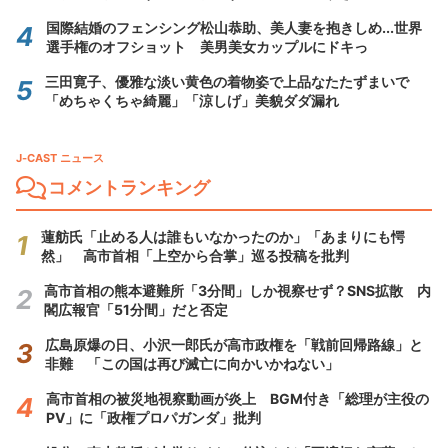
国際結婚のフェンシング松山恭助、美人妻を抱きしめ...世界
選手権のオフショット 美男美女カップルにドキっ
三田寛子、優雅な淡い黄色の着物姿で上品なたたずまいで
「めちゃくちゃ綺麗」「涼しげ」美貌ダダ漏れ
J-CAST ニュース
コメントランキング
蓮舫氏「止める人は誰もいなかったのか」「あまりにも愕
然」 高市首相「上空から合掌」巡る投稿を批判
高市首相の熊本避難所「3分間」しか視察せず？SNS拡散 内
閣広報官「51分間」だと否定
広島原爆の日、小沢一郎氏が高市政権を「戦前回帰路線」と
非難 「この国は再び滅亡に向かいかねない」
高市首相の被災地視察動画が炎上 BGM付き「総理が主役の
PV」に「政権プロパガンダ」批判