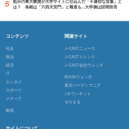
処分の東大教授が大学サイトに仕込んだ「不適切な言葉」と
は？ 各紙は「六四天安門」と報道も...大学側は説明拒否
コンテンツ
関連サイト
社会
J-CASTニュース
政治
J-CASTトレンド
経済
J-CAST会社ウォッチ
IT
BOOKウォッチ
エンタメ
東京バーゲンマニア
スポーツ
Jタウンネット
メディア
ゼロまる
動画
サイトについて