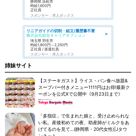
静岡県 浜松市
時給1,600円
正社員
スポンサー：求人ボックス
リニアガイドの切削・組立/履歴書不要
＞
株式会社綜合キャリアオプション
埼玉県 羽生市
時給1,800円～2,250円
正社員 / 派遣社員
スポンサー：求人ボックス
姉妹サイト
【ステーキガスト】ライス・パン食べ放題&
スープバー付きメニュー1111円はお得!最新ク
ーポンを公式Xで公開中《9月23日まで》
「多指症」で生まれた娘と、受け止められな
い私。産後初めての夜、助産師がミルクをあ
げてるのを見て...(静岡県・20代女性)|Jタウ
ンネット