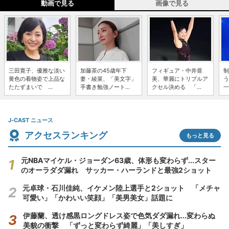
動画で見る
画像で見る
三田寛子、優雅な淡い
加藤茶の45歳年下
フィギュア・中井亜
制
黄色の着物姿で上品な
妻・綾菜、「美文字」
美、華麗にトリプルア
う
たたずまいで ...
手書き勉強ノート...
クセル決める 「...
一
J-CAST ニュース
アクセスランキング
もっと見る
元NBAマイケル・ジョーダン63歳、体形も変わらず...スター
のオーラダダ漏れ サッカー・ハーランドと最強2ショット
元卓球・石川佳純、イケメン陸上選手と2ショット 「メチャ
可愛い」「かわいい笑顔」「美男美女」話題に
伊藤蘭、透け感黒ロングドレス姿で色気ダダ漏れ...変わらぬ
美貌の衝撃 「ずっと変わらず綺麗」「美しすぎ」