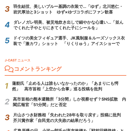
羽生結弦、美しいブルー基調の衣装で...「ゆず」北川悠仁・
岩沢厚治と3ショット ゆず×ゆづコラボにファン歓喜
ダレノガレ明美、被災地炊き出しで細やかな心遣い...「並ん
でくれた子やとりにきてくれた子にシールを」
ドイツの美女フィギュア選手、JK風制服＆ルーズソックス衣
装で「激カワ」ショット 「りくりゅう」アイスショーで
J-CAST ニュース
コメントランキング
蓮舫氏「止める人は誰もいなかったのか」「あまりにも愕
然」 高市首相「上空から合掌」巡る投稿を批判
高市首相の熊本避難所「3分間」しか視察せず？SNS拡散 内
閣広報官「51分間」だと否定
片山さつき財務相「失われた28年を取り戻す」投稿に批判
芥川賞作家「自民党の大失政の結果だろう」
広島原爆の日、小沢一郎氏が高市政権を「戦前回帰路線」と