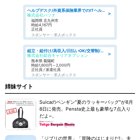
ヘルプデスク/外資系保険業界でのITヘルプデスク業務/駅近/即日勤務可/ヘルプデスク
＞
株式会社パソナ
福岡県 北九州市
時給4,167円
正社員
スポンサー：求人ボックス
組立・組付け/高収入/日払いOK/交替制/20・30・40代活躍中/製造 工場
＞
株式会社綜合キャリアオプション
熊本県 菊陽町
時給1,600円～2,000円
正社員 / 派遣社員
スポンサー：求人ボックス
姉妹サイト
Suicaのペンギン"夏のラッキーバッグ"が8月
8日に発売。Pensta史上最も豪華な7点入り
だよ~。
「ジブリの世界」「冒険のはじまりだ!」 夫