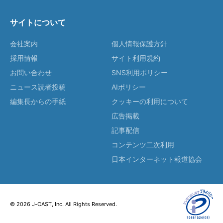
サイトについて
会社案内
個人情報保護方針
採用情報
サイト利用規約
お問い合わせ
SNS利用ポリシー
ニュース読者投稿
AIポリシー
編集長からの手紙
クッキーの利用について
広告掲載
記事配信
コンテンツ二次利用
日本インターネット報道協会
© 2026 J-CAST, Inc. All Rights Reserved.