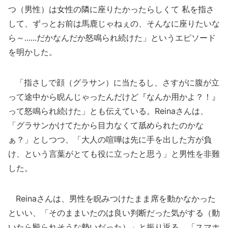
つ（男性）は女性の隣に座りたかったらしくて 私を指さ
して、ずっとお前は馬鹿じゃねぇの、そんなに座りたいな
ら～......だかなんだか怒鳴られ続けた」というエピソード
を明かした。
「指さしで顔（グラサン）に当たるし、さすがに腹が立
って途中から睨んじゃったんだけど『なんか用かよ？！』
って怒鳴られ続けた」とも伝えている。Reinaさんは、
「グラサンかけてたから目力なくて舐められたのかな
ぁ？」としつつ、「大人の喧嘩は先に手を出した方が負
け、という言葉がとても役に立ったと思う」と男性を非難
した。
Reinaさんは、男性を睨みつけたまま席を動かなかった
といい、「そのままいたのは良い判断だった気がする（動
いたら殴られそうな勢いだった）」と振り返る。「スマホ