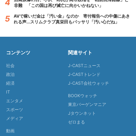
非難 「この国は再び滅亡に向かいかねない」
AVで稼いだ金は「汚い金」なのか 寄付報告への中傷にあき
れる声...スリムクラブ真栄田もバッサリ「汚い心だね」
コンテンツ
関連サイト
社会
J-CASTニュース
政治
J-CASTトレンド
経済
J-CAST会社ウォッチ
IT
BOOKウォッチ
エンタメ
東京バーゲンマニア
スポーツ
Jタウンネット
メディア
ゼロまる
動画