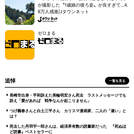
が撮影した〝1歳娘の後ろ姿〟が良すぎて...4.
8万人感激|Jタウンネット
ゼロまる
追悼
一覧を見る
長崎市出身・平和訴えた美輪明宏さん死去 ラストメッセージでも
訴え「愛があれば 戦争なんか起こりません」
つげ義春さんと白土三平さん カリスマ漫画家、二人の「違い」と
は？
死去した丹羽宇一郎さんは、経済界有数の読書家だった 『死ぬほ
ど読書』ベストセラーに