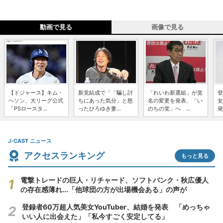
動画で見る
画像で見る
【ドジャース】キム・
新党結成で「「騙し討
「れいわ新選組」が党
登
ヘソン、大リーグ公式
ちにあった気分」と怒
名の変更を発表、「い
女
「PSロースタ...
ったひろゆき妻...
のちの党」へ ...
発
J-CAST ニュース
アクセスランキング
もっと見る
電撃トレードの巨人・リチャード、ソフトバンク・秋広優人
の存在感薄れ...「他球団の方が出場機会ある」の声が
登録者60万超人気美女YouTuber、結婚を発表 「めっちゃ
いい人に出会えた」「私今すごく安定してる」