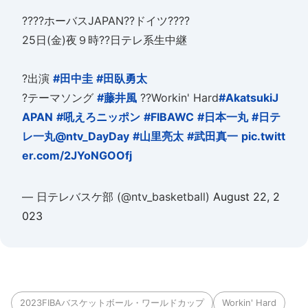
????ホーバスJAPAN??ドイツ????
25日(金)夜９時??日テレ系生中継
?出演
#田中圭
#田臥勇太
?テーマソング
#藤井風
??Workin' Hard
#AkatsukiJ
APAN
#吼えろニッポン
#FIBAWC
#日本一丸
#日テ
レ一丸
@ntv_DayDay
#山里亮太
#武田真一
pic.twitt
er.com/2JYoNGOOfj
— 日テレバスケ部 (@ntv_basketball)
August 22, 2
023
2023FIBAバスケットボール・ワールドカップ
Workin' Hard