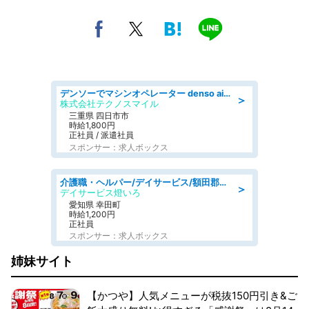
デンソーでマシンオペレーター denso aichi
＞
株式会社テクノスマイル
三重県 四日市市
時給1,800円
正社員 / 派遣社員
スポンサー：求人ボックス
介護職・ヘルパー/デイサービス/額田郡幸田町/JR東海道本線 幸田/愛知県
＞
デイサービス燈いろ
愛知県 幸田町
時給1,200円
正社員
スポンサー：求人ボックス
姉妹サイト
【かつや】人気メニューが税抜150円引き&ご