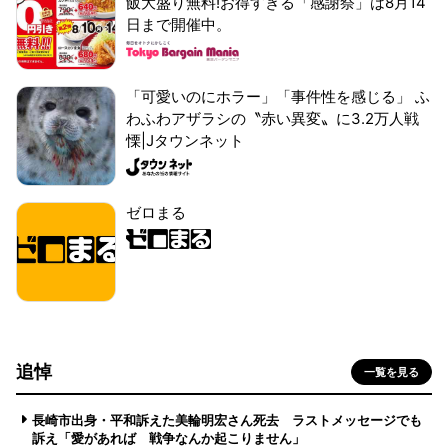
飯大盛り無料!お得すぎる「感謝祭」は8月14
日まで開催中。
「可愛いのにホラー」「事件性を感じる」 ふ
わふわアザラシの〝赤い異変〟に3.2万人戦
慄|Jタウンネット
ゼロまる
追悼
一覧を見る
長崎市出身・平和訴えた美輪明宏さん死去 ラストメッセージでも
訴え「愛があれば 戦争なんか起こりません」