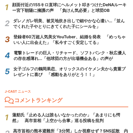
顔面付近の155キロ直球にヘルメット叩きつけたDeNAルーキ
ー宮下朝陽に擁護の声 「負けん気必要」と球団OB
ダレノガレ明美、被災地炊き出しで細やかな心遣い...「並ん
でくれた子やとりにきてくれた子にシールを」
登録者60万超人気美女YouTuber、結婚を発表 「めっちゃ
いい人に出会えた」「私今すごく安定してる」
電撃トレードの巨人・リチャード、ソフトバンク・秋広優人
の存在感薄れ...「他球団の方が出場機会ある」の声が
女子ゴルフの鶴岡果恋、オリックスのイケメン夫から貴重プ
レゼントに喜び 「感動をありがとう！！」
J-CAST ニュース
コメントランキング
蓮舫氏「止める人は誰もいなかったのか」「あまりにも愕
然」 高市首相「上空から合掌」巡る投稿を批判
高市首相の熊本避難所「3分間」しか視察せず？SNS拡散 内