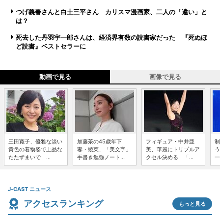
つげ義春さんと白土三平さん カリスマ漫画家、二人の「違い」と
は？
死去した丹羽宇一郎さんは、経済界有数の読書家だった 『死ぬほ
ど読書』ベストセラーに
動画で見る
画像で見る
三田寛子、優雅な淡い
加藤茶の45歳年下
フィギュア・中井亜
制
黄色の着物姿で上品な
妻・綾菜、「美文字」
美、華麗にトリプルア
う
たたずまいで ...
手書き勉強ノート...
クセル決める 「...
一
J-CAST ニュース
アクセスランキング
もっと見る