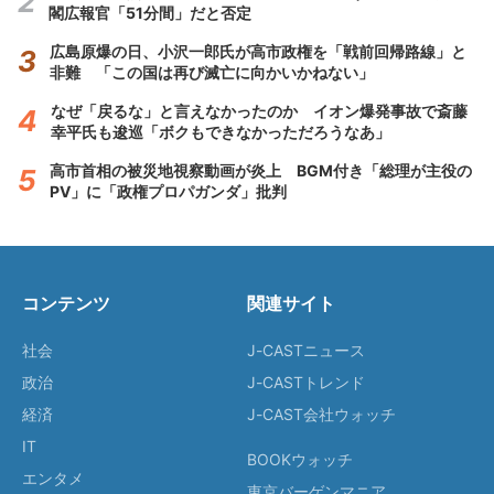
閣広報官「51分間」だと否定
広島原爆の日、小沢一郎氏が高市政権を「戦前回帰路線」と
非難 「この国は再び滅亡に向かいかねない」
なぜ「戻るな」と言えなかったのか イオン爆発事故で斎藤
幸平氏も逡巡「ボクもできなかっただろうなあ」
高市首相の被災地視察動画が炎上 BGM付き「総理が主役の
PV」に「政権プロパガンダ」批判
コンテンツ
関連サイト
社会
J-CASTニュース
政治
J-CASTトレンド
経済
J-CAST会社ウォッチ
IT
BOOKウォッチ
エンタメ
東京バーゲンマニア