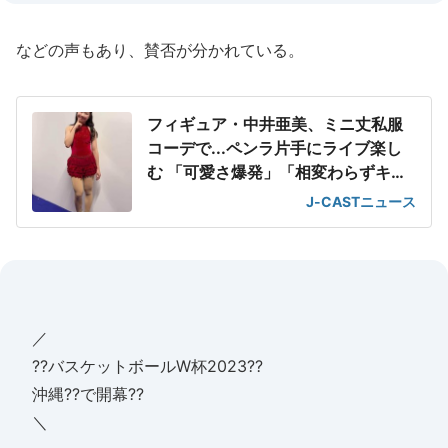
などの声もあり、賛否が分かれている。
フィギュア・中井亜美、ミニ丈私服
コーデで...ペンラ片手にライブ楽し
む 「可愛さ爆発」「相変わらずキュ
ート」
J-CASTニュース
／
??バスケットボールW杯2023??
沖縄??で開幕??
＼