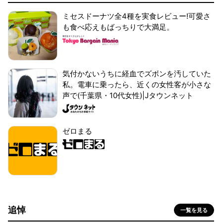
ミセスドーナツ全4種を実食レビュー!可愛さ
も食べ応えもばっちりで大満足。
気付かないうちに経血でズボンを汚していた
私。電車に乗ったら、近くの女性客が小さな
声で(千葉県・10代女性)|Jタウンネット
ゼロまる
追悼
一覧を見る