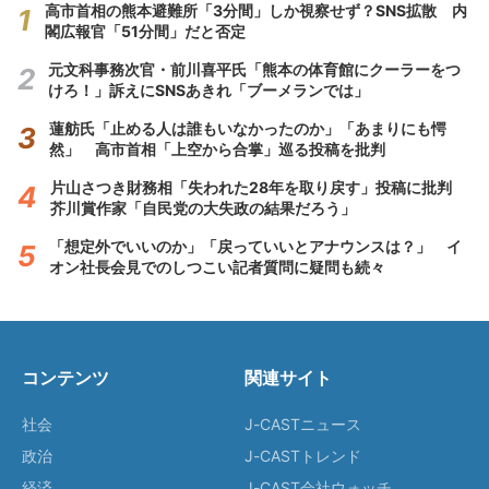
高市首相の熊本避難所「3分間」しか視察せず？SNS拡散 内
閣広報官「51分間」だと否定
元文科事務次官・前川喜平氏「熊本の体育館にクーラーをつ
けろ！」訴えにSNSあきれ「ブーメランでは」
蓮舫氏「止める人は誰もいなかったのか」「あまりにも愕
然」 高市首相「上空から合掌」巡る投稿を批判
片山さつき財務相「失われた28年を取り戻す」投稿に批判
芥川賞作家「自民党の大失政の結果だろう」
「想定外でいいのか」「戻っていいとアナウンスは？」 イ
オン社長会見でのしつこい記者質問に疑問も続々
コンテンツ
関連サイト
社会
J-CASTニュース
政治
J-CASTトレンド
経済
J-CAST会社ウォッチ