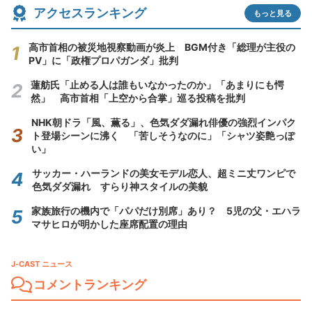
アクセスランキング
もっと見る
高市首相の被災地視察動画が炎上 BGM付き「総理が主役の
PV」に「政権プロパガンダ」批判
蓮舫氏「止める人は誰もいなかったのか」「あまりにも愕
然」 高市首相「上空から合掌」巡る投稿を批判
NHK朝ドラ「風、薫る」、色気ダダ漏れ俳優の強烈インパク
ト登場シーンに沸く 「苦しそうなのに」「シャツ姿艶っぽ
い」
サッカー・ハーランドの美女モデル恋人、超ミニ丈ワンピで
色気ダダ漏れ すらり神スタイルの美貌
家族旅行の機内で「パパだけ別席」あり？ 5児の父・エハラ
マサヒロが明かした座席配置の理由
J-CAST ニュース
コメントランキング