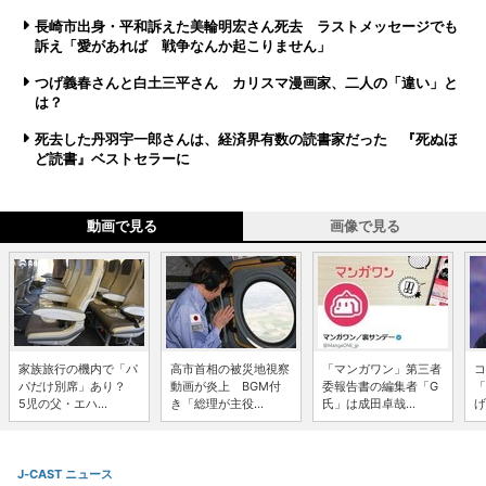
長崎市出身・平和訴えた美輪明宏さん死去 ラストメッセージでも
訴え「愛があれば 戦争なんか起こりません」
つげ義春さんと白土三平さん カリスマ漫画家、二人の「違い」と
は？
死去した丹羽宇一郎さんは、経済界有数の読書家だった 『死ぬほ
ど読書』ベストセラーに
動画で見る
画像で見る
家族旅行の機内で「パ
高市首相の被災地視察
「マンガワン」第三者
コ
パだけ別席」あり？
動画が炎上 BGM付
委報告書の編集者「G
「
5児の父・エハ...
き「総理が主役...
氏」は成田卓哉...
げ
J-CAST ニュース