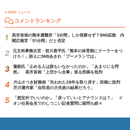
J-CAST ニュース
コメントランキング
高市首相の熊本避難所「3分間」しか視察せず？SNS拡散 内
閣広報官「51分間」だと否定
元文科事務次官・前川喜平氏「熊本の体育館にクーラーをつ
けろ！」訴えにSNSあきれ「ブーメランでは」
蓮舫氏「止める人は誰もいなかったのか」「あまりにも愕
然」 高市首相「上空から合掌」巡る投稿を批判
片山さつき財務相「失われた28年を取り戻す」投稿に批判
芥川賞作家「自民党の大失政の結果だろう」
「想定外でいいのか」「戻っていいとアナウンスは？」 イ
オン社長会見でのしつこい記者質問に疑問も続々