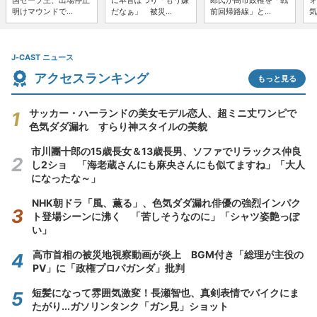
国セーブ王、出場停止
に本音ぽつり「もう嫌
郎氏が高市政権を「戦
ォ
明けマウンドで...
だなぁ」 被災...
前回帰路線」と...
気
J-CAST ニュース
アクセスランキング
もっと見る
サッカー・ハーランドの美女モデル恋人、超ミニ丈ワンピで
色気ダダ漏れ すらり神スタイルの美貌
市川團十郎の15歳長女＆13歳長男、ソファでリラックス仲良
し2ショ 「海老蔵さんにも麻央さんにも似てますね」「大人
になったな～」
NHK朝ドラ「風、薫る」、色気ダダ漏れ俳優の強烈インパク
ト登場シーンに沸く 「苦しそうなのに」「シャツ姿艶っぽ
い」
高市首相の被災地視察動画が炎上 BGM付き「総理が主役の
PV」に「政権プロパガンダ」批判
短髪になって雰囲気激変！長瀬智也、真剣表情でバイクにま
たがり...ガソリンタンク「ガン見」ショット