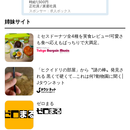
時給1,500円
正社員 / 派遣社員
スポンサー：求人ボックス
姉妹サイト
ミセスドーナツ全4種を実食レビュー!可愛さ
も食べ応えもばっちりで大満足。
「ヒクイドリの部屋」から〝謎の棒〟発見さ
れる 黒くて硬くて...これは何?動物園に聞く|
Jタウンネット
ゼロまる