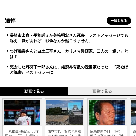
追悼
一覧を見る
長崎市出身・平和訴えた美輪明宏さん死去 ラストメッセージでも
訴え「愛があれば 戦争なんか起こりません」
つげ義春さんと白土三平さん カリスマ漫画家、二人の「違い」と
は？
死去した丹羽宇一郎さんは、経済界有数の読書家だった 『死ぬほ
ど読書』ベストセラーに
動画で見る
画像で見る
「異物使用疑惑」元韓
熊本市長、相次ぐ余震
広島原爆の日、小沢一
張