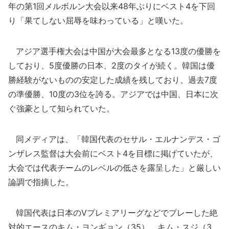
年の第1回メルボルン大会以来48年ぶりにベスト4を下回
り「果てしない屈辱を味わっている」と嘆いた。
アジア選手権大会は中国が大会最多となる13度の優勝を
しており、5度優勝の日本、2度のタイが続く。韓国は優
勝経験がないものの安定した成績を残しており、過去7度
の準優勝、10度の3位を誇る。アジアでは中国、日本に次
ぐ強豪として知られていた。
同メディアは、「韓国代表のセサル・エルナンデス・ゴ
ンザレス監督は大会前にベスト4を目標に掲げていたが、
大会では代表チームのレベルの低さを露呈した」と厳しい
論調で指摘した。
韓国代表は日本のVプレミアリーグなどでプレーした絶
対的エースのキム・ヨンギョン（35）、キム・スジ（3