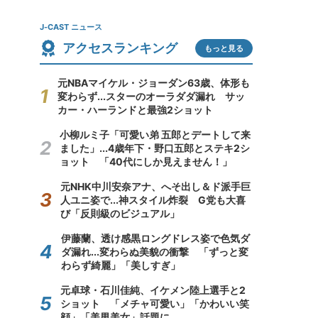
J-CAST ニュース
アクセスランキング
もっと見る
元NBAマイケル・ジョーダン63歳、体形も
変わらず...スターのオーラダダ漏れ サッ
カー・ハーランドと最強2ショット
小柳ルミ子「可愛い弟 五郎とデートして来
ました」...4歳年下・野口五郎とステキ2シ
ョット 「40代にしか見えません！」
元NHK中川安奈アナ、へそ出し＆ド派手巨
人ユニ姿で...神スタイル炸裂 G党も大喜
び「反則級のビジュアル」
伊藤蘭、透け感黒ロングドレス姿で色気ダ
ダ漏れ...変わらぬ美貌の衝撃 「ずっと変
わらず綺麗」「美しすぎ」
元卓球・石川佳純、イケメン陸上選手と2
ショット 「メチャ可愛い」「かわいい笑
顔」「美男美女」話題に