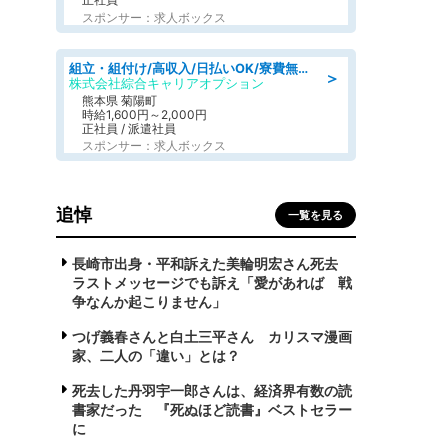
スポンサー：求人ボックス
組立・組付け/高収入/日払いOK/寮費無料/交替制/20・30・40代活躍中
＞
株式会社綜合キャリアオプション
熊本県 菊陽町
時給1,600円～2,000円
正社員 / 派遣社員
スポンサー：求人ボックス
追悼
一覧を見る
長崎市出身・平和訴えた美輪明宏さん死去
ラストメッセージでも訴え「愛があれば 戦
争なんか起こりません」
つげ義春さんと白土三平さん カリスマ漫画
家、二人の「違い」とは？
死去した丹羽宇一郎さんは、経済界有数の読
書家だった 『死ぬほど読書』ベストセラー
に