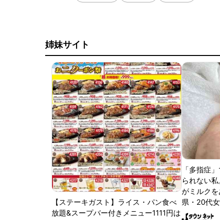
姉妹サイト
「多指症」
られない私
がミルクをあ
【ステーキガスト】ライス・パン食べ
県・20代女
放題&スープバー付きメニュー1111円は