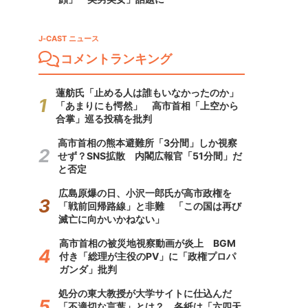
J-CAST ニュース
コメントランキング
蓮舫氏「止める人は誰もいなかったのか」
「あまりにも愕然」 高市首相「上空から
合掌」巡る投稿を批判
高市首相の熊本避難所「3分間」しか視察
せず？SNS拡散 内閣広報官「51分間」だ
と否定
広島原爆の日、小沢一郎氏が高市政権を
「戦前回帰路線」と非難 「この国は再び
滅亡に向かいかねない」
高市首相の被災地視察動画が炎上 BGM
付き「総理が主役のPV」に「政権プロパ
ガンダ」批判
処分の東大教授が大学サイトに仕込んだ
「不適切な言葉」とは？ 各紙は「六四天