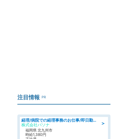
言
注目情報
PR
経理/病院での経理事務のお仕事/即日勤務可/車通勤可/経理/一般事務
＞
株式会社パソナ
福岡県 北九州市
時給1,380円
正社員