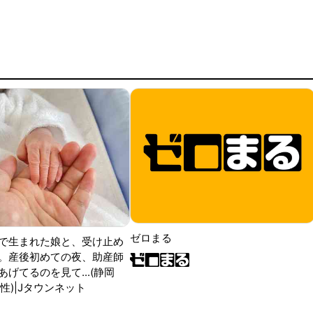
ゼロまる
で生まれた娘と、受け止め
。産後初めての夜、助産師
げてるのを見て...(静岡
性)|Jタウンネット