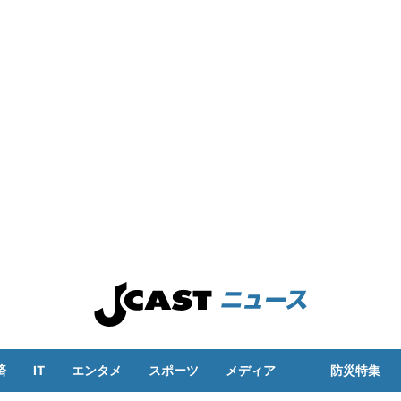
済
IT
エンタメ
スポーツ
メディア
防災特集