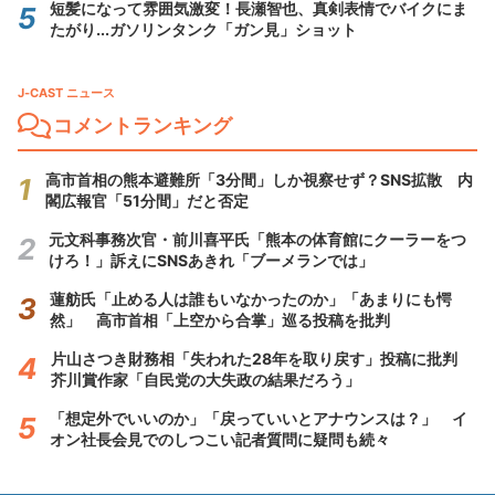
短髪になって雰囲気激変！長瀬智也、真剣表情でバイクにま
たがり...ガソリンタンク「ガン見」ショット
J-CAST ニュース
コメントランキング
高市首相の熊本避難所「3分間」しか視察せず？SNS拡散 内
閣広報官「51分間」だと否定
元文科事務次官・前川喜平氏「熊本の体育館にクーラーをつ
けろ！」訴えにSNSあきれ「ブーメランでは」
蓮舫氏「止める人は誰もいなかったのか」「あまりにも愕
然」 高市首相「上空から合掌」巡る投稿を批判
片山さつき財務相「失われた28年を取り戻す」投稿に批判
芥川賞作家「自民党の大失政の結果だろう」
「想定外でいいのか」「戻っていいとアナウンスは？」 イ
オン社長会見でのしつこい記者質問に疑問も続々