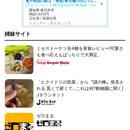
電子部品の組立・検査/寮完備/日払い/工場・製造
＞
UTエージェント株式会社AGT東海第一CU
愛知県 春日井市
時給1,400円
正社員 / 派遣社員
スポンサー：求人ボックス
姉妹サイト
ミセスドーナツ全4種を実食レビュー!可愛さ
も食べ応えもばっちりで大満足。
「ヒクイドリの部屋」から〝謎の棒〟発見さ
れる 黒くて硬くて...これは何?動物園に聞く|
Jタウンネット
ゼロまる