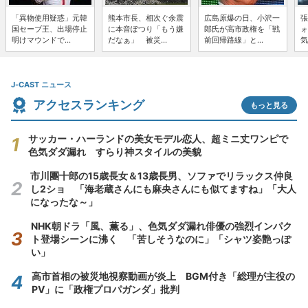
「異物使用疑惑」元韓
熊本市長、相次ぐ余震
広島原爆の日、小沢一
張
国セーブ王、出場停止
に本音ぽつり「もう嫌
郎氏が高市政権を「戦
ォ
明けマウンドで...
だなぁ」 被災...
前回帰路線」と...
気
J-CAST ニュース
アクセスランキング
もっと見る
サッカー・ハーランドの美女モデル恋人、超ミニ丈ワンピで
色気ダダ漏れ すらり神スタイルの美貌
市川團十郎の15歳長女＆13歳長男、ソファでリラックス仲良
し2ショ 「海老蔵さんにも麻央さんにも似てますね」「大人
になったな～」
NHK朝ドラ「風、薫る」、色気ダダ漏れ俳優の強烈インパク
ト登場シーンに沸く 「苦しそうなのに」「シャツ姿艶っぽ
い」
高市首相の被災地視察動画が炎上 BGM付き「総理が主役の
PV」に「政権プロパガンダ」批判