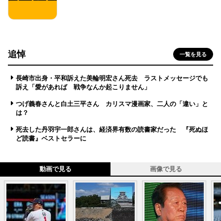
追悼
一覧を見る
長崎市出身・平和訴えた美輪明宏さん死去 ラストメッセージでも
訴え「愛があれば 戦争なんか起こりません」
つげ義春さんと白土三平さん カリスマ漫画家、二人の「違い」と
は？
死去した丹羽宇一郎さんは、経済界有数の読書家だった 『死ぬほ
ど読書』ベストセラーに
動画で見る
画像で見る