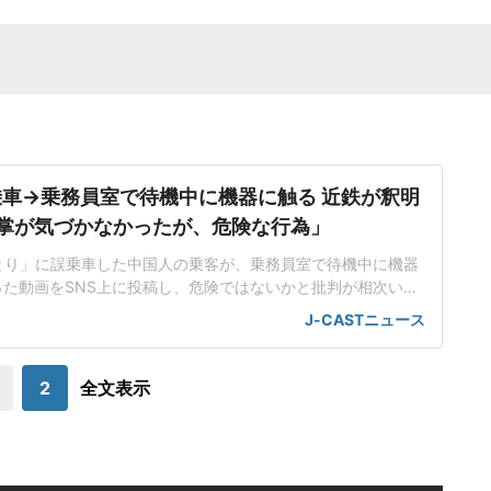
車→乗務員室で待機中に機器に触る 近鉄が釈明
掌が気づかなかったが、危険な行為」
とり」に誤乗車した中国人の乗客が、乗務員室で待機中に機器
た動画をSNS上に投稿し、危険ではないかと批判が相次いで
と、途中駅に臨時停車してこの客を降ろす前に待機してもらっ
J-CASTニュース
触る行為については、運行に支障が出るものではなかったとし
行為だった」と遺憾の意を示した。「フォトNO!フォトNO!」
客の動画撮影に注意特急最後尾の乗
2
全文表示