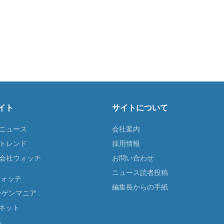
イト
サイトについて
Tニュース
会社案内
Tトレンド
採用情報
ST会社ウォッチ
お問い合わせ
ニュース読者投稿
ウォッチ
編集長からの手紙
ーゲンマニア
ネット
る