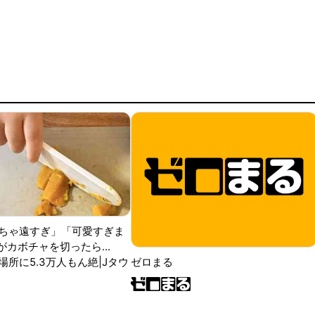
ちゃ遠すぎ」「可愛すぎま
がカボチャを切ったら...
場所に5.3万人もん絶|Jタウ
ゼロまる