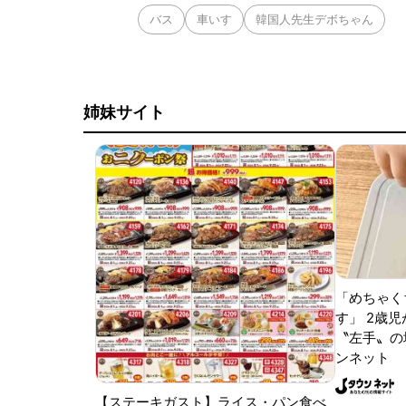
バス
車いす
韓国人先生デボちゃん
姉妹サイト
「めちゃく
す」 2歳児
〝左手〟の
ンネット
【ステーキガスト】ライス・パン食べ