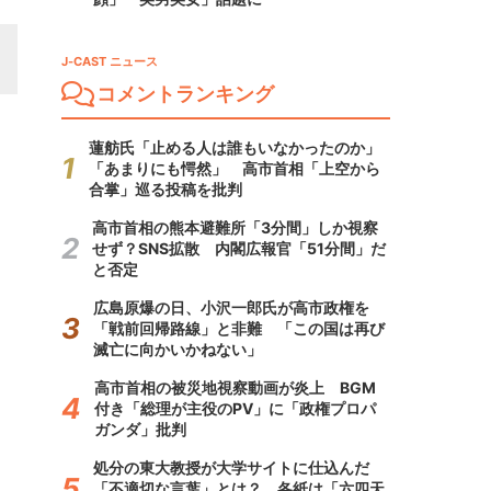
J-CAST ニュース
コメントランキング
蓮舫氏「止める人は誰もいなかったのか」
「あまりにも愕然」 高市首相「上空から
合掌」巡る投稿を批判
高市首相の熊本避難所「3分間」しか視察
せず？SNS拡散 内閣広報官「51分間」だ
と否定
広島原爆の日、小沢一郎氏が高市政権を
「戦前回帰路線」と非難 「この国は再び
滅亡に向かいかねない」
高市首相の被災地視察動画が炎上 BGM
付き「総理が主役のPV」に「政権プロパ
ガンダ」批判
処分の東大教授が大学サイトに仕込んだ
「不適切な言葉」とは？ 各紙は「六四天