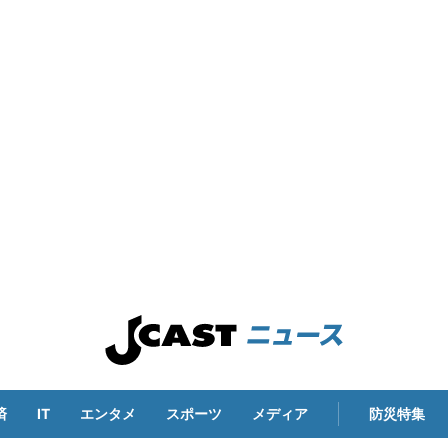
済
IT
エンタメ
スポーツ
メディア
防災特集