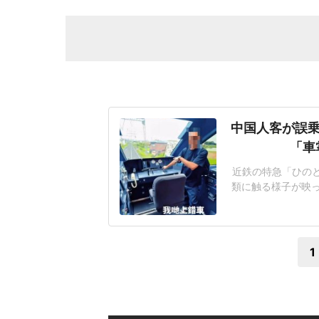
中国人客が誤乗
「車
近鉄の特急「ひの
類に触る様子が映っ
いる。同社による
たという。機器を
ながらも、「危険な
1