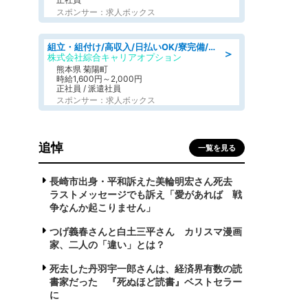
スポンサー：求人ボックス
組立・組付け/高収入/日払いOK/寮完備/交替制/20・30・40代活躍中
＞
株式会社綜合キャリアオプション
熊本県 菊陽町
時給1,600円～2,000円
正社員 / 派遣社員
スポンサー：求人ボックス
追悼
一覧を見る
長崎市出身・平和訴えた美輪明宏さん死去
ラストメッセージでも訴え「愛があれば 戦
争なんか起こりません」
つげ義春さんと白土三平さん カリスマ漫画
家、二人の「違い」とは？
死去した丹羽宇一郎さんは、経済界有数の読
書家だった 『死ぬほど読書』ベストセラー
に