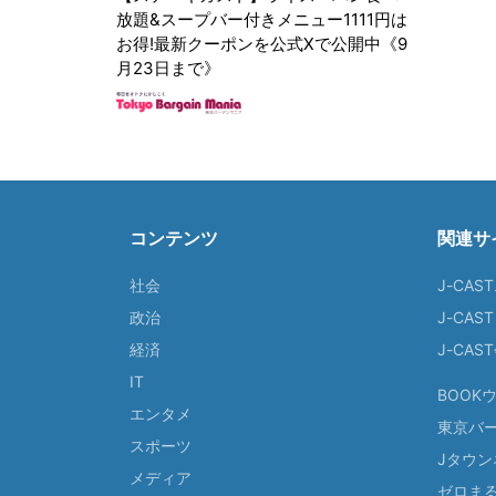
放題&スープバー付きメニュー1111円は
お得!最新クーポンを公式Xで公開中《9
月23日まで》
コンテンツ
関連サ
社会
J-CAS
政治
J-CAS
経済
J-CA
IT
BOOK
エンタメ
東京バ
スポーツ
Jタウン
メディア
ゼロま