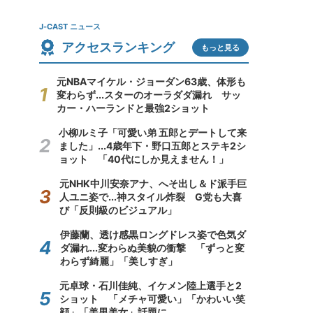
J-CAST ニュース
アクセスランキング
もっと見る
元NBAマイケル・ジョーダン63歳、体形も
変わらず...スターのオーラダダ漏れ サッ
カー・ハーランドと最強2ショット
小柳ルミ子「可愛い弟 五郎とデートして来
ました」...4歳年下・野口五郎とステキ2シ
ョット 「40代にしか見えません！」
元NHK中川安奈アナ、へそ出し＆ド派手巨
人ユニ姿で...神スタイル炸裂 G党も大喜
び「反則級のビジュアル」
伊藤蘭、透け感黒ロングドレス姿で色気ダ
ダ漏れ...変わらぬ美貌の衝撃 「ずっと変
わらず綺麗」「美しすぎ」
元卓球・石川佳純、イケメン陸上選手と2
ショット 「メチャ可愛い」「かわいい笑
顔」「美男美女」話題に