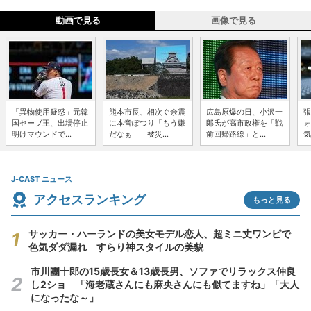
動画で見る
画像で見る
「異物使用疑惑」元韓
熊本市長、相次ぐ余震
広島原爆の日、小沢一
張
国セーブ王、出場停止
に本音ぽつり「もう嫌
郎氏が高市政権を「戦
ォ
明けマウンドで...
だなぁ」 被災...
前回帰路線」と...
気
J-CAST ニュース
アクセスランキング
もっと見る
サッカー・ハーランドの美女モデル恋人、超ミニ丈ワンピで
色気ダダ漏れ すらり神スタイルの美貌
市川團十郎の15歳長女＆13歳長男、ソファでリラックス仲良
し2ショ 「海老蔵さんにも麻央さんにも似てますね」「大人
になったな～」