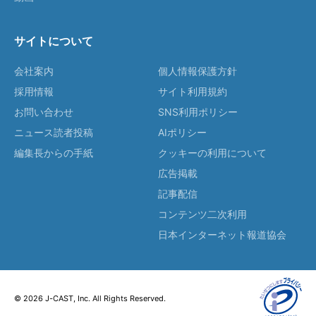
サイトについて
会社案内
個人情報保護方針
採用情報
サイト利用規約
お問い合わせ
SNS利用ポリシー
ニュース読者投稿
AIポリシー
編集長からの手紙
クッキーの利用について
広告掲載
記事配信
コンテンツ二次利用
日本インターネット報道協会
© 2026 J-CAST, Inc. All Rights Reserved.