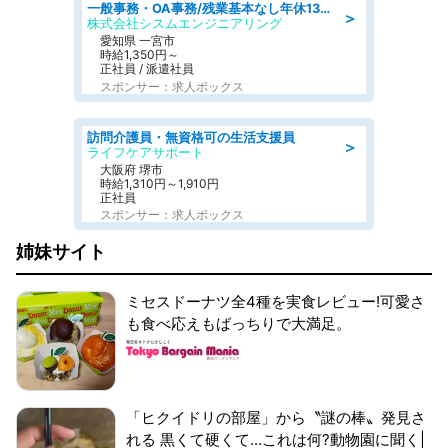
一般事務・OA事務/残業基本なし年休130日社保完備の一般・調達事務
＞
株式会社シスムエンジニアリング
愛知県 一宮市
時給1,350円～
正社員 / 派遣社員
スポンサー：求人ボックス
訪問介護員・無資格可の生活支援員
＞
ライフケアサポート
大阪府 堺市
時給1,310円～1,910円
正社員
スポンサー：求人ボックス
姉妹サイト
ミセスドーナツ全4種を実食レビュー!可愛さ
も食べ応えもばっちりで大満足。
「ヒクイドリの部屋」から〝謎の棒〟発見さ
れる 黒くて硬くて...これは何?動物園に聞く|