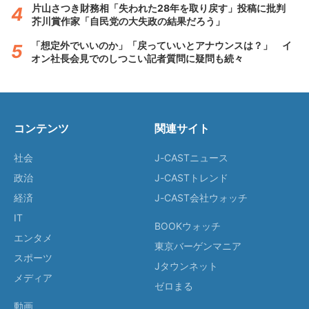
片山さつき財務相「失われた28年を取り戻す」投稿に批判
芥川賞作家「自民党の大失政の結果だろう」
「想定外でいいのか」「戻っていいとアナウンスは？」 イ
オン社長会見でのしつこい記者質問に疑問も続々
コンテンツ
関連サイト
社会
J-CASTニュース
政治
J-CASTトレンド
経済
J-CAST会社ウォッチ
IT
BOOKウォッチ
エンタメ
東京バーゲンマニア
スポーツ
Jタウンネット
メディア
ゼロまる
動画