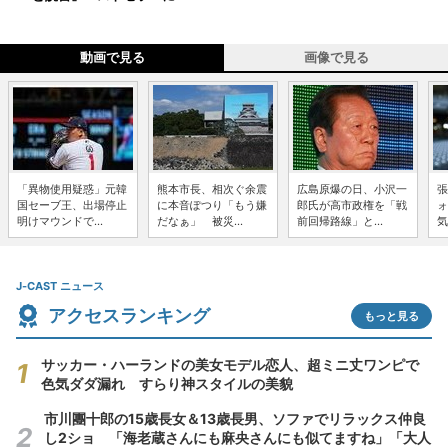
動画で見る
画像で見る
「異物使用疑惑」元韓
熊本市長、相次ぐ余震
広島原爆の日、小沢一
張
国セーブ王、出場停止
に本音ぽつり「もう嫌
郎氏が高市政権を「戦
ォ
明けマウンドで...
だなぁ」 被災...
前回帰路線」と...
気
J-CAST ニュース
アクセスランキング
もっと見る
サッカー・ハーランドの美女モデル恋人、超ミニ丈ワンピで
色気ダダ漏れ すらり神スタイルの美貌
市川團十郎の15歳長女＆13歳長男、ソファでリラックス仲良
し2ショ 「海老蔵さんにも麻央さんにも似てますね」「大人