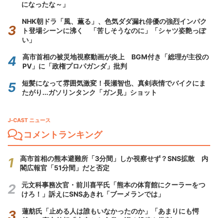
になったな～」
NHK朝ドラ「風、薫る」、色気ダダ漏れ俳優の強烈インパク
ト登場シーンに沸く 「苦しそうなのに」「シャツ姿艶っぽ
い」
高市首相の被災地視察動画が炎上 BGM付き「総理が主役の
PV」に「政権プロパガンダ」批判
短髪になって雰囲気激変！長瀬智也、真剣表情でバイクにま
たがり...ガソリンタンク「ガン見」ショット
J-CAST ニュース
コメントランキング
高市首相の熊本避難所「3分間」しか視察せず？SNS拡散 内
閣広報官「51分間」だと否定
元文科事務次官・前川喜平氏「熊本の体育館にクーラーをつ
けろ！」訴えにSNSあきれ「ブーメランでは」
蓮舫氏「止める人は誰もいなかったのか」「あまりにも愕