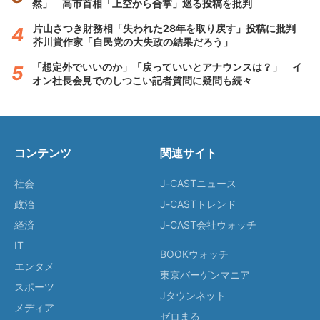
然」 高市首相「上空から合掌」巡る投稿を批判
片山さつき財務相「失われた28年を取り戻す」投稿に批判
芥川賞作家「自民党の大失政の結果だろう」
「想定外でいいのか」「戻っていいとアナウンスは？」 イ
オン社長会見でのしつこい記者質問に疑問も続々
コンテンツ
関連サイト
社会
J-CASTニュース
政治
J-CASTトレンド
経済
J-CAST会社ウォッチ
IT
BOOKウォッチ
エンタメ
東京バーゲンマニア
スポーツ
Jタウンネット
メディア
ゼロまる