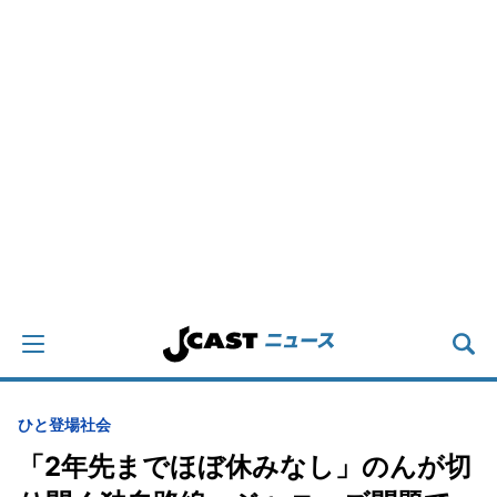
ひと登場
社会
「2年先までほぼ休みなし」のんが切