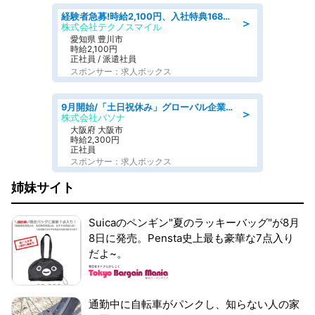
経験者急募!時給2,100円、入社特典168万円の自動車製造業務/トヨタ自動車/tutumi
＞
株式会社テクノスマイル
愛知県 豊川市
時給2,100円
正社員 / 派遣社員
スポンサー：求人ボックス
9月開始/「土日祝休み」グローバル企業での産業保健のお仕事/保健師/高時給/残業なし/服装自由
＞
株式会社パソナ
大阪府 大阪市
時給2,300円
正社員
スポンサー：求人ボックス
姉妹サイト
Suicaのペンギン"夏のラッキーバッグ"が8月
8日に発売。Pensta史上最も豪華な7点入り
だよ~。
通勤中に自転車がパンクし、知らない人の家