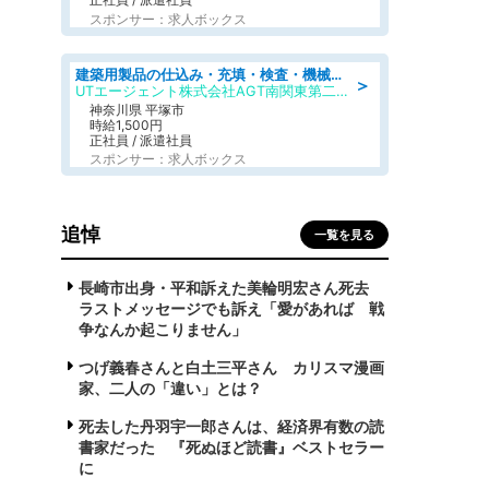
スポンサー：求人ボックス
建築用製品の仕込み・充填・検査・機械操作/寮完備/日払い/工場・製造
＞
UTエージェント株式会社AGT南関東第二CU
神奈川県 平塚市
時給1,500円
正社員 / 派遣社員
スポンサー：求人ボックス
追悼
一覧を見る
長崎市出身・平和訴えた美輪明宏さん死去
ラストメッセージでも訴え「愛があれば 戦
争なんか起こりません」
つげ義春さんと白土三平さん カリスマ漫画
家、二人の「違い」とは？
死去した丹羽宇一郎さんは、経済界有数の読
書家だった 『死ぬほど読書』ベストセラー
に