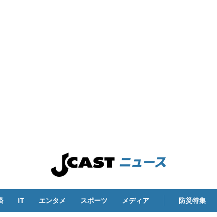
済
IT
エンタメ
スポーツ
メディア
防災特集