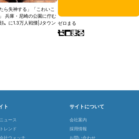
たら失神する」「こわいこ
」 兵庫・尼崎の公園に佇む
〟に1.3万人戦慄|Jタウン
ゼロまる
イト
サイトについて
Tニュース
会社案内
Tトレンド
採用情報
ST会社ウォッチ
お問い合わせ