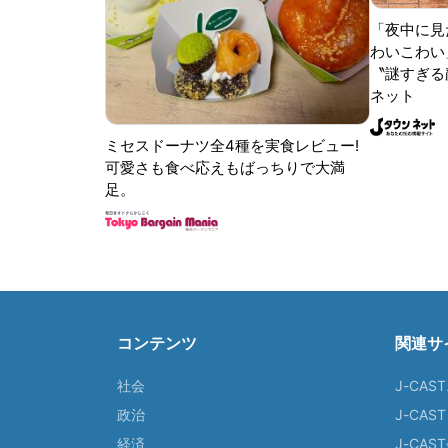
「夜中に見
わいこわい
〝謎すぎる顔
ネット
ミセスドーナツ全4種を実食レビュー!
可愛さも食べ応えもばっちりで大満
足。
コンテンツ
関連サ
社会
J-CAS
政治
J-CAS
経済
J-CA