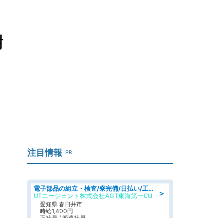
謝
注目情報
PR
電子部品の組立・検査/寮完備/日払い/工場・製造
＞
UTエージェント株式会社AGT東海第一CU
愛知県 春日井市
時給1,400円
正社員 / 派遣社員