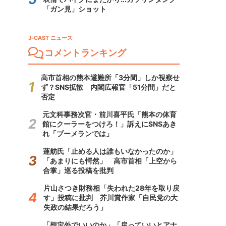
「ガン見」ショット
J-CAST ニュース
コメントランキング
高市首相の熊本避難所「3分間」しか視察せ
ず？SNS拡散 内閣広報官「51分間」だと
否定
元文科事務次官・前川喜平氏「熊本の体育
館にクーラーをつけろ！」訴えにSNSあき
れ「ブーメランでは」
蓮舫氏「止める人は誰もいなかったのか」
「あまりにも愕然」 高市首相「上空から
合掌」巡る投稿を批判
片山さつき財務相「失われた28年を取り戻
す」投稿に批判 芥川賞作家「自民党の大
失政の結果だろう」
「想定外でいいのか」「戻っていいとアナ