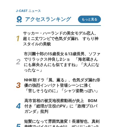
J-CAST ニュース
アクセスランキング
もっと見る
サッカー・ハーランドの美女モデル恋人、
超ミニ丈ワンピで色気ダダ漏れ すらり神
スタイルの美貌
市川團十郎の15歳長女＆13歳長男、ソファ
でリラックス仲良し2ショ 「海老蔵さん
にも麻央さんにも似てますね」「大人にな
ったな～」
NHK朝ドラ「風、薫る」、色気ダダ漏れ俳
優の強烈インパクト登場シーンに沸く
「苦しそうなのに」「シャツ姿艶っぽい」
高市首相の被災地視察動画が炎上 BGM
付き「総理が主役のPV」に「政権プロパ
ガンダ」批判
短髪になって雰囲気激変！長瀬智也、真剣
表情でバイクにまたがり...ガソリンタンク