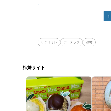
1
しぐれうい
アーテック
教材
姉妹サイト