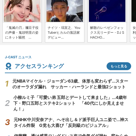
「鬼滅の刃」禰豆子役
ナイツ・塙宣之、You
解散のレペゼンフォッ
女
の声優・鬼頭明里の姿
Tuberヒカルの落語家
クス元リーダー・DJ S
利
にネット騒然 ...
デビュー...
HACHO...
ッ
J-CAST ニュース
アクセスランキング
もっと見る
元NBAマイケル・ジョーダン63歳、体形も変わらず...スター
のオーラダダ漏れ サッカー・ハーランドと最強2ショット
小柳ルミ子「可愛い弟 五郎とデートして来ました」...4歳年
下・野口五郎とステキ2ショット 「40代にしか見えませ
ん！」
元NHK中川安奈アナ、へそ出し＆ド派手巨人ユニ姿で...神ス
タイル炸裂 G党も大喜び「反則級のビジュアル」
伊藤蘭、透け感黒ロングドレス姿で色気ダダ漏れ...変わらぬ