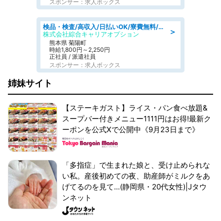
スポンサー：求人ボックス
検品・検査/高収入/日払いOK/寮費無料/日勤/20・30・40代活躍中
＞
株式会社綜合キャリアオプション
熊本県 菊陽町
時給1,800円～2,250円
正社員 / 派遣社員
スポンサー：求人ボックス
姉妹サイト
【ステーキガスト】ライス・パン食べ放題&
スープバー付きメニュー1111円はお得!最新ク
ーポンを公式Xで公開中《9月23日まで》
「多指症」で生まれた娘と、受け止められな
い私。産後初めての夜、助産師がミルクをあ
げてるのを見て...(静岡県・20代女性)|Jタウ
ンネット