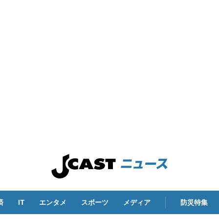
済
IT
エンタメ
スポーツ
メディア
防災特集