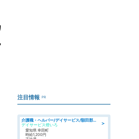
カ
説
注目情報
PR
介護職・ヘルパー/デイサービス/額田郡幸田町/JR東海道本線 幸田/愛知県
＞
デイサービス燈いろ
愛知県 幸田町
時給1,200円
正社員