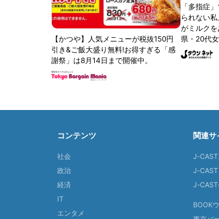
「多指症」
られない私
がミルクをあ
【かつや】人気メニューが税抜150円
県・20代女
引き&ご飯大盛り無料!お得すぎる「感
謝祭」は8月14日まで開催中。
コンテンツ
関連サ
社会
J-CAS
政治
J-CAS
経済
J-CA
IT
BOOK
エンタメ
東京バ