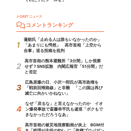
J-CAST ニュース
コメントランキング
蓮舫氏「止める人は誰もいなかったのか」
「あまりにも愕然」 高市首相「上空から
合掌」巡る投稿を批判
高市首相の熊本避難所「3分間」しか視察
せず？SNS拡散 内閣広報官「51分間」だ
と否定
広島原爆の日、小沢一郎氏が高市政権を
「戦前回帰路線」と非難 「この国は再び
滅亡に向かいかねない」
なぜ「戻るな」と言えなかったのか イオ
ン爆発事故で斎藤幸平氏も逡巡「ボクもで
きなかっただろうなあ」
高市首相の被災地視察動画が炎上 BGM付
き「総理が主役のPV」に「政権プロパガン