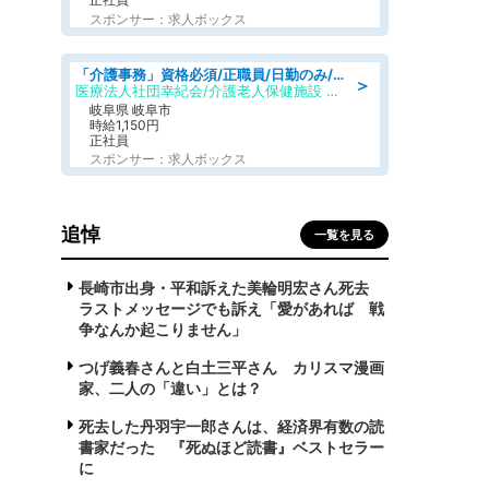
スポンサー：求人ボックス
「介護事務」資格必須/正職員/日勤のみ/介護老人保健施設
＞
医療法人社団幸紀会/介護老人保健施設 グリーンビラ安江
岐阜県 岐阜市
時給1,150円
正社員
スポンサー：求人ボックス
追悼
一覧を見る
長崎市出身・平和訴えた美輪明宏さん死去
ラストメッセージでも訴え「愛があれば 戦
争なんか起こりません」
つげ義春さんと白土三平さん カリスマ漫画
家、二人の「違い」とは？
死去した丹羽宇一郎さんは、経済界有数の読
書家だった 『死ぬほど読書』ベストセラー
に