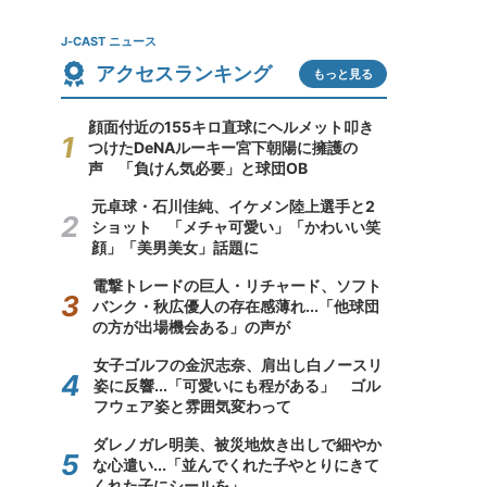
J-CAST ニュース
アクセスランキング
もっと見る
顔面付近の155キロ直球にヘルメット叩き
つけたDeNAルーキー宮下朝陽に擁護の
声 「負けん気必要」と球団OB
元卓球・石川佳純、イケメン陸上選手と2
ショット 「メチャ可愛い」「かわいい笑
顔」「美男美女」話題に
電撃トレードの巨人・リチャード、ソフト
バンク・秋広優人の存在感薄れ...「他球団
の方が出場機会ある」の声が
女子ゴルフの金沢志奈、肩出し白ノースリ
姿に反響...「可愛いにも程がある」 ゴル
フウェア姿と雰囲気変わって
ダレノガレ明美、被災地炊き出しで細やか
な心遣い...「並んでくれた子やとりにきて
くれた子にシールを」