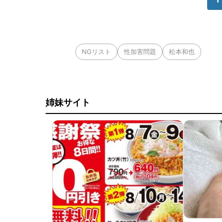
NGリスト
性加害問題
松本和也
姉妹サイト