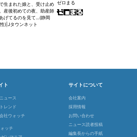
ゼロまる
で生まれた娘と、受け止め
。産後初めての夜、助産師
げてるのを見て...(静岡
性)|Jタウンネット
イト
サイトについて
Tニュース
会社案内
Tトレンド
採用情報
ST会社ウォッチ
お問い合わせ
ニュース読者投稿
ウォッチ
編集長からの手紙
ーゲンマニア