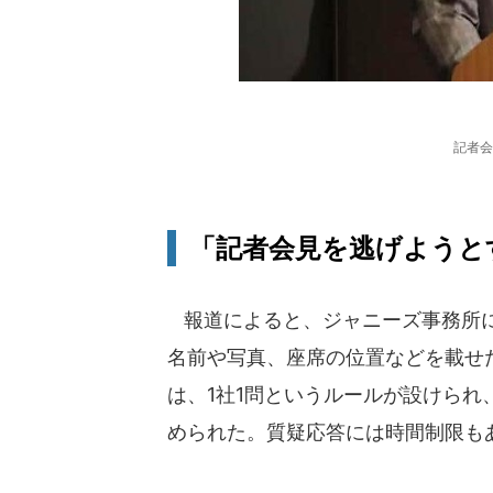
記者会
「記者会見を逃げようと
報道によると、ジャニーズ事務所に
名前や写真、座席の位置などを載せ
は、1社1問というルールが設けら
められた。質疑応答には時間制限も