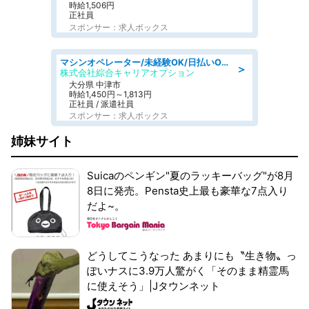
時給1,506円
正社員
スポンサー：求人ボックス
マシンオペレーター/未経験OK/日払いOK/交替制/20・30・40代活躍中/製造 工場
＞
株式会社綜合キャリアオプション
大分県 中津市
時給1,450円～1,813円
正社員 / 派遣社員
スポンサー：求人ボックス
姉妹サイト
Suicaのペンギン"夏のラッキーバッグ"が8月
8日に発売。Pensta史上最も豪華な7点入り
だよ~。
どうしてこうなった あまりにも〝生き物〟っ
ぽいナスに3.9万人驚がく「そのまま精霊馬
に使えそう」|Jタウンネット