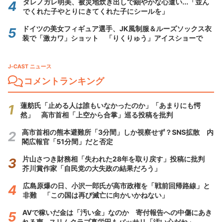
ダレノガレ明美、被災地炊き出しで細やかな心遣い...「並ん
でくれた子やとりにきてくれた子にシールを」
ドイツの美女フィギュア選手、JK風制服＆ルーズソックス衣
装で「激カワ」ショット 「りくりゅう」アイスショーで
J-CAST ニュース
コメントランキング
蓮舫氏「止める人は誰もいなかったのか」「あまりにも愕
然」 高市首相「上空から合掌」巡る投稿を批判
高市首相の熊本避難所「3分間」しか視察せず？SNS拡散 内
閣広報官「51分間」だと否定
片山さつき財務相「失われた28年を取り戻す」投稿に批判
芥川賞作家「自民党の大失政の結果だろう」
広島原爆の日、小沢一郎氏が高市政権を「戦前回帰路線」と
非難 「この国は再び滅亡に向かいかねない」
AVで稼いだ金は「汚い金」なのか 寄付報告への中傷にあき
れる声...スリムクラブ真栄田もバッサリ「汚い心だね」