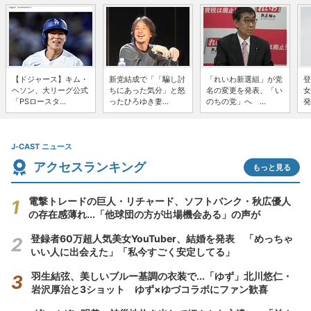
【ドジャース】キム・
新党結成で「「騙し討
「れいわ新選組」が党
登
ヘソン、大リーグ公式
ちにあった気分」と怒
名の変更を発表、「い
女
「PSロースタ...
ったひろゆき妻...
のちの党」へ ...
発
J-CAST ニュース
アクセスランキング
もっと見る
電撃トレードの巨人・リチャード、ソフトバンク・秋広優人
の存在感薄れ...「他球団の方が出場機会ある」の声が
登録者60万超人気美女YouTuber、結婚を発表 「めっちゃ
いい人に出会えた」「私今すごく安定してる」
羽生結弦、美しいブルー基調の衣装で...「ゆず」北川悠仁・
岩沢厚治と3ショット ゆず×ゆづコラボにファン歓喜