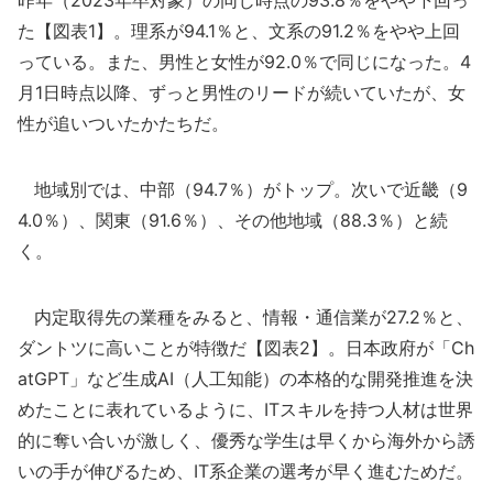
昨年（2023年卒対象）の同じ時点の93.8％をやや下回っ
た【図表1】。理系が94.1％と、文系の91.2％をやや上回
っている。また、男性と女性が92.0％で同じになった。4
月1日時点以降、ずっと男性のリードが続いていたが、女
性が追いついたかたちだ。
地域別では、中部（94.7％）がトップ。次いで近畿（9
4.0％）、関東（91.6％）、その他地域（88.3％）と続
く。
内定取得先の業種をみると、情報・通信業が27.2％と、
ダントツに高いことが特徴だ【図表2】。日本政府が「Ch
atGPT」など生成AI（人工知能）の本格的な開発推進を決
めたことに表れているように、ITスキルを持つ人材は世界
的に奪い合いが激しく、優秀な学生は早くから海外から誘
いの手が伸びるため、IT系企業の選考が早く進むためだ。