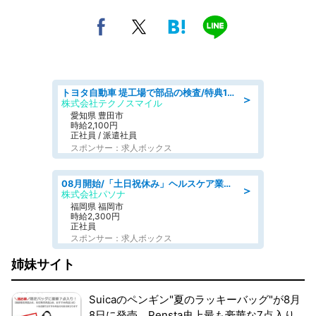
トヨタ自動車 堤工場で部品の検査/特典168万/tutumi
＞
株式会社テクノスマイル
愛知県 豊田市
時給2,100円
正社員 / 派遣社員
スポンサー：求人ボックス
08月開始/「土日祝休み」ヘルスケア業界の産業保健師/高時給/未経験OK/要資格:保健師、正看護師
＞
株式会社パソナ
福岡県 福岡市
時給2,300円
正社員
スポンサー：求人ボックス
姉妹サイト
Suicaのペンギン"夏のラッキーバッグ"が8月
8日に発売。Pensta史上最も豪華な7点入り