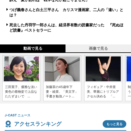
つげ義春さんと白土三平さん カリスマ漫画家、二人の「違い」と
は？
死去した丹羽宇一郎さんは、経済界有数の読書家だった 『死ぬほ
ど読書』ベストセラーに
動画で見る
画像で見る
三田寛子、優雅な淡い
加藤茶の45歳年下
フィギュア・中井亜
制
黄色の着物姿で上品な
妻・綾菜、「美文字」
美、華麗にトリプルア
う
たたずまいで ...
手書き勉強ノート...
クセル決める 「...
一
J-CAST ニュース
アクセスランキング
もっと見る