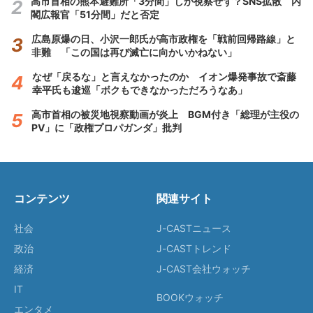
高市首相の熊本避難所「3分間」しか視察せず？SNS拡散 内
閣広報官「51分間」だと否定
広島原爆の日、小沢一郎氏が高市政権を「戦前回帰路線」と
非難 「この国は再び滅亡に向かいかねない」
なぜ「戻るな」と言えなかったのか イオン爆発事故で斎藤
幸平氏も逡巡「ボクもできなかっただろうなあ」
高市首相の被災地視察動画が炎上 BGM付き「総理が主役の
PV」に「政権プロパガンダ」批判
コンテンツ
関連サイト
社会
J-CASTニュース
政治
J-CASTトレンド
経済
J-CAST会社ウォッチ
IT
BOOKウォッチ
エンタメ