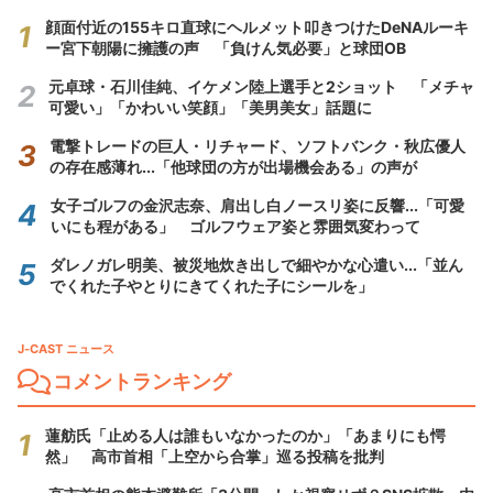
顔面付近の155キロ直球にヘルメット叩きつけたDeNAルーキ
ー宮下朝陽に擁護の声 「負けん気必要」と球団OB
元卓球・石川佳純、イケメン陸上選手と2ショット 「メチャ
可愛い」「かわいい笑顔」「美男美女」話題に
電撃トレードの巨人・リチャード、ソフトバンク・秋広優人
の存在感薄れ...「他球団の方が出場機会ある」の声が
女子ゴルフの金沢志奈、肩出し白ノースリ姿に反響...「可愛
いにも程がある」 ゴルフウェア姿と雰囲気変わって
ダレノガレ明美、被災地炊き出しで細やかな心遣い...「並ん
でくれた子やとりにきてくれた子にシールを」
J-CAST ニュース
コメントランキング
蓮舫氏「止める人は誰もいなかったのか」「あまりにも愕
然」 高市首相「上空から合掌」巡る投稿を批判