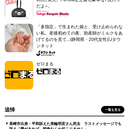
だよ~。
「多指症」で生まれた娘と、受け止められな
い私。産後初めての夜、助産師がミルクをあ
げてるのを見て...(静岡県・20代女性)|Jタウ
ンネット
ゼロまる
追悼
一覧を見る
長崎市出身・平和訴えた美輪明宏さん死去 ラストメッセージでも
訴え「愛があれば 戦争なんか起こりません」