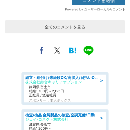
全てのコメントを見る
組立・組付け/未経験OK/高収入/日払いOK/交替制/20・30・40代活躍中
＞
株式会社綜合キャリアオプション
静岡県 富士市
時給1,700円～2,125円
正社員 / 派遣社員
スポンサー：求人ボックス
検査/検品 金属製品の検査/空調完備/日勤·土日祝休み
＞
ジェイ-コネクト株式会社
滋賀県 長浜市
時給1,200円～