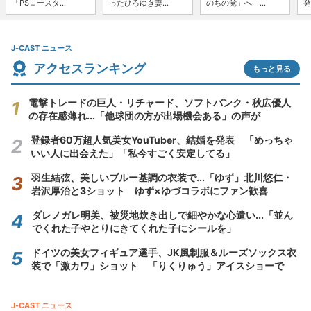
「PSロースタ...
ったひろゆき妻...
のちの党」へ ...
発
J-CAST ニュース
アクセスランキング
もっと見る
電撃トレードの巨人・リチャード、ソフトバンク・秋広優人
の存在感薄れ...「他球団の方が出場機会ある」の声が
登録者60万超人気美女YouTuber、結婚を発表 「めっちゃ
いい人に出会えた」「私今すごく安定してる」
羽生結弦、美しいブルー基調の衣装で...「ゆず」北川悠仁・
岩沢厚治と3ショット ゆず×ゆづコラボにファン歓喜
ダレノガレ明美、被災地炊き出しで細やかな心遣い...「並ん
でくれた子やとりにきてくれた子にシールを」
ドイツの美女フィギュア選手、JK風制服＆ルーズソックス衣
装で「激カワ」ショット 「りくりゅう」アイスショーで
J-CAST ニュース