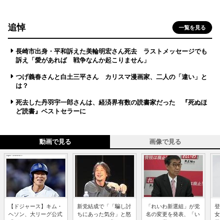
追悼
一覧を見る
長崎市出身・平和訴えた美輪明宏さん死去 ラストメッセージでも
訴え「愛があれば 戦争なんか起こりません」
つげ義春さんと白土三平さん カリスマ漫画家、二人の「違い」と
は？
死去した丹羽宇一郎さんは、経済界有数の読書家だった 『死ぬほ
ど読書』ベストセラーに
動画で見る
画像で見る
【ドジャース】キム・
新党結成で「「騙し討
「れいわ新選組」が党
登
ヘソン、大リーグ公式
ちにあった気分」と怒
名の変更を発表、「い
女