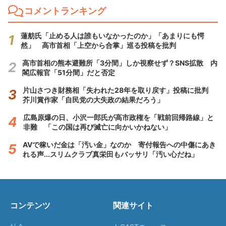
コメントランキング
蓮舫氏「止める人は誰もいなかったのか」「あまりにも愕
然」 高市首相「上空から合掌」巡る投稿を批判
高市首相の熊本避難所「3分間」しか視察せず？SNS拡散 内
閣広報官「51分間」だと否定
片山さつき財務相「失われた28年を取り戻す」投稿に批判
芥川賞作家「自民党の大失政の結果だろう」
広島原爆の日、小沢一郎氏が高市政権を「戦前回帰路線」と
非難 「この国は再び滅亡に向かいかねない」
AVで稼いだ金は「汚い金」なのか 寄付報告への中傷にあき
れる声...スリムクラブ真栄田もバッサリ「汚い心だね」
コンテンツ
関連サイト