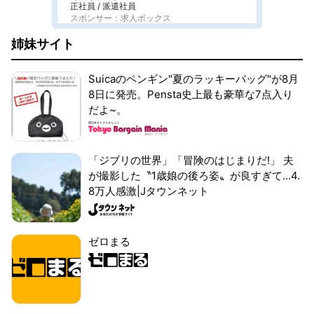
正社員 / 派遣社員
スポンサー：求人ボックス
姉妹サイト
Suicaのペンギン"夏のラッキーバッグ"が8月
8日に発売。Pensta史上最も豪華な7点入り
だよ~。
「ジブリの世界」「冒険のはじまりだ!」 夫
が撮影した〝1歳娘の後ろ姿〟が良すぎて...4.
8万人感激|Jタウンネット
ゼロまる