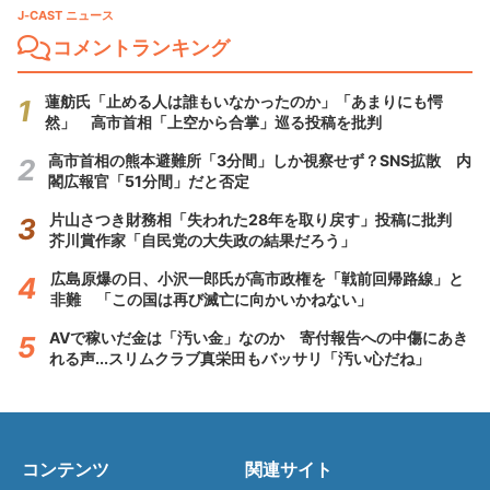
J-CAST ニュース
コメントランキング
蓮舫氏「止める人は誰もいなかったのか」「あまりにも愕
然」 高市首相「上空から合掌」巡る投稿を批判
高市首相の熊本避難所「3分間」しか視察せず？SNS拡散 内
閣広報官「51分間」だと否定
片山さつき財務相「失われた28年を取り戻す」投稿に批判
芥川賞作家「自民党の大失政の結果だろう」
広島原爆の日、小沢一郎氏が高市政権を「戦前回帰路線」と
非難 「この国は再び滅亡に向かいかねない」
AVで稼いだ金は「汚い金」なのか 寄付報告への中傷にあき
れる声...スリムクラブ真栄田もバッサリ「汚い心だね」
コンテンツ
関連サイト