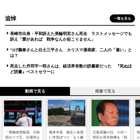
追悼
一覧を見る
長崎市出身・平和訴えた美輪明宏さん死去 ラストメッセージでも
訴え「愛があれば 戦争なんか起こりません」
つげ義春さんと白土三平さん カリスマ漫画家、二人の「違い」と
は？
死去した丹羽宇一郎さんは、経済界有数の読書家だった 『死ぬほ
ど読書』ベストセラーに
動画で見る
画像で見る
「異物使用疑惑」元韓
熊本市長、相次ぐ余震
広島原爆の日、小沢一
張
国セーブ王、出場停止
に本音ぽつり「もう嫌
郎氏が高市政権を「戦
ォ