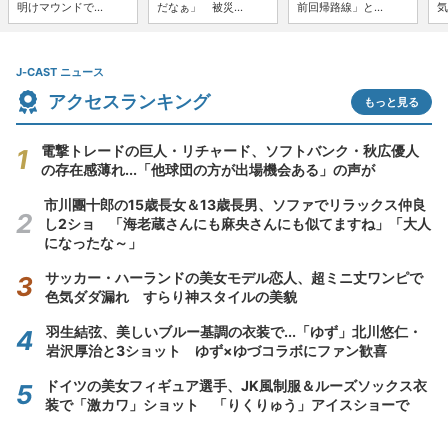
明けマウンドで...
だなぁ」 被災...
前回帰路線」と...
気
J-CAST ニュース
アクセスランキング
もっと見る
電撃トレードの巨人・リチャード、ソフトバンク・秋広優人
の存在感薄れ...「他球団の方が出場機会ある」の声が
市川團十郎の15歳長女＆13歳長男、ソファでリラックス仲良
し2ショ 「海老蔵さんにも麻央さんにも似てますね」「大人
になったな～」
サッカー・ハーランドの美女モデル恋人、超ミニ丈ワンピで
色気ダダ漏れ すらり神スタイルの美貌
羽生結弦、美しいブルー基調の衣装で...「ゆず」北川悠仁・
岩沢厚治と3ショット ゆず×ゆづコラボにファン歓喜
ドイツの美女フィギュア選手、JK風制服＆ルーズソックス衣
装で「激カワ」ショット 「りくりゅう」アイスショーで