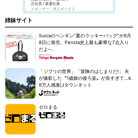
正社員 / 派遣社員
スポンサー：求人ボックス
姉妹サイト
Suicaのペンギン"夏のラッキーバッグ"が8月
8日に発売。Pensta史上最も豪華な7点入り
だよ~。
「ジブリの世界」「冒険のはじまりだ!」 夫
が撮影した〝1歳娘の後ろ姿〟が良すぎて...4.
8万人感激|Jタウンネット
ゼロまる