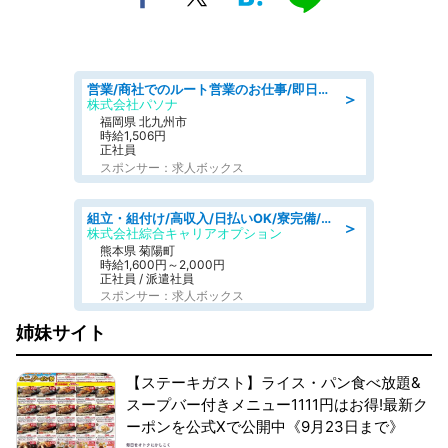
営業/商社でのルート営業のお仕事/即日勤務可/車通勤可/営業
＞
株式会社パソナ
福岡県 北九州市
時給1,506円
正社員
スポンサー：求人ボックス
組立・組付け/高収入/日払いOK/寮完備/交替制/20・30・40代活躍中
＞
株式会社綜合キャリアオプション
熊本県 菊陽町
時給1,600円～2,000円
正社員 / 派遣社員
スポンサー：求人ボックス
姉妹サイト
【ステーキガスト】ライス・パン食べ放題&
スープバー付きメニュー1111円はお得!最新ク
ーポンを公式Xで公開中《9月23日まで》