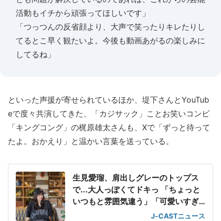
活動もイチから頑張ってほしいです」
「つっつんの反省顔より、大声で笑ったりキレたりし
てるとこ早く観たいよ。今後も動画あがるの楽しみに
してるね」
といった声援が寄せられているほか、堤下さんとYouTub
eで度々共演してきた、「カジサック」ことお笑いコンビ
「キングコング」の梶原雄太さんも、Xで「ずっと待って
たよ。おかえり」と温かい言葉を送っている。
生見愛瑠、肩出しグレーのトップス
で...大人っぽくてドキっ 「ちょっと
いつもと雰囲気違う」「可愛いすぎ
て滅」
J-CASTニュース