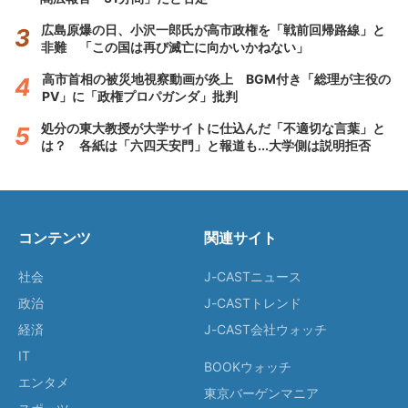
広島原爆の日、小沢一郎氏が高市政権を「戦前回帰路線」と
非難 「この国は再び滅亡に向かいかねない」
高市首相の被災地視察動画が炎上 BGM付き「総理が主役の
PV」に「政権プロパガンダ」批判
処分の東大教授が大学サイトに仕込んだ「不適切な言葉」と
は？ 各紙は「六四天安門」と報道も...大学側は説明拒否
コンテンツ
関連サイト
社会
J-CASTニュース
政治
J-CASTトレンド
経済
J-CAST会社ウォッチ
IT
BOOKウォッチ
エンタメ
東京バーゲンマニア