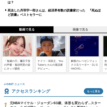
は？
死去した丹羽宇一郎さんは、経済界有数の読書家だった 『死ぬほ
ど読書』ベストセラーに
動画で見る
画像で見る
「鬼滅の刃」禰豆子役
ナイツ・塙宣之、You
解散のレペゼンフォッ
女
の声優・鬼頭明里の姿
Tuberヒカルの落語家
クス元リーダー・DJ S
利
にネット騒然 ...
デビュー...
HACHO...
ッ
J-CAST ニュース
アクセスランキング
もっと見る
元NBAマイケル・ジョーダン63歳、体形も変わらず...スター