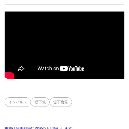
インパルス
堤下敦
堤下食堂