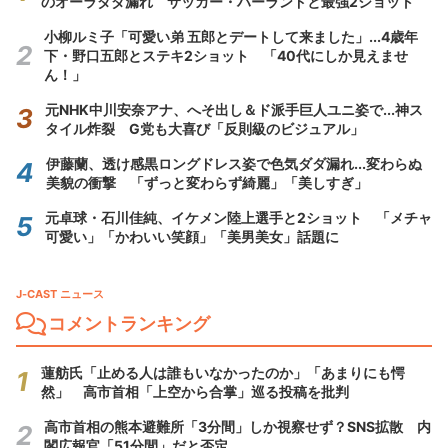
のオーラダダ漏れ サッカー・ハーランドと最強2ショット
小柳ルミ子「可愛い弟 五郎とデートして来ました」...4歳年
下・野口五郎とステキ2ショット 「40代にしか見えませ
ん！」
元NHK中川安奈アナ、へそ出し＆ド派手巨人ユニ姿で...神ス
タイル炸裂 G党も大喜び「反則級のビジュアル」
伊藤蘭、透け感黒ロングドレス姿で色気ダダ漏れ...変わらぬ
美貌の衝撃 「ずっと変わらず綺麗」「美しすぎ」
元卓球・石川佳純、イケメン陸上選手と2ショット 「メチャ
可愛い」「かわいい笑顔」「美男美女」話題に
J-CAST ニュース
コメントランキング
蓮舫氏「止める人は誰もいなかったのか」「あまりにも愕
然」 高市首相「上空から合掌」巡る投稿を批判
高市首相の熊本避難所「3分間」しか視察せず？SNS拡散 内
閣広報官「51分間」だと否定