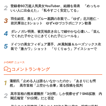
登録者60万超人気美女YouTuber、結婚を発表 「めっちゃ
いい人に出会えた」「私今すごく安定してる」
羽生結弦、美しいブルー基調の衣装で...「ゆず」北川悠仁・
岩沢厚治と3ショット ゆず×ゆづコラボにファン歓喜
ダレノガレ明美、被災地炊き出しで細やかな心遣い...「並ん
でくれた子やとりにきてくれた子にシールを」
ドイツの美女フィギュア選手、JK風制服＆ルーズソックス衣
装で「激カワ」ショット 「りくりゅう」アイスショーで
J-CAST ニュース
コメントランキング
蓮舫氏「止める人は誰もいなかったのか」「あまりにも愕
然」 高市首相「上空から合掌」巡る投稿を批判
高市首相の熊本避難所「3分間」しか視察せず？SNS拡散 内
閣広報官「51分間」だと否定