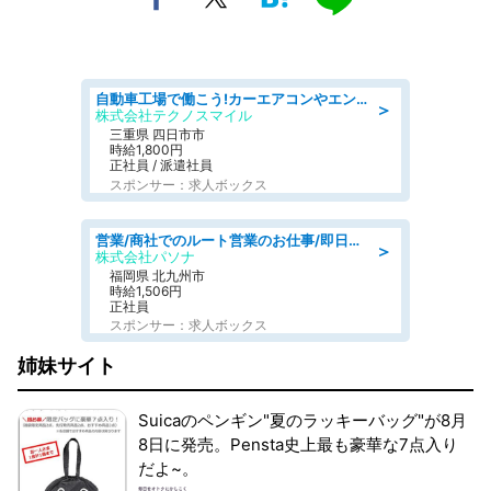
自動車工場で働こう!カーエアコンやエンジンの製造・加工業務/寮完備 denso aichi
＞
株式会社テクノスマイル
三重県 四日市市
時給1,800円
正社員 / 派遣社員
スポンサー：求人ボックス
営業/商社でのルート営業のお仕事/即日勤務可/車通勤可/営業
＞
株式会社パソナ
福岡県 北九州市
時給1,506円
正社員
スポンサー：求人ボックス
姉妹サイト
Suicaのペンギン"夏のラッキーバッグ"が8月
8日に発売。Pensta史上最も豪華な7点入り
だよ~。