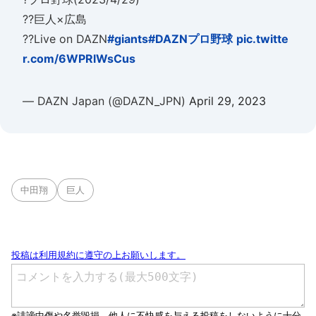
??巨人×広島
??Live on DAZN
#giants
#DAZNプロ野球
pic.twitte
r.com/6WPRlWsCus
— DAZN Japan (@DAZN_JPN)
April 29, 2023
中田翔
巨人