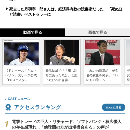
死去した丹羽宇一郎さんは、経済界有数の読書家だった 『死ぬほ
ど読書』ベストセラーに
動画で見る
画像で見る
【ドジャース】キム・
新党結成で「「騙し討
「れいわ新選組」が党
登
ヘソン、大リーグ公式
ちにあった気分」と怒
名の変更を発表、「い
女
「PSロースタ...
ったひろゆき妻...
のちの党」へ ...
発
J-CAST ニュース
アクセスランキング
もっと見る
電撃トレードの巨人・リチャード、ソフトバンク・秋広優人
の存在感薄れ...「他球団の方が出場機会ある」の声が