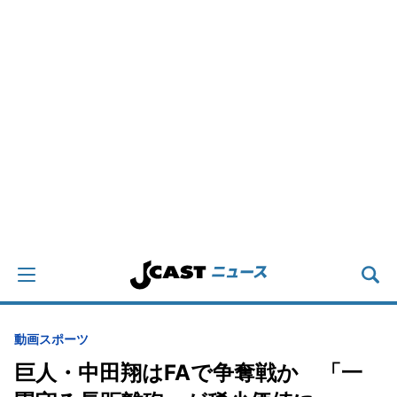
動画
スポーツ
巨人・中田翔はFAで争奪戦か 「一