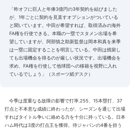
「昨オフに巨人と年俸3億円の3年契約を結びました
が、1年ごとに契約を見直すオプションがついている
と聞いています。中田が希望すれば、取得済みの海外
FA権を行使できる。本職の一塁でスタメン出場を希
望していますが、阿部慎之助新監督は岡本和真を来季
は一塁に固定することを明言している。中田は残留し
ても出場機会を得るのが厳しい状況です。出場機会を
求め、FA権を行使して他球団への移籍を視野に入れ
ているでしょう」（スポーツ紙デスク）
今季は度重なる故障の影響で打率.255、15本塁打、37
打点と不本意な成績に終わったが、シーズンを通じて出場
すればタイトル争いに絡める力を十分に持っている。日本
ハム時代は3度の打点王を獲得。侍ジャパンの4番を担う