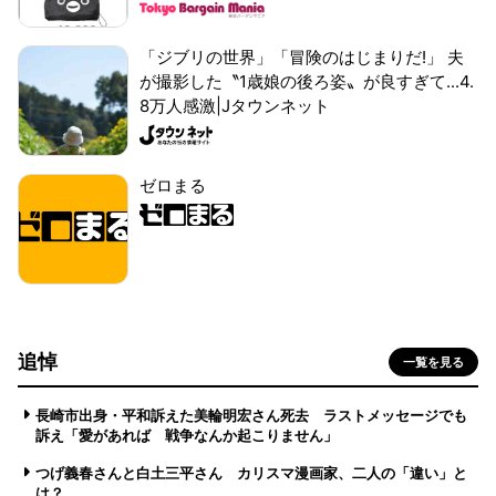
「ジブリの世界」「冒険のはじまりだ!」 夫
が撮影した〝1歳娘の後ろ姿〟が良すぎて...4.
8万人感激|Jタウンネット
ゼロまる
追悼
一覧を見る
長崎市出身・平和訴えた美輪明宏さん死去 ラストメッセージでも
訴え「愛があれば 戦争なんか起こりません」
つげ義春さんと白土三平さん カリスマ漫画家、二人の「違い」と
は？