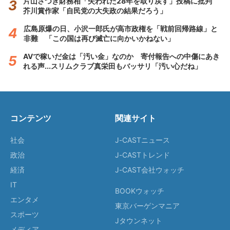
片山さつき財務相「失われた28年を取り戻す」投稿に批判
芥川賞作家「自民党の大失政の結果だろう」
広島原爆の日、小沢一郎氏が高市政権を「戦前回帰路線」と
非難 「この国は再び滅亡に向かいかねない」
AVで稼いだ金は「汚い金」なのか 寄付報告への中傷にあき
れる声...スリムクラブ真栄田もバッサリ「汚い心だね」
コンテンツ
関連サイト
社会
J-CASTニュース
政治
J-CASTトレンド
経済
J-CAST会社ウォッチ
IT
BOOKウォッチ
エンタメ
東京バーゲンマニア
スポーツ
Jタウンネット
メディア