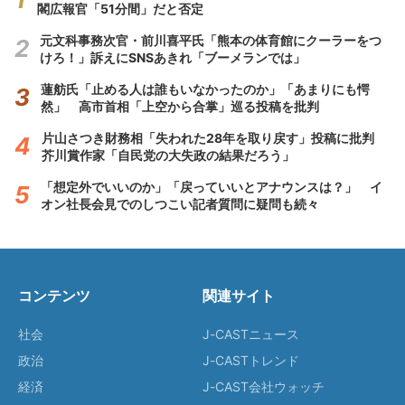
閣広報官「51分間」だと否定
元文科事務次官・前川喜平氏「熊本の体育館にクーラーをつ
けろ！」訴えにSNSあきれ「ブーメランでは」
蓮舫氏「止める人は誰もいなかったのか」「あまりにも愕
然」 高市首相「上空から合掌」巡る投稿を批判
片山さつき財務相「失われた28年を取り戻す」投稿に批判
芥川賞作家「自民党の大失政の結果だろう」
「想定外でいいのか」「戻っていいとアナウンスは？」 イ
オン社長会見でのしつこい記者質問に疑問も続々
コンテンツ
関連サイト
社会
J-CASTニュース
政治
J-CASTトレンド
経済
J-CAST会社ウォッチ