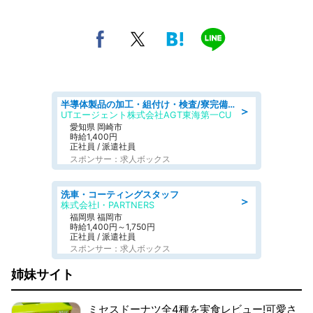
半導体製品の加工・組付け・検査/寮完備/日勤/日払い/工場・製造
＞
UTエージェント株式会社AGT東海第一CU
愛知県 岡崎市
時給1,400円
正社員 / 派遣社員
スポンサー：求人ボックス
洗車・コーティングスタッフ
＞
株式会社I・PARTNERS
福岡県 福岡市
時給1,400円～1,750円
正社員 / 派遣社員
スポンサー：求人ボックス
姉妹サイト
ミセスドーナツ全4種を実食レビュー!可愛さ