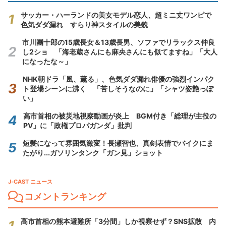
サッカー・ハーランドの美女モデル恋人、超ミニ丈ワンピで
色気ダダ漏れ すらり神スタイルの美貌
市川團十郎の15歳長女＆13歳長男、ソファでリラックス仲良
し2ショ 「海老蔵さんにも麻央さんにも似てますね」「大人
になったな～」
NHK朝ドラ「風、薫る」、色気ダダ漏れ俳優の強烈インパク
ト登場シーンに沸く 「苦しそうなのに」「シャツ姿艶っぽ
い」
高市首相の被災地視察動画が炎上 BGM付き「総理が主役の
PV」に「政権プロパガンダ」批判
短髪になって雰囲気激変！長瀬智也、真剣表情でバイクにま
たがり...ガソリンタンク「ガン見」ショット
J-CAST ニュース
コメントランキング
高市首相の熊本避難所「3分間」しか視察せず？SNS拡散 内