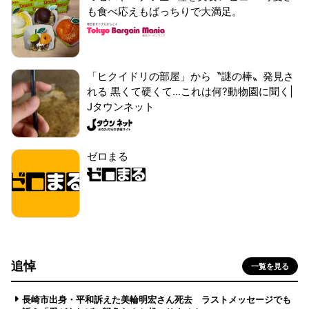
も食べ応えもばっちりで大満足。
「ヒクイドリの部屋」から〝謎の棒〟発見さ
れる 黒くて硬くて...これは何?動物園に聞く|
Jタウンネット
ゼロまる
追悼
一覧を見る
長崎市出身・平和訴えた美輪明宏さん死去 ラストメッセージでも