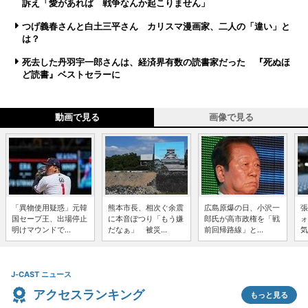
訴え「愛があれば 戦争なんか起こりません」
つげ義春さんと白土三平さん カリスマ漫画家、二人の「違い」と
は？
死去した丹羽宇一郎さんは、経済界有数の読書家だった 『死ぬほ
ど読書』ベストセラーに
動画で見る
画像で見る
「異物使用疑惑」元韓
熊本市長、相次ぐ余震
広島原爆の日、小沢一
張
国セーブ王、出場停止
に本音ぽつり「もう嫌
郎氏が高市政権を「戦
ォ
明けマウンドで...
だなぁ」 被災...
前回帰路線」と...
気
J-CAST ニュース
アクセスランキング
もっと見る