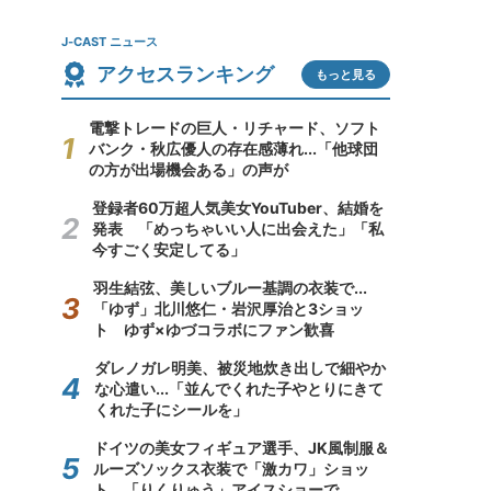
J-CAST ニュース
アクセスランキング
もっと見る
電撃トレードの巨人・リチャード、ソフト
バンク・秋広優人の存在感薄れ...「他球団
の方が出場機会ある」の声が
登録者60万超人気美女YouTuber、結婚を
発表 「めっちゃいい人に出会えた」「私
今すごく安定してる」
羽生結弦、美しいブルー基調の衣装で...
「ゆず」北川悠仁・岩沢厚治と3ショッ
ト ゆず×ゆづコラボにファン歓喜
ダレノガレ明美、被災地炊き出しで細やか
な心遣い...「並んでくれた子やとりにきて
くれた子にシールを」
ドイツの美女フィギュア選手、JK風制服＆
ルーズソックス衣装で「激カワ」ショッ
ト 「りくりゅう」アイスショーで