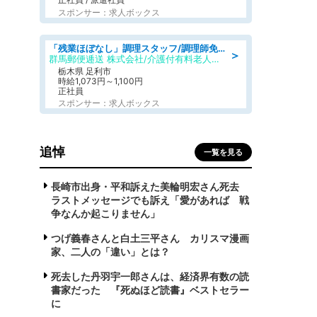
スポンサー：求人ボックス
「残業ほぼなし」調理スタッフ/調理師免許必須/正職員/日勤のみ/介護付き有料老人ホーム/社会保障完備
＞
群馬郵便逓送 株式会社/介護付有料老人ホーム ふる里
栃木県 足利市
時給1,073円～1,100円
正社員
スポンサー：求人ボックス
追悼
一覧を見る
長崎市出身・平和訴えた美輪明宏さん死去
ラストメッセージでも訴え「愛があれば 戦
争なんか起こりません」
つげ義春さんと白土三平さん カリスマ漫画
家、二人の「違い」とは？
死去した丹羽宇一郎さんは、経済界有数の読
書家だった 『死ぬほど読書』ベストセラー
に