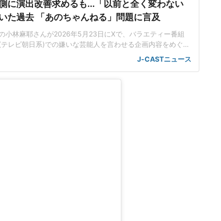
側に演出改善求めるも...「以前と全く変わない
いた過去 「あのちゃんねる」問題に言及
小林麻耶さんが2026年5月23日にXで、バラエティー番組
(テレビ朝日系)での嫌いな芸能人を言わせる企画内容をめぐる
現や演出について番組側に改善を求めるも、改善されなかっ
J-CASTニュース
かした。さらに、問題の渦中にいるタレント・歌手のあのさ
ないよう呼びかけた。あのさんが降板の意向示す「もう続け
降ります」「