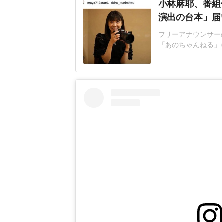
小林麻耶、番組
演出の台本」届
フリーアナウンサーの
「あのちゃんねる」
問題に言及した。表
た過去があったと明
んへの誹謗中傷をし
たくないので番組を