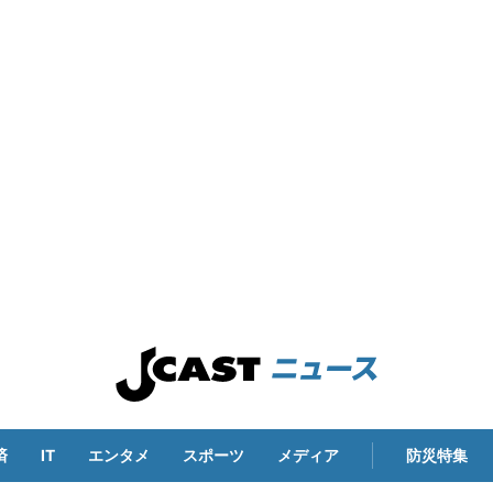
済
IT
エンタメ
スポーツ
メディア
防災特集