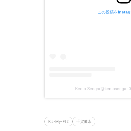
この投稿をInsta
Kento Senga(@kentosen
Kis-My-Ft2
千賀健永