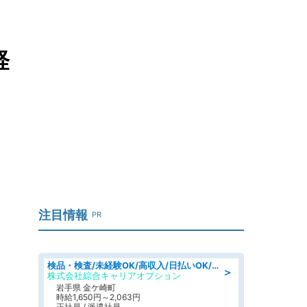
軽
注目情報
PR
検品・検査/未経験OK/高収入/日払いOK/交替制/20・30・40代活躍中
＞
株式会社綜合キャリアオプション
岩手県 金ケ崎町
時給1,650円～2,063円
正社員 / 派遣社員