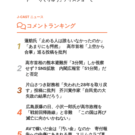
J-CAST ニュース
コメントランキング
蓮舫氏「止める人は誰もいなかったのか」
「あまりにも愕然」 高市首相「上空から
合掌」巡る投稿を批判
高市首相の熊本避難所「3分間」しか視察
せず？SNS拡散 内閣広報官「51分間」だ
と否定
片山さつき財務相「失われた28年を取り戻
す」投稿に批判 芥川賞作家「自民党の大
失政の結果だろう」
広島原爆の日、小沢一郎氏が高市政権を
「戦前回帰路線」と非難 「この国は再び
滅亡に向かいかねない」
AVで稼いだ金は「汚い金」なのか 寄付報
告への中傷にあきれる声...スリムクラブ真