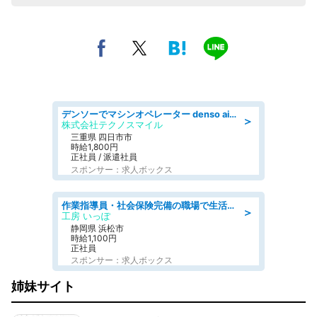
デンソーでマシンオペレーター denso aichi
＞
株式会社テクノスマイル
三重県 四日市市
時給1,800円
正社員 / 派遣社員
スポンサー：求人ボックス
作業指導員・社会保険完備の職場で生活支援員
＞
工房 いっぽ
静岡県 浜松市
時給1,100円
正社員
スポンサー：求人ボックス
姉妹サイト