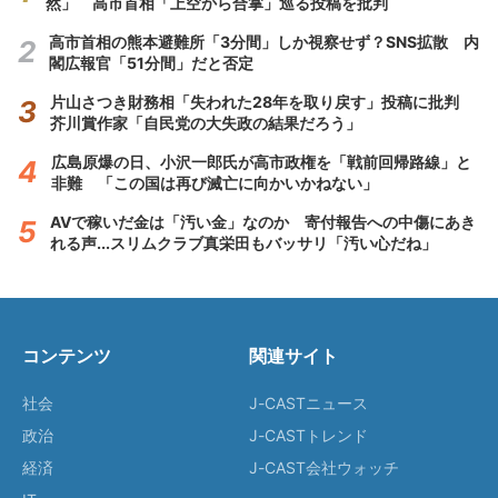
然」 高市首相「上空から合掌」巡る投稿を批判
高市首相の熊本避難所「3分間」しか視察せず？SNS拡散 内
閣広報官「51分間」だと否定
片山さつき財務相「失われた28年を取り戻す」投稿に批判
芥川賞作家「自民党の大失政の結果だろう」
広島原爆の日、小沢一郎氏が高市政権を「戦前回帰路線」と
非難 「この国は再び滅亡に向かいかねない」
AVで稼いだ金は「汚い金」なのか 寄付報告への中傷にあき
れる声...スリムクラブ真栄田もバッサリ「汚い心だね」
コンテンツ
関連サイト
社会
J-CASTニュース
政治
J-CASTトレンド
経済
J-CAST会社ウォッチ