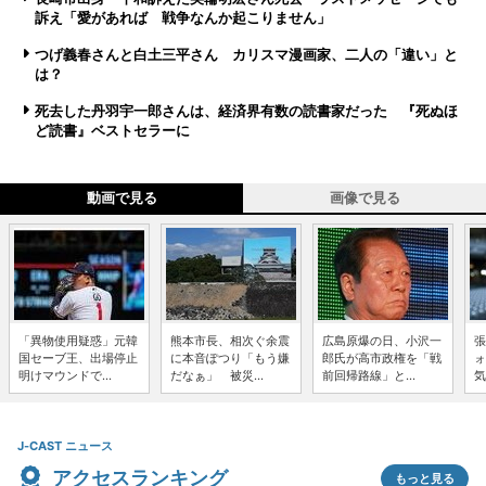
訴え「愛があれば 戦争なんか起こりません」
つげ義春さんと白土三平さん カリスマ漫画家、二人の「違い」と
は？
死去した丹羽宇一郎さんは、経済界有数の読書家だった 『死ぬほ
ど読書』ベストセラーに
動画で見る
画像で見る
「異物使用疑惑」元韓
熊本市長、相次ぐ余震
広島原爆の日、小沢一
張
国セーブ王、出場停止
に本音ぽつり「もう嫌
郎氏が高市政権を「戦
ォ
明けマウンドで...
だなぁ」 被災...
前回帰路線」と...
気
J-CAST ニュース
アクセスランキング
もっと見る