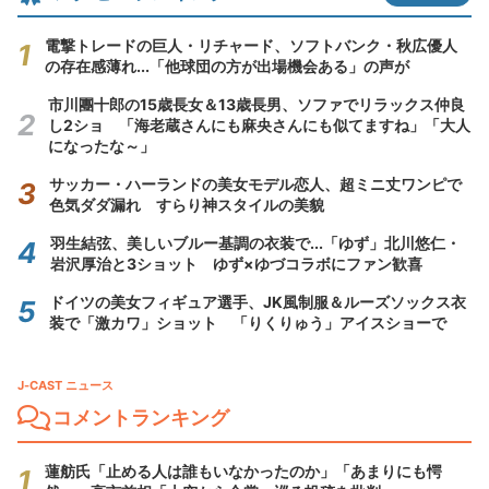
電撃トレードの巨人・リチャード、ソフトバンク・秋広優人
の存在感薄れ...「他球団の方が出場機会ある」の声が
市川團十郎の15歳長女＆13歳長男、ソファでリラックス仲良
し2ショ 「海老蔵さんにも麻央さんにも似てますね」「大人
になったな～」
サッカー・ハーランドの美女モデル恋人、超ミニ丈ワンピで
色気ダダ漏れ すらり神スタイルの美貌
羽生結弦、美しいブルー基調の衣装で...「ゆず」北川悠仁・
岩沢厚治と3ショット ゆず×ゆづコラボにファン歓喜
ドイツの美女フィギュア選手、JK風制服＆ルーズソックス衣
装で「激カワ」ショット 「りくりゅう」アイスショーで
J-CAST ニュース
コメントランキング
蓮舫氏「止める人は誰もいなかったのか」「あまりにも愕