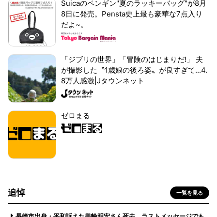
Suicaのペンギン"夏のラッキーバッグ"が8月
8日に発売。Pensta史上最も豪華な7点入り
だよ~。
「ジブリの世界」「冒険のはじまりだ!」 夫
が撮影した〝1歳娘の後ろ姿〟が良すぎて...4.
8万人感激|Jタウンネット
ゼロまる
追悼
一覧を見る
長崎市出身・平和訴えた美輪明宏さん死去 ラストメッセージでも