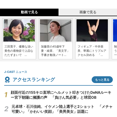
動画で見る
画像で見る
三田寛子、優雅な淡い
加藤茶の45歳年下
フィギュア・中井亜
制
黄色の着物姿で上品な
妻・綾菜、「美文字」
美、華麗にトリプルア
う
たたずまいで ...
手書き勉強ノート...
クセル決める 「...
一
J-CAST ニュース
アクセスランキング
もっと見る
顔面付近の155キロ直球にヘルメット叩きつけたDeNAルーキ
ー宮下朝陽に擁護の声 「負けん気必要」と球団OB
元卓球・石川佳純、イケメン陸上選手と2ショット 「メチャ
可愛い」「かわいい笑顔」「美男美女」話題に