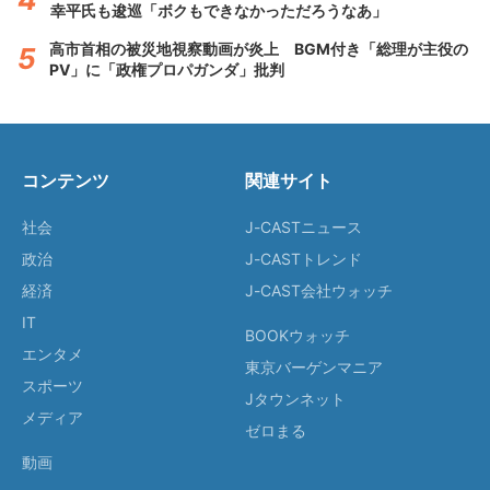
幸平氏も逡巡「ボクもできなかっただろうなあ」
高市首相の被災地視察動画が炎上 BGM付き「総理が主役の
PV」に「政権プロパガンダ」批判
コンテンツ
関連サイト
社会
J-CASTニュース
政治
J-CASTトレンド
経済
J-CAST会社ウォッチ
IT
BOOKウォッチ
エンタメ
東京バーゲンマニア
スポーツ
Jタウンネット
メディア
ゼロまる
動画