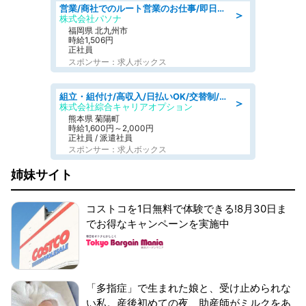
営業/商社でのルート営業のお仕事/即日勤務可/車通勤可/営業
＞
株式会社パソナ
福岡県 北九州市
時給1,506円
正社員
スポンサー：求人ボックス
組立・組付け/高収入/日払いOK/交替制/20・30・40代活躍中/製造 工場
＞
株式会社綜合キャリアオプション
熊本県 菊陽町
時給1,600円～2,000円
正社員 / 派遣社員
スポンサー：求人ボックス
姉妹サイト
コストコを1日無料で体験できる!8月30日ま
でお得なキャンペーンを実施中
「多指症」で生まれた娘と、受け止められな
い私。産後初めての夜、助産師がミルクをあ