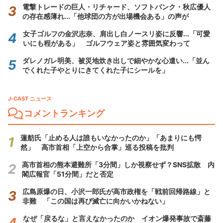
電撃トレードの巨人・リチャード、ソフトバンク・秋広優人
の存在感薄れ...「他球団の方が出場機会ある」の声が
女子ゴルフの金沢志奈、肩出し白ノースリ姿に反響...「可愛
いにも程がある」 ゴルフウェア姿と雰囲気変わって
ダレノガレ明美、被災地炊き出しで細やかな心遣い...「並ん
でくれた子やとりにきてくれた子にシールを」
J-CAST ニュース
コメントランキング
蓮舫氏「止める人は誰もいなかったのか」「あまりにも愕
然」 高市首相「上空から合掌」巡る投稿を批判
高市首相の熊本避難所「3分間」しか視察せず？SNS拡散 内
閣広報官「51分間」だと否定
広島原爆の日、小沢一郎氏が高市政権を「戦前回帰路線」と
非難 「この国は再び滅亡に向かいかねない」
なぜ「戻るな」と言えなかったのか イオン爆発事故で斎藤