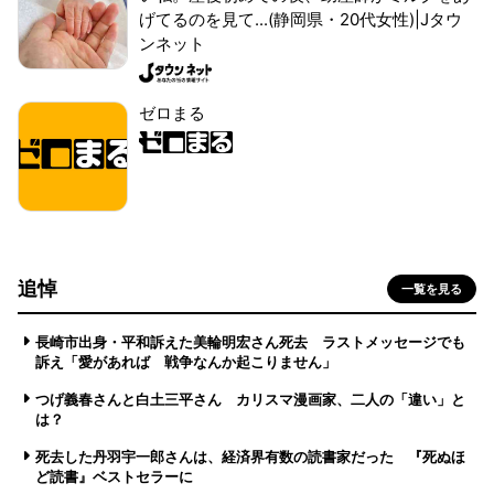
げてるのを見て...(静岡県・20代女性)|Jタウ
ンネット
ゼロまる
追悼
一覧を見る
長崎市出身・平和訴えた美輪明宏さん死去 ラストメッセージでも
訴え「愛があれば 戦争なんか起こりません」
つげ義春さんと白土三平さん カリスマ漫画家、二人の「違い」と
は？
死去した丹羽宇一郎さんは、経済界有数の読書家だった 『死ぬほ
ど読書』ベストセラーに