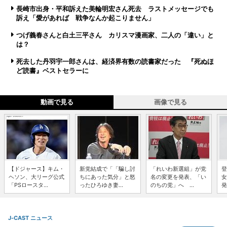
長崎市出身・平和訴えた美輪明宏さん死去 ラストメッセージでも
訴え「愛があれば 戦争なんか起こりません」
つげ義春さんと白土三平さん カリスマ漫画家、二人の「違い」と
は？
死去した丹羽宇一郎さんは、経済界有数の読書家だった 『死ぬほ
ど読書』ベストセラーに
動画で見る
画像で見る
【ドジャース】キム・
新党結成で「「騙し討
「れいわ新選組」が党
登
ヘソン、大リーグ公式
ちにあった気分」と怒
名の変更を発表、「い
女
「PSロースタ...
ったひろゆき妻...
のちの党」へ ...
発
J-CAST ニュース