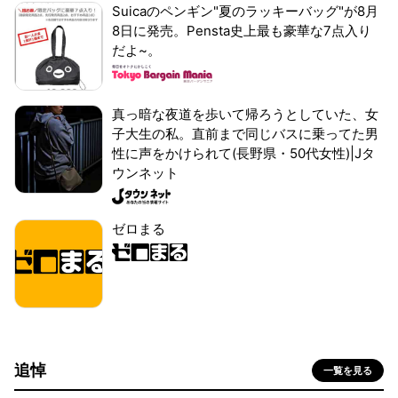
Suicaのペンギン"夏のラッキーバッグ"が8月
8日に発売。Pensta史上最も豪華な7点入り
だよ~。
真っ暗な夜道を歩いて帰ろうとしていた、女
子大生の私。直前まで同じバスに乗ってた男
性に声をかけられて(長野県・50代女性)|Jタ
ウンネット
ゼロまる
追悼
一覧を見る