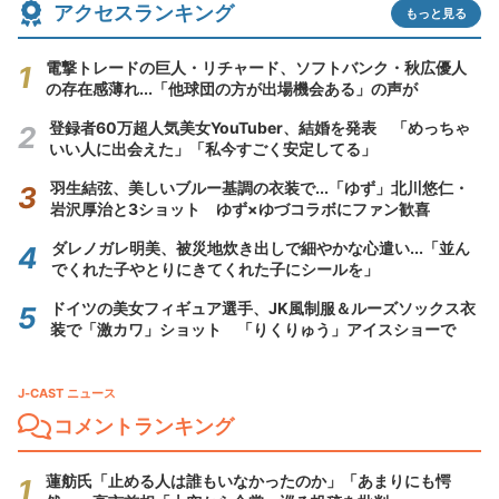
アクセスランキング
もっと見る
電撃トレードの巨人・リチャード、ソフトバンク・秋広優人
の存在感薄れ...「他球団の方が出場機会ある」の声が
登録者60万超人気美女YouTuber、結婚を発表 「めっちゃ
いい人に出会えた」「私今すごく安定してる」
羽生結弦、美しいブルー基調の衣装で...「ゆず」北川悠仁・
岩沢厚治と3ショット ゆず×ゆづコラボにファン歓喜
ダレノガレ明美、被災地炊き出しで細やかな心遣い...「並ん
でくれた子やとりにきてくれた子にシールを」
ドイツの美女フィギュア選手、JK風制服＆ルーズソックス衣
装で「激カワ」ショット 「りくりゅう」アイスショーで
J-CAST ニュース
コメントランキング
蓮舫氏「止める人は誰もいなかったのか」「あまりにも愕