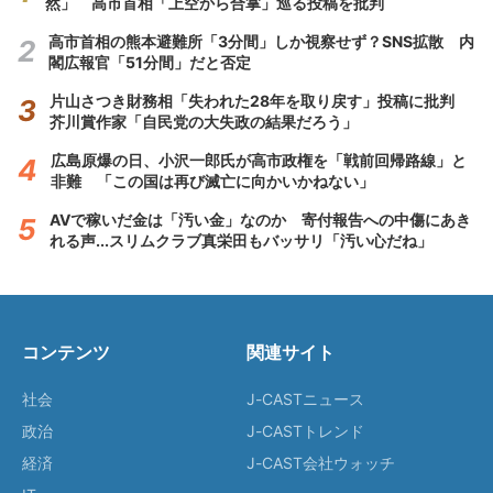
然」 高市首相「上空から合掌」巡る投稿を批判
高市首相の熊本避難所「3分間」しか視察せず？SNS拡散 内
閣広報官「51分間」だと否定
片山さつき財務相「失われた28年を取り戻す」投稿に批判
芥川賞作家「自民党の大失政の結果だろう」
広島原爆の日、小沢一郎氏が高市政権を「戦前回帰路線」と
非難 「この国は再び滅亡に向かいかねない」
AVで稼いだ金は「汚い金」なのか 寄付報告への中傷にあき
れる声...スリムクラブ真栄田もバッサリ「汚い心だね」
コンテンツ
関連サイト
社会
J-CASTニュース
政治
J-CASTトレンド
経済
J-CAST会社ウォッチ