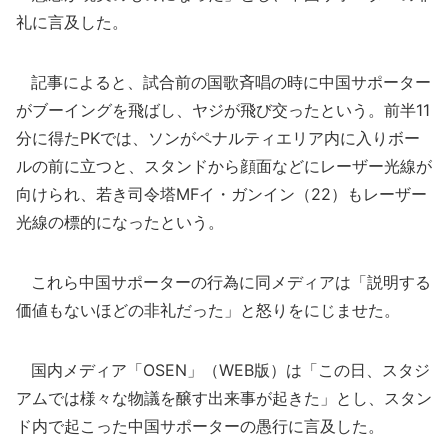
礼に言及した。
記事によると、試合前の国歌斉唱の時に中国サポーター
がブーイングを飛ばし、ヤジが飛び交ったという。前半11
分に得たPKでは、ソンがペナルティエリア内に入りボー
ルの前に立つと、スタンドから顔面などにレーザー光線が
向けられ、若き司令塔MFイ・ガンイン（22）もレーザー
光線の標的になったという。
これら中国サポーターの行為に同メディアは「説明する
価値もないほどの非礼だった」と怒りをにじませた。
国内メディア「OSEN」（WEB版）は「この日、スタジ
アムでは様々な物議を醸す出来事が起きた」とし、スタン
ド内で起こった中国サポーターの愚行に言及した。