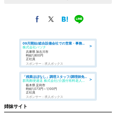
09月開始/総合設備会社での営業・事務のお仕事/車通勤可/賞与あり/営業/営業事務
＞
株式会社パソナ
兵庫県 加古川市
時給1,800円
正社員
スポンサー：求人ボックス
「残業ほぼなし」調理スタッフ/調理師免許必須/正職員/日勤のみ/介護付き有料老人ホーム/社会保障完備
＞
群馬郵便逓送 株式会社/介護付有料老人ホーム ふる里
栃木県 足利市
時給1,073円～1,100円
正社員
スポンサー：求人ボックス
姉妹サイト