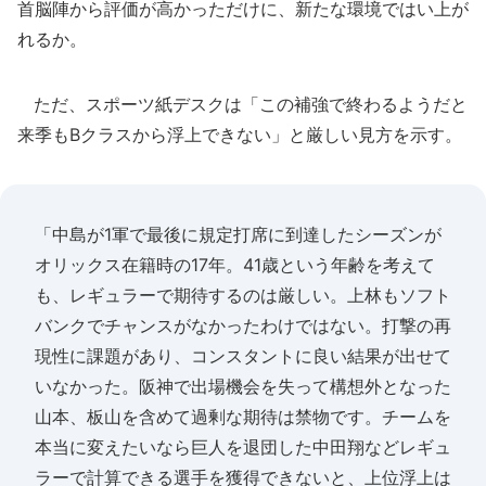
首脳陣から評価が高かっただけに、新たな環境ではい上が
れるか。
ただ、スポーツ紙デスクは「この補強で終わるようだと
来季もBクラスから浮上できない」と厳しい見方を示す。
「中島が1軍で最後に規定打席に到達したシーズンが
オリックス在籍時の17年。41歳という年齢を考えて
も、レギュラーで期待するのは厳しい。上林もソフト
バンクでチャンスがなかったわけではない。打撃の再
現性に課題があり、コンスタントに良い結果が出せて
いなかった。阪神で出場機会を失って構想外となった
山本、板山を含めて過剰な期待は禁物です。チームを
本当に変えたいなら巨人を退団した中田翔などレギュ
ラーで計算できる選手を獲得できないと、上位浮上は