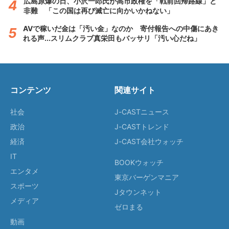
広島原爆の日、小沢一郎氏が高市政権を「戦前回帰路線」と
非難 「この国は再び滅亡に向かいかねない」
AVで稼いだ金は「汚い金」なのか 寄付報告への中傷にあき
れる声...スリムクラブ真栄田もバッサリ「汚い心だね」
コンテンツ
関連サイト
社会
J-CASTニュース
政治
J-CASTトレンド
経済
J-CAST会社ウォッチ
IT
BOOKウォッチ
エンタメ
東京バーゲンマニア
スポーツ
Jタウンネット
メディア
ゼロまる
動画