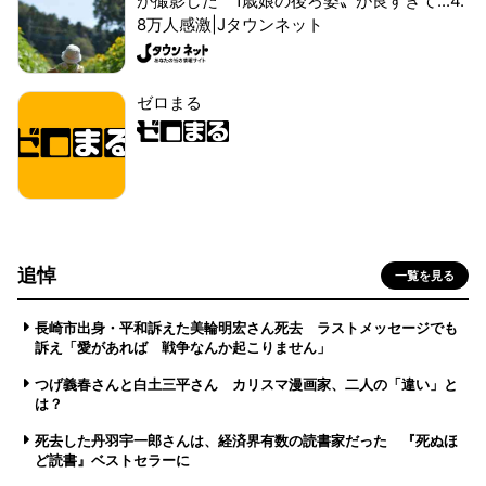
が撮影した〝1歳娘の後ろ姿〟が良すぎて...4.
8万人感激|Jタウンネット
ゼロまる
追悼
一覧を見る
長崎市出身・平和訴えた美輪明宏さん死去 ラストメッセージでも
訴え「愛があれば 戦争なんか起こりません」
つげ義春さんと白土三平さん カリスマ漫画家、二人の「違い」と
は？
死去した丹羽宇一郎さんは、経済界有数の読書家だった 『死ぬほ
ど読書』ベストセラーに