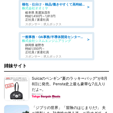
梱包・仕分け・検品/働きやすくて高時給の仕分け作業長期休暇充実/残業なし
＞
株式会社オオミヤ
岐阜県 美濃加茂市
時給1,450円～1,813円
正社員 / 派遣社員
スポンサー：求人ボックス
一般事務・OA事務/半導体開発センター内で事務&軽作業スタッフ、募集
＞
株式会社シスムエンジニアリング
静岡県 裾野市
時給1,550円～
正社員 / 派遣社員
スポンサー：求人ボックス
姉妹サイト
Suicaのペンギン"夏のラッキーバッグ"が8月
8日に発売。Pensta史上最も豪華な7点入り
だよ~。
「ジブリの世界」「冒険のはじまりだ!」 夫