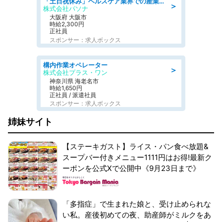
「土日祝休み」ヘルスケア業界での産業保健師業務/看護師/高時給/要資格:正看護師
＞
株式会社パソナ
大阪府 大阪市
時給2,300円
正社員
スポンサー：求人ボックス
構内作業オペレーター
＞
株式会社プラス・ワン
神奈川県 海老名市
時給1,650円
正社員 / 派遣社員
スポンサー：求人ボックス
姉妹サイト
【ステーキガスト】ライス・パン食べ放題&
スープバー付きメニュー1111円はお得!最新ク
ーポンを公式Xで公開中《9月23日まで》
「多指症」で生まれた娘と、受け止められな
い私。産後初めての夜、助産師がミルクをあ