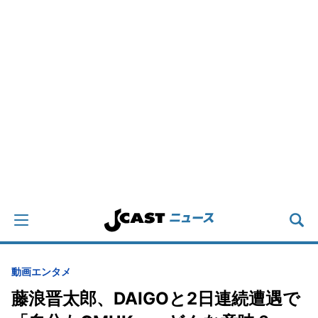
動画
エンタメ
藤浪晋太郎、DAIGOと2日連続遭遇で