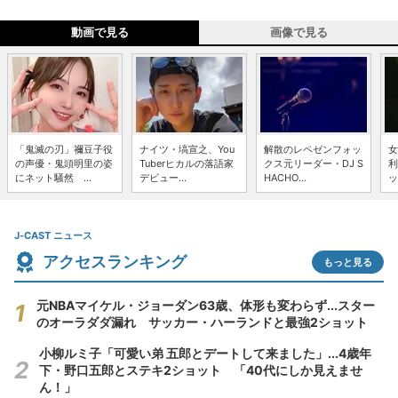
動画で見る
画像で見る
「鬼滅の刃」禰豆子役
ナイツ・塙宣之、You
解散のレペゼンフォッ
女
の声優・鬼頭明里の姿
Tuberヒカルの落語家
クス元リーダー・DJ S
利
にネット騒然 ...
デビュー...
HACHO...
ッ
J-CAST ニュース
アクセスランキング
もっと見る
元NBAマイケル・ジョーダン63歳、体形も変わらず...スター
のオーラダダ漏れ サッカー・ハーランドと最強2ショット
小柳ルミ子「可愛い弟 五郎とデートして来ました」...4歳年
下・野口五郎とステキ2ショット 「40代にしか見えませ
ん！」