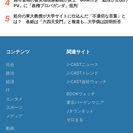
PV」に「政権プロパガンダ」批判
処分の東大教授が大学サイトに仕込んだ「不適切な言葉」と
は？ 各紙は「六四天安門」と報道も...大学側は説明拒否
コンテンツ
関連サイト
社会
J-CASTニュース
政治
J-CASTトレンド
経済
J-CAST会社ウォッチ
IT
BOOKウォッチ
エンタメ
東京バーゲンマニア
スポーツ
Jタウンネット
メディア
ゼロまる
動画