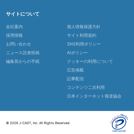
サイトについて
会社案内
個人情報保護方針
採用情報
サイト利用規約
お問い合わせ
SNS利用ポリシー
ニュース読者投稿
AIポリシー
編集長からの手紙
クッキーの利用について
広告掲載
記事配信
コンテンツ二次利用
日本インターネット報道協会
© 2026 J-CAST, Inc. All Rights Reserved.