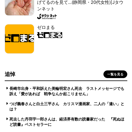
げてるのを見て...(静岡県・20代女性)|Jタウ
ンネット
ゼロまる
追悼
一覧を見る
長崎市出身・平和訴えた美輪明宏さん死去 ラストメッセージでも
訴え「愛があれば 戦争なんか起こりません」
つげ義春さんと白土三平さん カリスマ漫画家、二人の「違い」と
は？
死去した丹羽宇一郎さんは、経済界有数の読書家だった 『死ぬほ
ど読書』ベストセラーに