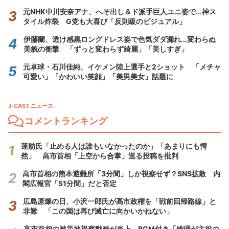
元NHK中川安奈アナ、へそ出し＆ド派手巨人ユニ姿で...神ス
タイル炸裂 G党も大喜び「反則級のビジュアル」
伊藤蘭、透け感黒ロングドレス姿で色気ダダ漏れ...変わらぬ
美貌の衝撃 「ずっと変わらず綺麗」「美しすぎ」
元卓球・石川佳純、イケメン陸上選手と2ショット 「メチャ
可愛い」「かわいい笑顔」「美男美女」話題に
J-CAST ニュース
コメントランキング
蓮舫氏「止める人は誰もいなかったのか」「あまりにも愕
然」 高市首相「上空から合掌」巡る投稿を批判
高市首相の熊本避難所「3分間」しか視察せず？SNS拡散 内
閣広報官「51分間」だと否定
広島原爆の日、小沢一郎氏が高市政権を「戦前回帰路線」と
非難 「この国は再び滅亡に向かいかねない」
高市首相の被災地視察動画が炎上 BGM付き「総理が主役の