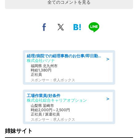
全てのコメントを見る
経理/病院での経理事務のお仕事/即日勤務可/車通勤可/経理/一般事務
＞
株式会社パソナ
福岡県 北九州市
時給1,380円
正社員
スポンサー：求人ボックス
工場作業員/好条件
＞
株式会社綜合キャリアオプション
山梨県 韮崎市
時給2,000円～2,500円
正社員 / 派遣社員
スポンサー：求人ボックス
姉妹サイト