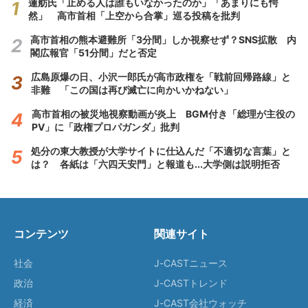
蓮舫氏「止める人は誰もいなかったのか」「あまりにも愕
然」 高市首相「上空から合掌」巡る投稿を批判
高市首相の熊本避難所「3分間」しか視察せず？SNS拡散 内
閣広報官「51分間」だと否定
広島原爆の日、小沢一郎氏が高市政権を「戦前回帰路線」と
非難 「この国は再び滅亡に向かいかねない」
高市首相の被災地視察動画が炎上 BGM付き「総理が主役の
PV」に「政権プロパガンダ」批判
処分の東大教授が大学サイトに仕込んだ「不適切な言葉」と
は？ 各紙は「六四天安門」と報道も...大学側は説明拒否
コンテンツ
関連サイト
社会
J-CASTニュース
政治
J-CASTトレンド
経済
J-CAST会社ウォッチ