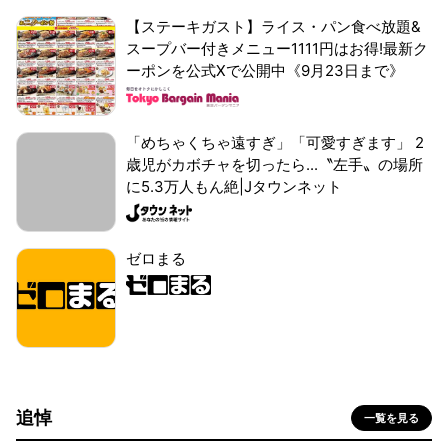
【ステーキガスト】ライス・パン食べ放題&
スープバー付きメニュー1111円はお得!最新ク
ーポンを公式Xで公開中《9月23日まで》
「めちゃくちゃ遠すぎ」「可愛すぎます」 2
歳児がカボチャを切ったら...〝左手〟の場所
に5.3万人もん絶|Jタウンネット
ゼロまる
追悼
一覧を見る