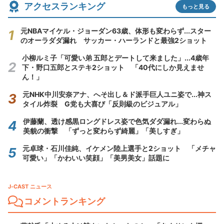
アクセスランキング
もっと見る
元NBAマイケル・ジョーダン63歳、体形も変わらず...スター
のオーラダダ漏れ サッカー・ハーランドと最強2ショット
小柳ルミ子「可愛い弟 五郎とデートして来ました」...4歳年
下・野口五郎とステキ2ショット 「40代にしか見えませ
ん！」
元NHK中川安奈アナ、へそ出し＆ド派手巨人ユニ姿で...神ス
タイル炸裂 G党も大喜び「反則級のビジュアル」
伊藤蘭、透け感黒ロングドレス姿で色気ダダ漏れ...変わらぬ
美貌の衝撃 「ずっと変わらず綺麗」「美しすぎ」
元卓球・石川佳純、イケメン陸上選手と2ショット 「メチャ
可愛い」「かわいい笑顔」「美男美女」話題に
J-CAST ニュース
コメントランキング