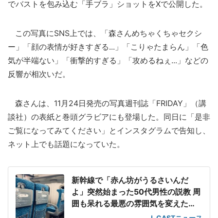
でバストを包み込む「手ブラ」ショットをXで公開した。
この写真にSNS上では、「森さんめちゃくちゃセクシ
ー」「顔の表情が好きすぎる...」「こりゃたまらん」「色
気が半端ない」「衝撃的すぎる」「攻めるねぇ...」などの
反響が相次いだ。
森さんは、11月24日発売の写真週刊誌「FRIDAY」（講
談社）の表紙と巻頭グラビアにも登場した。同日に「是非
ご覧になってみてください」とインスタグラムで告知し、
ネット上でも話題になっていた。
新幹線で「赤ん坊がうるさいんだ
よ」突然始まった50代男性の説教 周
囲も呆れる最悪の雰囲気を変えた
「一喝」
J-CASTニュース