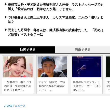
長崎市出身・平和訴えた美輪明宏さん死去 ラストメッセージでも
訴え「愛があれば 戦争なんか起こりません」
つげ義春さんと白土三平さん カリスマ漫画家、二人の「違い」と
は？
死去した丹羽宇一郎さんは、経済界有数の読書家だった 『死ぬほ
ど読書』ベストセラーに
動画で見る
画像で見る
「鬼滅の刃」禰豆子役
ナイツ・塙宣之、You
解散のレペゼンフォッ
女
の声優・鬼頭明里の姿
Tuberヒカルの落語家
クス元リーダー・DJ S
利
にネット騒然 ...
デビュー...
HACHO...
ッ
J-CAST ニュース