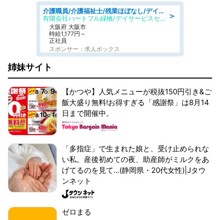
介護職員/介護福祉士/残業ほぼなし/デイサービスの介護職/日勤のみ
＞
有限会社ハートフル緑橋/デイサービスセンター ハートフル東成
大阪府 大阪市
時給1,177円～
正社員
スポンサー：求人ボックス
姉妹サイト
【かつや】人気メニューが税抜150円引き&ご
飯大盛り無料!お得すぎる「感謝祭」は8月14
日まで開催中。
「多指症」で生まれた娘と、受け止められな
い私。産後初めての夜、助産師がミルクをあ
げてるのを見て...(静岡県・20代女性)|Jタウ
ンネット
ゼロまる