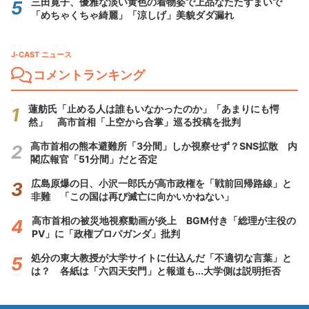
三田寛子、優雅な淡い黄色の着物姿で上品なたたずまいで
「めちゃくちゃ綺麗」「涼しげ」美貌ダダ漏れ
J-CAST ニュース
コメントランキング
蓮舫氏「止める人は誰もいなかったのか」「あまりにも愕
然」 高市首相「上空から合掌」巡る投稿を批判
高市首相の熊本避難所「3分間」しか視察せず？SNS拡散 内
閣広報官「51分間」だと否定
広島原爆の日、小沢一郎氏が高市政権を「戦前回帰路線」と
非難 「この国は再び滅亡に向かいかねない」
高市首相の被災地視察動画が炎上 BGM付き「総理が主役の
PV」に「政権プロパガンダ」批判
処分の東大教授が大学サイトに仕込んだ「不適切な言葉」と
は？ 各紙は「六四天安門」と報道も...大学側は説明拒否