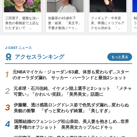
三田寛子、優雅な淡い
加藤茶の45歳年下
フィギュア・中井亜
制
黄色の着物姿で上品な
妻・綾菜、「美文字」
美、華麗にトリプルア
う
たたずまいで ...
手書き勉強ノート...
クセル決める 「...
一
J-CAST ニュース
アクセスランキング
もっと見る
元NBAマイケル・ジョーダン63歳、体形も変わらず...スター
のオーラダダ漏れ サッカー・ハーランドと最強2ショット
元卓球・石川佳純、イケメン陸上選手と2ショット 「メチャ
可愛い」「かわいい笑顔」「美男美女」話題に
伊藤蘭、透け感黒ロングドレス姿で色気ダダ漏れ...変わらぬ
美貌の衝撃 「ずっと変わらず綺麗」「美しすぎ」
国際結婚のフェンシング松山恭助、美人妻を抱きしめ...世界
選手権のオフショット 美男美女カップルにドキっ