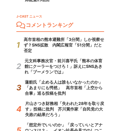
J-CAST ニュース
コメントランキング
高市首相の熊本避難所「3分間」しか視察せ
ず？SNS拡散 内閣広報官「51分間」だと
否定
元文科事務次官・前川喜平氏「熊本の体育
館にクーラーをつけろ！」訴えにSNSあき
れ「ブーメランでは」
蓮舫氏「止める人は誰もいなかったのか」
「あまりにも愕然」 高市首相「上空から
合掌」巡る投稿を批判
片山さつき財務相「失われた28年を取り戻
す」投稿に批判 芥川賞作家「自民党の大
失政の結果だろう」
「想定外でいいのか」「戻っていいとアナ
ウンスは？」 イオン社長会見でのしつこ