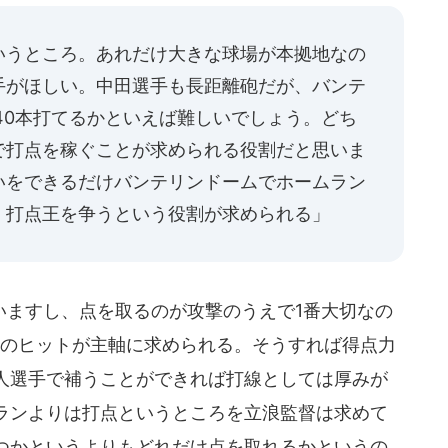
いうところ。あれだけ大きな球場が本拠地なの
手がほしい。中田選手も長距離砲だが、バンテ
40本打てるかといえば難しいでしょう。どち
で打点を稼ぐことが求められる役割だと思いま
いをできるだけバンテリンドームでホームラン
、打点王を争うという役割が求められる」
ますし、点を取るのが攻撃のうえで1番大切なの
本のヒットが主軸に求められる。そうすれば得点力
人選手で補うことができれば打線としては厚みが
ランよりは打点というところを立浪監督は求めて
つかというよりもどれだけ点を取れるかというの