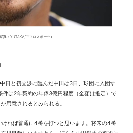
写真：YUTAKA/アフロスポーツ）
」
中日と初交渉に臨んだ中田は3日、球団に入団す
条件は2年契約の年俸3億円程度（金額は推定）で
」が用意されるとみられる。
ければ普通に4番を打つと思います。将来の4番