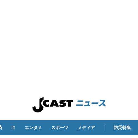
済
IT
エンタメ
スポーツ
メディア
防災特集