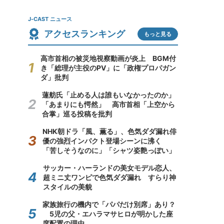
J-CAST ニュース
アクセスランキング
もっと見る
高市首相の被災地視察動画が炎上 BGM付
き「総理が主役のPV」に「政権プロパガン
ダ」批判
蓮舫氏「止める人は誰もいなかったのか」
「あまりにも愕然」 高市首相「上空から
合掌」巡る投稿を批判
NHK朝ドラ「風、薫る」、色気ダダ漏れ俳
優の強烈インパクト登場シーンに沸く
「苦しそうなのに」「シャツ姿艶っぽい」
サッカー・ハーランドの美女モデル恋人、
超ミニ丈ワンピで色気ダダ漏れ すらり神
スタイルの美貌
家族旅行の機内で「パパだけ別席」あり？
5児の父・エハラマサヒロが明かした座
席配置の理由