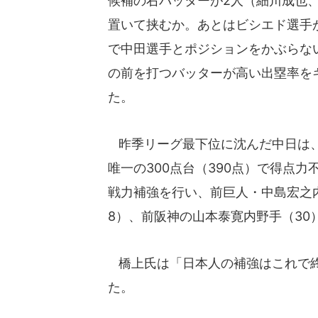
候補の右バッターが2人（細川成也
置いて挟むか。あとはビシエド選手
で中田選手とポジションをかぶらな
の前を打つバッターが高い出塁率をキ
た。
昨季リーグ最下位に沈んだ中日は、
唯一の300点台（390点）で得点
戦力補強を行い、前巨人・中島宏之
8）、前阪神の山本泰寛内野手（30
橋上氏は「日本人の補強はこれで終
た。