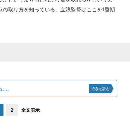
点の取り方を知っている。立浪監督はここを1番期
..」
続きを読む
2
全文表示