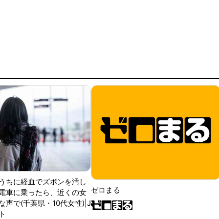
うちに経血でズボンを汚し
ゼロまる
電車に乗ったら、近くの女
声で(千葉県・10代女性)|J
ト