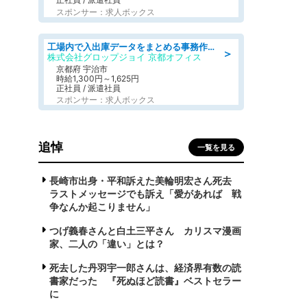
スポンサー：求人ボックス
工場内で入出庫データをまとめる事務作業/車通勤OK/交通費支給/食堂あり
＞
株式会社グロップジョイ 京都オフィス
京都府 宇治市
時給1,300円～1,625円
正社員 / 派遣社員
スポンサー：求人ボックス
追悼
一覧を見る
長崎市出身・平和訴えた美輪明宏さん死去
ラストメッセージでも訴え「愛があれば 戦
争なんか起こりません」
つげ義春さんと白土三平さん カリスマ漫画
家、二人の「違い」とは？
死去した丹羽宇一郎さんは、経済界有数の読
書家だった 『死ぬほど読書』ベストセラー
に