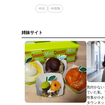
中日
中田翔
姉妹サイト
気付かない
ていた私。
性客が小さな
タウンネッ